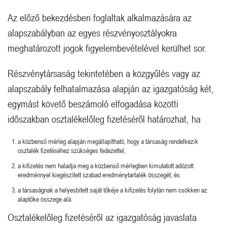
Az előző bekezdésben foglaltak alkalmazására az
alapszabályban az egyes részvényosztályokra
meghatározott jogok figyelembevételével kerülhet sor.
Részvénytársaság tekintetében a közgyűlés vagy az
alapszabály felhatalmazása alapján az igazgatóság két,
egymást követő beszámoló elfogadása közötti
időszakban osztalékelőleg fizetéséről határozhat, ha
a közbenső mérleg alapján megállapítható, hogy a társaság rendelkezik
osztalék fizetéséhez szükséges fedezettel;
a kifizetés nem haladja meg a közbenső mérlegben kimutatott adózott
eredménnyel kiegészített szabad eredménytartalék összegét; és
a társaságnak a helyesbített saját tőkéje a kifizetés folytán nem csökken az
alaptőke összege alá.
Osztalékelőleg fizetéséről az igazgatóság javaslata