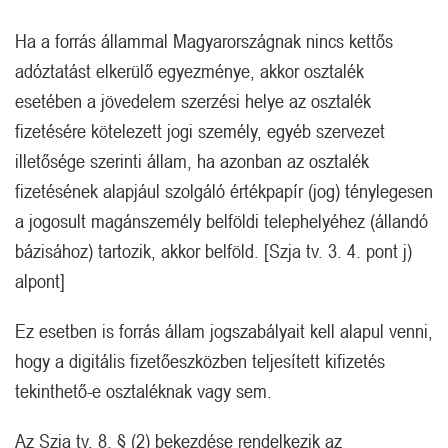
Ha a forrás állammal Magyarországnak nincs kettős
adóztatást elkerülő egyezménye, akkor osztalék
esetében a jövedelem szerzési helye az osztalék
fizetésére kötelezett jogi személy, egyéb szervezet
illetősége szerinti állam, ha azonban az osztalék
fizetésének alapjául szolgáló értékpapír (jog) ténylegesen
a jogosult magánszemély belföldi telephelyéhez (állandó
bázisához) tartozik, akkor belföld. [Szja tv. 3. 4. pont j)
alpont]
Ez esetben is forrás állam jogszabályait kell alapul venni,
hogy a digitális fizetőeszközben teljesített kifizetés
tekinthető-e osztaléknak vagy sem.
Az Szja tv. 8. § (2) bekezdése rendelkezik az