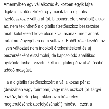
Amennyiben egy vállalkozás év közben egyik fajta
digitális fizetőeszközét egy másik fajta digitális
fizetőeszközre váltja át (pl. bitcoinért étert vásárolt) akkor
az, nem tekinthető a digitális fizetőeszköz beszerzése
miatt keletkezett követelése kiváltásának, mert annak
tartalma lényegében nem változik. Ebből következdőn az
ilyen változást nem indokolt értékesítésként és új
beszerzésként elszámolni, de kapcsolódó analitikus
nyilvántartásban vezetni kell a digitális pénz átváltásából
adódó mozgást.
Ha a digitális fizetőeszközért a vállalkozás pénzt
(devizában vagy forintban) vagy más eszközt (pl. tárgyi
eszköz, készlet) kap, akkor az a követelés
megtérülésének („befolyásának’“) minősül, ezért a