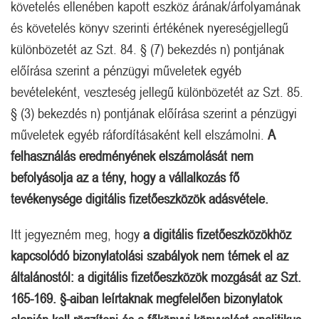
követelés ellenében kapott eszköz árának/árfolyamának
és követelés könyv szerinti értékének nyereségjellegű
különbözetét az Szt. 84. § (7) bekezdés n) pontjának
előírása szerint a pénzügyi műveletek egyéb
bevételeként, veszteség jellegű különbözetét az Szt. 85.
§ (3) bekezdés n) pontjának előírása szerint a pénzügyi
műveletek egyéb ráfordításaként kell elszámolni.
A
felhasználás eredményének elszámolását nem
befolyásolja az a tény, hogy a vállalkozás fő
tevékenysége digitális fizetőeszközök adásvétele.
Itt jegyezném meg, hogy
a digitális fizetőeszközökhöz
kapcsolódó bizonylatolási szabályok nem térnek el az
általánostól: a digitális fizetőeszközök mozgását az Szt.
165-169. §-aiban leírtaknak megfelelően bizonylatok