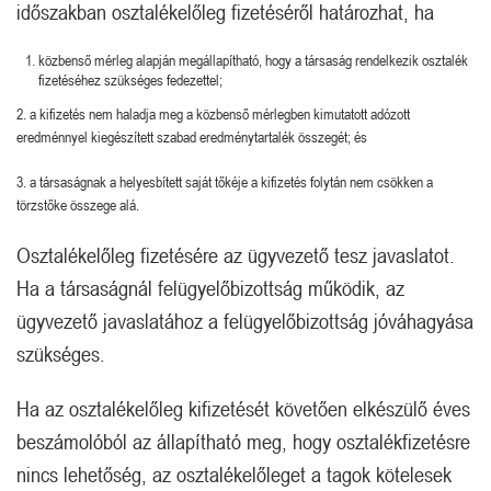
időszakban osztalékelőleg fizetéséről határozhat, ha
közbenső mérleg alapján megállapítható, hogy a társaság rendelkezik osztalék
fizetéséhez szükséges fedezettel;
2. a kifizetés nem haladja meg a közbenső mérlegben kimutatott adózott
eredménnyel kiegészített szabad eredménytartalék összegét; és
3. a társaságnak a helyesbített saját tőkéje a kifizetés folytán nem csökken a
törzstőke összege alá.
Osztalékelőleg fizetésére az ügyvezető tesz javaslatot.
Ha a társaságnál felügyelőbizottság működik, az
ügyvezető javaslatához a felügyelőbizottság jóváhagyása
szükséges.
Ha az osztalékelőleg kifizetését követően elkészülő éves
beszámolóból az állapítható meg, hogy osztalékfizetésre
nincs lehetőség, az osztalékelőleget a tagok kötelesek