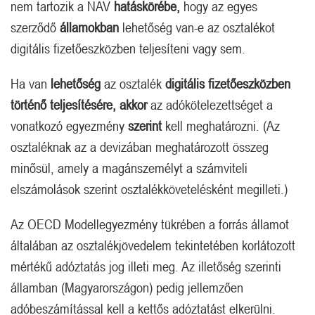
nem tartozik a NAV
hatáskörébe,
hogy az egyes
szerződő
államokban
lehetőség van-e az osztalékot
digitális fizetőeszközben teljesíteni vagy sem.
Ha van
lehetőség
az osztalék
digitális fizetőeszközben
történő teljesítésére, akkor
az adókötelezettséget a
vonatkozó egyezmény
szerint
kell meghatározni. (Az
osztaléknak az a devizában meghatározott összeg
minősül, amely a magánszemélyt a számviteli
elszámolások szerint osztalékkövetelésként megilleti.)
Az OECD Modellegyezmény tükrében a forrás államot
általában az osztalékjövedelem tekintetében korlátozott
mértékű adóztatás jog illeti meg. Az illetőség szerinti
államban (Magyarországon) pedig jellemzően
adóbeszámítással kell a kettős adóztatást elkerülni.