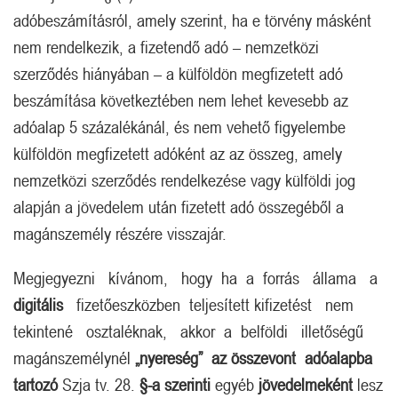
adóbeszámításról, amely szerint, ha e törvény másként
nem rendelkezik, a fizetendő adó – nemzetközi
szerződés hiányában – a külföldön megfizetett adó
beszámítása következtében nem lehet kevesebb az
adóalap 5 százalékánál, és nem vehető figyelembe
külföldön megfizetett adóként az az összeg, amely
nemzetközi szerződés rendelkezése vagy külföldi jog
alapján a jövedelem után fizetett adó összegéből a
magánszemély részére visszajár.
Megjegyezni kívánom, hogy ha a forrás állama a
digitális
fizetőeszközben teljesített kifizetést nem
tekintené osztaléknak, akkor a belföldi illetőségű
magánszemélynél
„nyereség” az összevont adóalapba
tartozó
Szja tv. 28.
§-a szerinti
egyéb
jövedelmeként
lesz