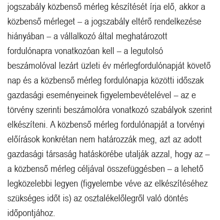
jogszabály közbenső mérleg készítését írja elő, akkor a
közbenső mérleget – a jogszabály eltérő rendelkezése
hiányában – a vállalkozó által meghatározott
fordulónapra vonatkozóan kell – a legutolsó
beszámolóval lezárt üzleti év mérlegfordulónapját követő
nap és a közbenső mérleg fordulónapja közötti időszak
gazdasági eseményeinek figyelembevételével – az e
törvény szerinti beszámolóra vonatkozó szabályok szerint
elkészíteni. A közbenső mérleg fordulónapját a torvényi
előírások konkrétan nem határozzák meg, azt az adott
gazdasági társaság hatáskörébe utalják azzal, hogy az –
a közbenső mérleg céljával összefüggésben – a lehető
legközelebbi legyen (figyelembe véve az elkészítéséhez
szükséges időt is) az osztalékelőlegről való döntés
időpontjához.