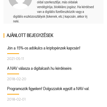
oldal szerkesztője, más oldalak
vendégírója, blokklánc jogász. Ha kérdésed
van a digitális fizetőeszközök vagy a
digitális eszközosztályok (tokenek, etc.) kapcsán, akkor írj
neki.
AJÁNLOTT BEJEGYZÉSEK
Jön a 15%-os adókulcs a kriptopénzek kapcsán!
2021-05-11
A NAV válasza a digitalcash.hu kérdéseire.
2018-02-20
Programozók figyelem! Dolgozzatok együtt a NAV-val.
2018-02-01