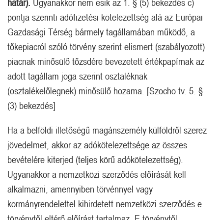
határ).
Ugyanakkor nem esik az 1. § (5) bekezdés c)
pontja szerinti adófizetési kötelezettség alá az Európai
Gazdasági Térség bármely tagállamában működő, a
tőkepiacról szóló törvény szerint elismert (szabályozott)
piacnak minősülő tőzsdére bevezetett értékpapírnak az
adott tagállam joga szerint osztaléknak
(osztalékelőlegnek) minősülő hozama. [Szocho tv. 5. §
(3) bekezdés]
Ha a belföldi illetőségű magánszemély külföldről szerez
jövedelmet, akkor az adókötelezettsége az összes
bevételére kiterjed (teljes körű adókötelezettség).
Ugyanakkor a nemzetközi szerződés előírását kell
alkalmazni, amennyiben törvénnyel vagy
kormányrendelettel kihirdetett nemzetközi szerződés e
törvénytől eltérő előírást tartalmaz. E törvénytől