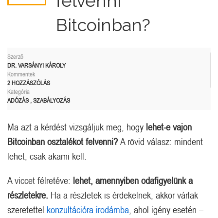
felvenni
Bitcoinban?
Szerző
DR. VARSÁNYI KÁROLY
Kommentek
2 HOZZÁSZÓLÁS
Kategória
ADÓZÁS
,
SZABÁLYOZÁS
Ma azt a kérdést vizsgáljuk meg, hogy
lehet-e vajon
Bitcoinban osztalékot felvenni?
A rövid válasz: mindent
lehet, csak akarni kell.
A viccet félretéve:
lehet, amennyiben odafigyelünk a
részletekre.
Ha a részletek is érdekelnek, akkor várlak
szeretettel
konzultációra irodámba
, ahol igény esetén –