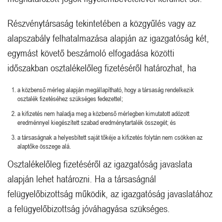
Részvénytársaság tekintetében a közgyűlés vagy az
alapszabály felhatalmazása alapján az igazgatóság két,
egymást követő beszámoló elfogadása közötti
időszakban osztalékelőleg fizetéséről határozhat, ha
a közbenső mérleg alapján megállapítható, hogy a társaság rendelkezik
osztalék fizetéséhez szükséges fedezettel;
a kifizetés nem haladja meg a közbenső mérlegben kimutatott adózott
eredménnyel kiegészített szabad eredménytartalék összegét; és
a társaságnak a helyesbített saját tőkéje a kifizetés folytán nem csökken az
alaptőke összege alá.
Osztalékelőleg fizetéséről az igazgatóság javaslata
alapján lehet határozni. Ha a társaságnál
felügyelőbizottság működik, az igazgatóság javaslatához
a felügyelőbizottság jóváhagyása szükséges.