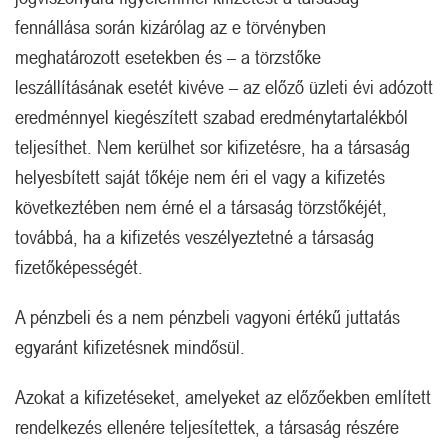
fennállása során kizárólag az e törvényben
meghatározott esetekben és – a törzstőke
leszállításának esetét kivéve – az előző üzleti évi adózott
eredménnyel kiegészített szabad eredménytartalékból
teljesíthet. Nem kerülhet sor kifizetésre, ha a társaság
helyesbített saját tőkéje nem éri el vagy a kifizetés
következtében nem érné el a társaság törzstőkéjét,
továbbá, ha a kifizetés veszélyeztetné a társaság
fizetőképességét.
A pénzbeli és a nem pénzbeli vagyoni értékű juttatás
egyaránt kifizetésnek mindősül.
Azokat a kifizetéseket, amelyeket az előzőekben említett
rendelkezés ellenére teljesítettek, a társaság részére