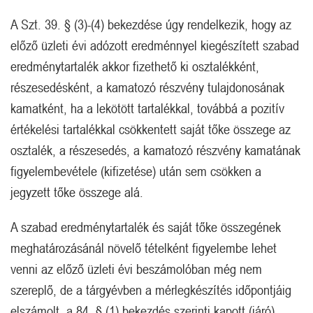
A Szt. 39. § (3)-(4) bekezdése úgy rendelkezik, hogy az
előző üzleti évi adózott eredménnyel kiegészített szabad
eredménytartalék akkor fizethető ki osztalékként,
részesedésként, a kamatozó részvény tulajdonosának
kamatként, ha a lekötött tartalékkal, továbbá a pozitív
értékelési tartalékkal csökkentett saját tőke összege az
osztalék, a részesedés, a kamatozó részvény kamatának
figyelembevétele (kifizetése) után sem csökken a
jegyzett tőke összege alá.
A szabad eredménytartalék és saját tőke összegének
meghatározásánál növelő tételként figyelembe lehet
venni az előző üzleti évi beszámolóban még nem
szereplő, de a tárgyévben a mérlegkészítés időpontjáig
elszámolt, a 84. § (1) bekezdés szerinti kapott (járó)