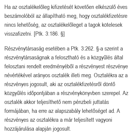
Ha az osztalékelőleg kifizetését követően elkészülő éves
beszámolóból az állapítható meg, hogy osztalékfizetésre
nincs lehetőség, az osztalékelőleget a tagok kötelesek
visszafizetni. [Ptk. 3:186. §]
Részvénytársaság esetében a Ptk. 3:262. §-a szerint a
részvénytársaságnak a felosztható és a közgyűlés által
felosztani rendelt eredményéből a részvényest részvénye
névértékével arányos osztalék illeti meg. Osztalékra az a
részvényes jogosult, aki az osztalékfizetésről döntő
közgyűlés időpontjában a részvénykönyvben szerepel. Az
osztalék akkor teljesíthető nem pénzbeli juttatás
formájában, ha erre az alapszabály lehetőséget ad. A
részvényes az osztalékra a már teljesített vagyoni
hozzájárulása alapján jogosult.