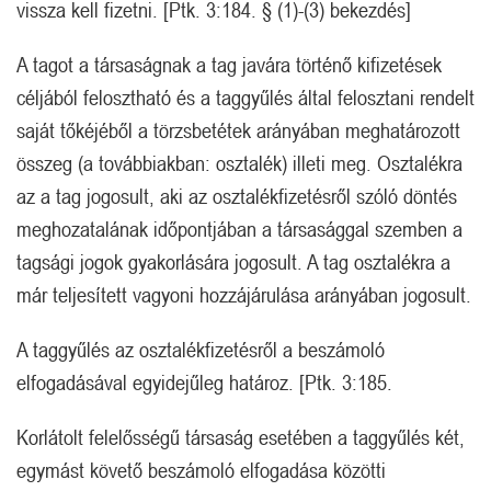
vissza kell fizetni. [Ptk. 3:184. § (1)-(3) bekezdés]
A tagot a társaságnak a tag javára történő kifizetések
céljából felosztható és a taggyűlés által felosztani rendelt
saját tőkéjéből a törzsbetétek arányában meghatározott
összeg (a továbbiakban: osztalék) illeti meg. Osztalékra
az a tag jogosult, aki az osztalékfizetésről szóló döntés
meghozatalának időpontjában a társasággal szemben a
tagsági jogok gyakorlására jogosult. A tag osztalékra a
már teljesített vagyoni hozzájárulása arányában jogosult.
A taggyűlés az osztalékfizetésről a beszámoló
elfogadásával egyidejűleg határoz. [Ptk. 3:185.
Korlátolt felelősségű társaság esetében a taggyűlés két,
egymást követő beszámoló elfogadása közötti