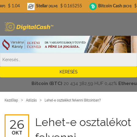
Digitalcash.hu
Stellar
$ 0.165255
Bitcoin Cash
$ 216.66
L
(XLM)
(BCH)
Bitcoin (BTC)
20 434 382,59 HUF
0,42%
Ethereum (ETH
Kezdőlap
Adózás
Lehet-e osztalékot felvenni Bitcoinban?
Lehet-e osztalékot
26
OKT