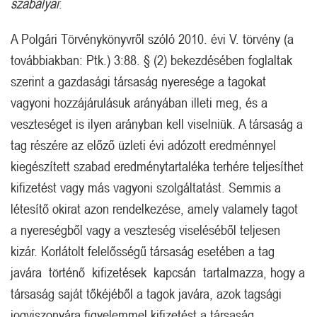
szabályai
:
A Polgári Törvénykönyvről szóló 2010. évi V. törvény (a
továbbiakban: Ptk.) 3:88. § (2) bekezdésében foglaltak
szerint a gazdasági társaság nyeresége a tagokat
vagyoni hozzájárulásuk arányában illeti meg, és a
veszteséget is ilyen arányban kell viselniük. A társaság a
tag részére az előző üzleti évi adózott eredménnyel
kiegészített szabad eredménytartaléka terhére teljesíthet
kifizetést vagy más vagyoni szolgáltatást. Semmis a
létesítő okirat azon rendelkezése, amely valamely tagot
a nyereségből vagy a veszteség viseléséből teljesen
kizár. Korlátolt felelősségű társaság esetében a tag
javára történő kifizetések kapcsán tartalmazza, hogy a
társaság saját tőkéjéből a tagok javára, azok tagsági
jogviszonyára figyelemmel kifizetést a társaság