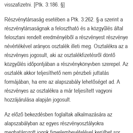
visszafizetni. [Ptk. 3:186. §]
Részvénytársaság esetében a Ptk. 3:262. §-a szerint a
részvénytársaságnak a felosztható és a közgyűlés által
felosztani rendelt eredményéből a részvényest részvénye
névértékével arányos osztalék illeti meg. Osztalékra az a
részvényes jogosult, aki az osztalékfizetésről döntő
közgyűlés időpontjában a részvénykönyvben szerepel. Az
osztalék akkor teljesíthető nem pénzbeli juttatás
formájában, ha erre az alapszabály lehetőséget ad. A
részvényes az osztalékra a már teljesített vagyoni
hozzájárulása alapján jogosult.
Az előző bekezdésben foglaltak alkalmazására az
alapszabályban az egyes részvényosztályokra
meghatározott jogok figyelembevételével kerülhet sor.