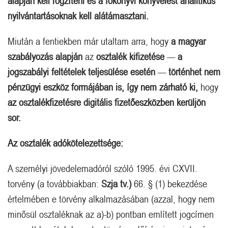
alapján kell rögzíteni és a főkönyvi könyvelést analitikus
nyilvántartásoknak kell alátámasztani.
Miután a fentiekben már utaltam arra, hogy
a magyar
szabályozás alapján
az
osztalék kifizetése
—
a
jogszabályi feltételek teljesülése esetén
—
történhet nem
pénzügyi eszköz formájában is, így nem zárható ki,
hogy
az osztalékfizetésre digitális fizetőeszközben kerüljön
sor.
Az osztalék adókötelezettsége:
A személyi jövedelemadóról szóló 1995. évi CXVII.
torvény (a továbbiakban:
Szja tv.)
66. § (1) bekezdése
értelmében e törvény alkalmazásában (azzal, hogy nem
minősül osztaléknak az a)-b) pontban említett jogcímen