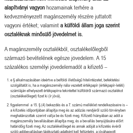
alapítványi vagyon
hozamainak terhére a
kedvezményezett magánszemély részére juttatott
vagyoni értéket; valamint
a külföldi állam joga szerint
osztaléknak minősülő jövedelmet is.
A magánszemély osztalékból, osztalékelőlegből
származó bevételének egésze jövedelem. A 15
százalékos személyi jövedelemadót a kifizető –
e § alkalmazásában ideértve a belföldi illetőségű hitelintézetet, befektetési
szolgáltatót is, ha a magánszemély nála vezetett értékpapír (értékpapír-letéti)
számláján elhelyezett értékpapírra tekintettel külföldről származó osztalékot
(osztalékelőleget) fizet ki (ír jóvá),
figyelemmel a 15. § (4) bekezdés és a 7. számú melléklet rendelkezéseire is –
a kifizetés időpontjában állapítja meg és az adózás rendjéről szóló törvényben
meghatározottak szerint vallja be és fizeti meg. Kifizető hiányában az adót a
magánszemély bevallásában állapítja meg, és a bevallás benyújtására előírt
határidőig fizeti meg. Az osztalékelőleget és annak adóját a kifizetés évéről
szóló adóbevallásban tájékoztató adatként kell feltüntetni, a jóváhagyott