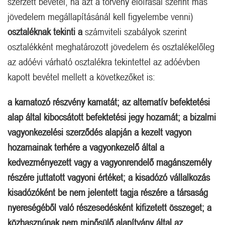
szerzett bevétel, ha azt a törvény előírásai szerint más
jövedelem megállapításánál kell figyelembe venni)
osztaléknak tekinti a
számviteli szabályok szerint
osztalékként meghatározott jövedelem és osztalékelőleg
az adóévi várható osztalékra tekintettel az adóévben
kapott bevétel mellett a következőket is:
a kamatozó részvény kamatát; az alternatív befektetési
alap által kibocsátott befektetési jegy hozamát; a bizalmi
vagyonkezelési szerződés alapján a kezelt vagyon
hozamainak terhére a vagyonkezelő által a
kedvezményezett vagy a vagyonrendelő magánszemély
részére juttatott vagyoni értéket; a kisadózó vállalkozás
kisadózóként be nem jelentett tagja részére a társaság
nyereségéből való részesedésként kifizetett összeget; a
közhasznúnak nem minősülő alapítvány által az