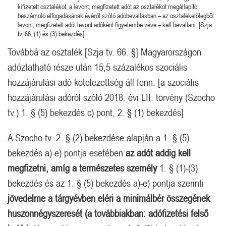
kifizetett osztalékot, a levont, megfizetett adót az osztalékot megállapító
beszámoló elfogadásának évéről szóló adóbevallásban – az osztalékelőlegből
levont, megfizetett adót levont adóként figyelembe véve – kell bevallani. [Szja
tv. 66. (1) és (3) bekezdés]
Továbbá az osztalék [Szja tv. 66. §] Magyarországon
adóztatható része után 15,5 százalékos szociális
hozzájárulási adó kötelezettség áll fenn. [a szociális
hozzájárulási adóról szóló 2018. évi LII. törvény (Szocho
tv.) 1. § (5) bekezdés c) pont, 2. § (1) bekezdés]
A Szocho tv. 2. § (2) bekezdése alapján a 1. § (5)
bekezdés a)-e) pontja esetében
az adót addig kell
megfizetni, amíg a természetes személy
1. § (1)-(3)
bekezdés és az 1. § (5) bekezdés a)-e) pontja szerinti
jövedelme a tárgyévben eléri a minimálbér összegének
huszonnégyszeresét (a továbbiakban: adófizetési felső