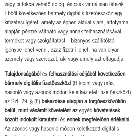
vagy birtokba vehető dolog, és csak virtuálisan létezik.
Ebből következően bármely digitális fizetőeszköz egy
kifizetési ígéret, amely az éppen aktuális ára, árfolyama
alapján pénzre váltható vagy annak felhasználásával
terméket vagy szolgáltatást – bizonyos szállítóktól-
igénybe lehet venni, azaz fizetni lehet, ha van olyan
személy vagy szervezet, aki vagy amely azt elfogadja.
Tulajdonságából
és
felhasználási céljából következően
bármely digitális fizetőeszközt
(Bitcoint vagy más,
hasonló vagy azonos módon keletkeztetett fizetőeszközt)
az Szt. 29. § (8)
bekezdése alapján a forgóeszközökön
belül, mint vásárolt követelést az
egyéb
követelések
között indokolt kimutatni
és
ennek
megfelelően értékelni.
Az azonos vagy hasonló módon keletkezett digitális