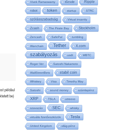
Ripple
tőzsde
Vivek Ramaswamy
token
robot
startup
STRC
szólásszabadság
Virtual insanity
Stockholm
Zcash
The Pirate Bay
Zencash
SafePal
tumbling
Tether
X.com
Wanchain
szabályozás
usdt
WBTC
Roger Ver
Satoshi Nakamoto
stabil coin
WallStreetBets
Whiskey
Visa
Timothy May
ost például
Satoshi
sound money
számlapénz
tetett be)
XRP
TSLA
utreexo
SEC
szavazás
whisky
Tesla
virtuális fizetőeszközök
United Kingdom
világ-pénz