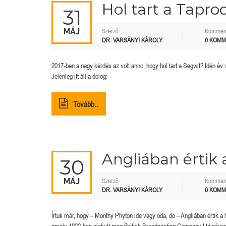
Hol tart a Tapro
31
MÁJ
Szerző
Kommen
DR. VARSÁNYI KÁROLY
0 KOM
2017-ben a nagy kérdés az volt anno, hogy hol tart a Segwit? Idén év
Jelenleg itt áll a dolog:
Tovább..
Angliában értik 
30
MÁJ
Szerző
Kommen
DR. VARSÁNYI KÁROLY
0 KOM
Írtuk már, hogy – Monthy Phyton ide vagy oda, de – Angliában értik