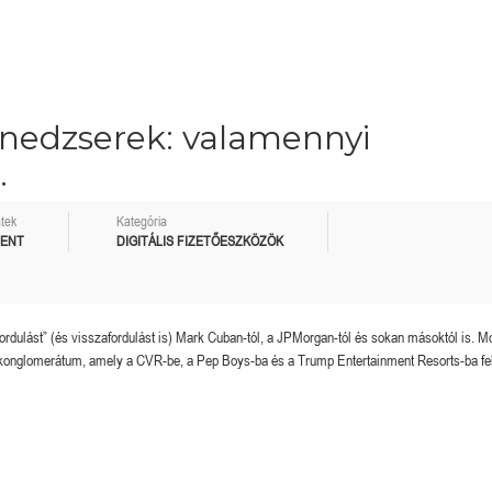
edzserek: valamennyi
.
tek
Kategória
MENT
DIGITÁLIS FIZETŐESZKÖZÖK
lfordulást” (és visszafordulást is) Mark Cuban-tól, a JPMorgan-tól és sokan másoktól is. M
ai konglomerátum, amely a CVR-be, a Pep Boys-ba és a Trump Entertainment Resorts-ba fek