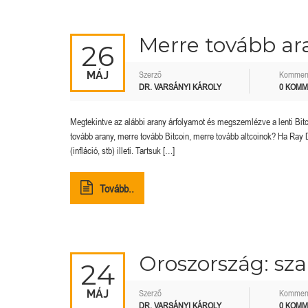
Merre tovább ar
26
MÁJ
Szerző
Kommen
DR. VARSÁNYI KÁROLY
0 KOM
Megtekintve az alábbi arany árfolyamot és megszemlézve a lenti Bitco
tovább arany, merre tovább Bitcoin, merre tovább altcoinok? Ha Ra
(infláció, stb) illeti. Tartsuk […]
Tovább..
Oroszország: sza
24
MÁJ
Szerző
Kommen
DR. VARSÁNYI KÁROLY
0 KOM