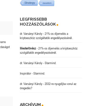
Strategy
taxation
LEGFRISSEBB
HOZZÁSZÓLÁSOK
dr. Varsányi Károly
-
21%-os díjemelés a
kriptoeszköz szolgáltatók engedélyezésénél.
merre
zdaságot
Mesterlövész
-
21%-os díjemelés a kriptoeszköz
szolgáltatók engedélyezésénél.
dr. Varsányi Károly
-
Starmind.
Inspirátor
-
Starmind.
dr. Varsányi Károly
-
2032-re nyugdíjba vonul az
öregedés?
ARCHÍVUM