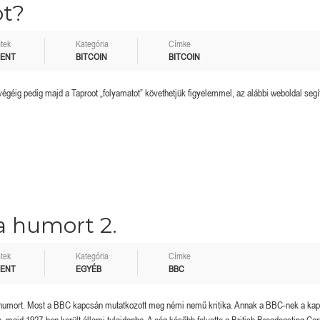
ot?
tek
Kategória
Címke
MENT
BITCOIN
BITCOIN
 végéig pedig majd a Taproot „folyamatot” követhetjük figyelemmel, az alábbi weboldal segí
a humort 2.
tek
Kategória
Címke
MENT
EGYÉB
BBC
 a humort. Most a BBC kapcsán mutatkozott meg némi nemű kritika. Annak a BBC-nek a ka