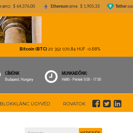
76.00
Ethereum
$ 1,905.33
Tether
$ 0.99917
(ETH)
(USDT)
Bitcoin (BTC)
20 352 070,84 HUF
-0,68%
Ethereum (
CÍMÜNK
MUNKAIDŐNK:
Budapest, Hungary
Hétfő - Péntek 9.00 - 17.00
BLOKKLÁNC ÜGYVÉD
ROVATOK