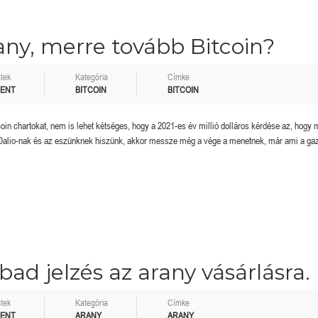
any, merre tovább Bitcoin?
tek
Kategória
Címke
MENT
BITCOIN
BITCOIN
in chartokat, nem is lehet kétséges, hogy a 2021-es év millió dolláros kérdése az, hogy 
y Dalio-nak és az eszünknek hiszünk, akkor messze még a vége a menetnek, már ami a ga
bad jelzés az arany vásárlásra.
tek
Kategória
Címke
MENT
ARANY
ARANY