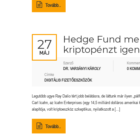
Tovább..
Hedge Fund men
27
kriptopénzt igen
MÁJ
Szerző
Kommen
DR. VARSÁNYI KÁROLY
0 KOM
Címke
DIGITÁLIS FIZETŐESZKÖZÖK
Legutóbb ugye Ray Dalio tért jobb belátásra, de láttunk már ilyen „pá
Carl Icahn, az Icahn Enterprises (egy 14,5 milliárd dolláros amerik
alapítója, volt kriptoeszköz szkeptikus, nyilatkozott a […]
Tovább..