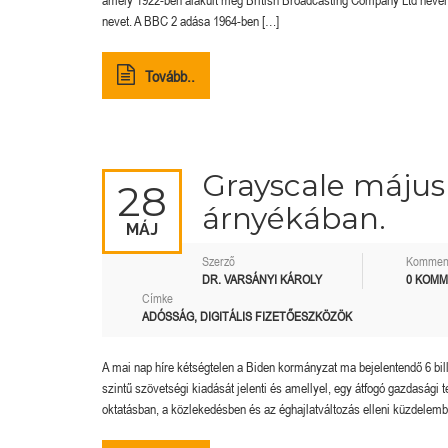
amely 1922-ben alakult meg British Broadcasting Company Ltd néven, 
nevet. A BBC 2 adása 1964-ben […]
Tovább..
Grayscale május 
28
árnyékában.
MÁJ
Szerző
Kommen
DR. VARSÁNYI KÁROLY
0 KOM
Címke
ADÓSSÁG
,
DIGITÁLIS FIZETŐESZKÖZÖK
A mai nap híre kétségtelen a Biden kormányzat ma bejelentendő 6 bil
szintű szövetségi kiadását jelenti és amellyel, egy átfogó gazdasági
oktatásban, a közlekedésben és az éghajlatváltozás elleni küzdelemb