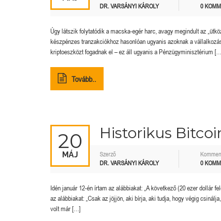
DR. VARSÁNYI KÁROLY
0 KOM
Úgy látszik folytatódik a macska-egér harc, avagy megindult az „ütk
készpénzes tranzakciókhoz hasonlóan ugyanis azoknak a vállalkozáso
kriptoeszközt fogadnak el – ez áll ugyanis a Pénzügyminisztérium […
Tovább..
Historikus Bitcoi
20
MÁJ
Szerző
Kommen
DR. VARSÁNYI KÁROLY
0 KOM
Idén január 12-én írtam az alábbiakat: „A következő (20 ezer dollár 
az alábbiakat: „Csak az jöjjön, aki bírja, aki tudja, hogy végig csinál
volt már […]