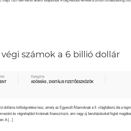
majd 1927-ben került állami tulajdonba. A cég később felvette a British Broadcasting Cor
Megérkezett a kazah Bitcoin tartalék?
Orosz kriptós fejlemények.
végi számok a 6 billió dollár
tek
Kategória
MENT
ADÓSSÁG
,
DIGITÁLIS FIZETŐESZKÖZÖK
lió dolláros költségvetése lesz, amely az Egyesült Államoknak a II. világháború óta a le
 tervezést és végrehajtást kívánnak finanszírozni, ami nagy új beruházásokat foglal magába
en. A […]