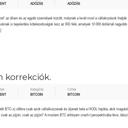
MENT
ADÓZÁS
ADÓZÁS
özet” az állam és az egyéb személyek között, melynek a levét most a vállakozások ihatják
knak is bejelentési kötelezetsségük lesz az IRS felé, amelyek 10 000 dollárnál nagyobb 
]
n korrekciók.
tek
Kategória
Címke
MENT
BITCOIN
BITCOIN
feletti BTC-s) időkre csak azok vállalkozzanak és üljenek bele a HODL hajóba, akik maguké
ja, csak az jöjjön, csak az jöjjön!” A mostani BTC árfolyam crash-t perspektívába téve, látsz