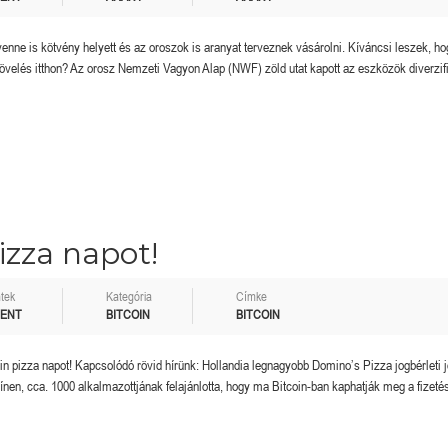
 venne is kötvény helyett és az oroszok is aranyat terveznek vásárolni. Kíváncsi leszek, ho
 növelés itthon? Az orosz Nemzeti Vagyon Alap (NWF) zöld utat kapott az eszközök diverzi
izza napot!
tek
Kategória
Címke
MENT
BITCOIN
BITCOIN
oin pizza napot! Kapcsolódó rövid hírünk: Hollandia legnagyobb Domino’s Pizza jogbérleti j
ínen, cca. 1000 alkalmazottjának felajánlotta, hogy ma Bitcoin-ban kaphatják meg a fizeté