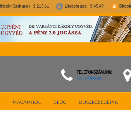
$ 213.61
Litecoin
$ 45.49
Bitcoin
$ 64,3
CH)
(LTC)
(BTC)
TELEFONSZÁMUNK:
+36 70 538-8940
MAGAMRÓL
BLOG
BÜSZKESÉGEINK