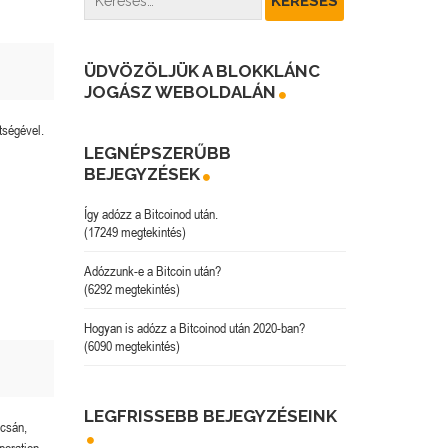
ÜDVÖZÖLJÜK A BLOKKLÁNC
JOGÁSZ WEBOLDALÁN
tségével.
LEGNÉPSZERŰBB
BEJEGYZÉSEK
Így adózz a Bitcoinod után.
(17249 megtekintés)
Adózzunk-e a Bitcoin után?
(6292 megtekintés)
Hogyan is adózz a Bitcoinod után 2020-ban?
(6090 megtekintés)
LEGFRISSEBB BEJEGYZÉSEINK
pcsán,