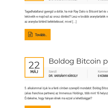
Tagadhatatlanul gyengül a dollár, ha már Ray Dalio is Bitcoint tart és
lekövetik-e majd ezt az orosz döntést? Lesz-e további aranytartalék
az aranyba történő befektetéssel, mivel […]
Tovább..
Boldog Bitcoin p
22
MÁJ
Szerző
Kommen
DR. VARSÁNYI KÁROLY
0 KOM
5. alkalommal írjuk le a fenti címben szereplő mondatot: Boldog Bitc
(alias franchise partnere) az Immensus Holdings, több mint 16 helysz
Érdekelne, hogy hányan élnek ma ezzel a lehetőséggel?