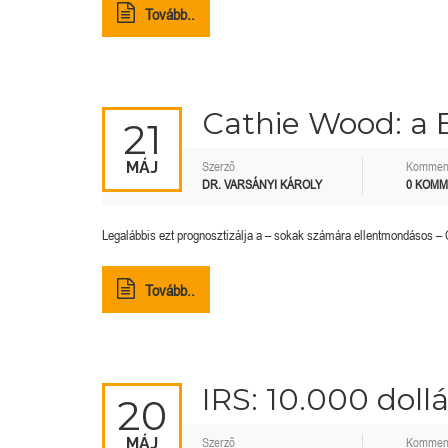
Tovább..
Cathie Wood: a B
21
MÁJ
Szerző
Kommen
DR. VARSÁNYI KÁROLY
0 KOM
Legalábbis ezt prognosztizálja a – sokak számára ellentmondásos – 
Tovább..
IRS: 10.000 dollá
20
MÁJ
Szerző
Kommen