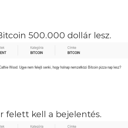
itcoin 500.000 dollár lesz.
tek
Kategória
Címke
MENT
BITCOIN
BITCOIN
Cathie Wood. Ugye nem felejti senki, hogy holnap nemzetközi Bitcoin pizza nap lesz?
r felett kell a bejelentés.
tek
Kategória
Címke