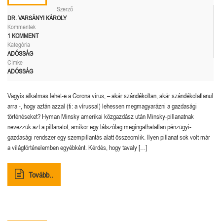
Szerző
DR. VARSÁNYI KÁROLY
Kommentek
1 KOMMENT
Kategória
ADÓSSÁG
Címke
ADÓSSÁG
Vagyis alkalmas lehet-e a Corona vírus, – akár szándékoltan, akár szándékolatlanul
arra -, hogy aztán azzal (ti: a vírussal) lehessen megmagyarázni a gazdasági
történéseket? Hyman Minsky amerikai közgazdász után Minsky-pillanatnak
nevezzük azt a pillanatot, amikor egy látszólag megingathatatlan pénzügyi-
gazdasági rendszer egy szempillantás alatt összeomlik. Ilyen pillanat sok volt már
a világtörténelemben egyébként. Kérdés, hogy tavaly […]
Tovább..