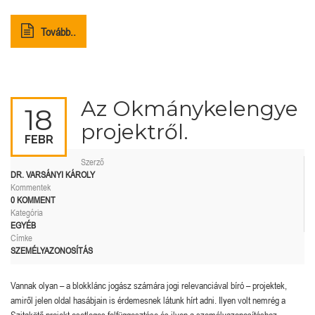
Tovább..
Az Okmánykelengye
18
projektről.
FEBR
Szerző
DR. VARSÁNYI KÁROLY
Kommentek
0 KOMMENT
Kategória
EGYÉB
Címke
SZEMÉLYAZONOSÍTÁS
Vannak olyan – a blokklánc jogász számára jogi relevanciával bíró – projektek,
amiről jelen oldal hasábjain is érdemesnek látunk hírt adni. Ilyen volt nemrég a
Szitakötő projekt esetleges felfüggesztése és ilyen a személyazonosításhoz