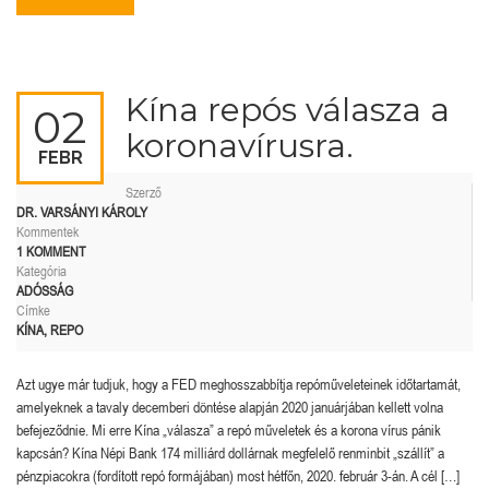
Kína repós válasza a
02
koronavírusra.
FEBR
Szerző
DR. VARSÁNYI KÁROLY
Kommentek
1 KOMMENT
Kategória
ADÓSSÁG
Címke
KÍNA
,
REPO
Azt ugye már tudjuk, hogy a FED meghosszabbítja repóműveleteinek időtartamát,
amelyeknek a tavaly decemberi döntése alapján 2020 januárjában kellett volna
befejeződnie. Mi erre Kína „válasza” a repó műveletek és a korona vírus pánik
kapcsán? Kína Népi Bank 174 milliárd dollárnak megfelelő renminbit „szállít” a
pénzpiacokra (fordított repó formájában) most hétfőn, 2020. február 3-án. A cél […]