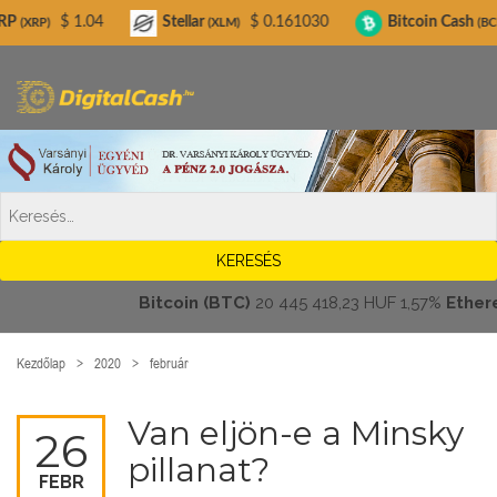
Digitalcash.hu
.04
Stellar
$ 0.161030
Bitcoin Cash
$ 215.64
(XLM)
(BCH)
Bitcoin (BTC)
20 445 418,23 HUF
1,57%
Ethereum 
Kezdőlap
2020
február
Van eljön-e a Minsky
26
pillanat?
FEBR