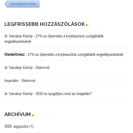
személyazonosítás
LEGFRISSEBB HOZZÁSZÓLÁSOK
dr. Varsányi Károly
-
21%-os díjemelés a kriptoeszköz szolgáltatók
engedélyezésénél.
Mesterlövész
-
21%-os díjemelés a kriptoeszköz szolgáltatók engedélyezésénél.
dr. Varsányi Károly
-
Starmind.
Inspirátor
-
Starmind.
dr. Varsányi Károly
-
2032-re nyugdíjba vonul az öregedés?
ARCHÍVUM
2026. augusztus
(1)