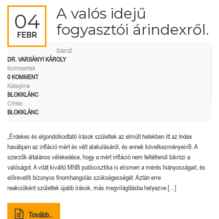
A valós idejű
04
fogyasztói árindexről.
FEBR
Szerző
DR. VARSÁNYI KÁROLY
Kommentek
0 KOMMENT
Kategória
BLOKKLÁNC
Címke
BLOKKLÁNC
„Érdekes és elgondolkodtató írások születtek az elmúlt hetekben itt az Index
hasábjain az infláció mért és vélt alakulásáról, és ennek következményeiről. A
szerzők általános vélekedése, hogy a mért infláció nem feltétlenül tükrözi a
valóságot. A vitát kiváltó MNB publicisztika is elismeri a mérés hiányosságait, és
előrevetíti bizonyos finomhangolás szükségességét. Aztán erre
reakcióként születtek újabb írások, más megvilágításba helyezve […]
Tovább..