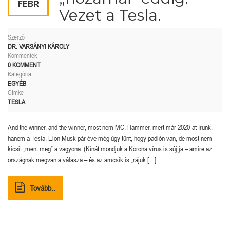
FEBR
Vezet a Tesla.
Szerző
DR. VARSÁNYI KÁROLY
Kommentek
0 KOMMENT
Kategória
EGYÉB
Címke
TESLA
And the winner, and the winner, most nem MC. Hammer, mert már 2020-at írunk,
hanem a Tesla. Elon Musk pár éve még úgy tűnt, hogy padlón van, de most nem
kicsit „ment meg” a vagyona. (Kínát mondjuk a Korona vírus is sújtja – amire az
országnak megvan a válasza – és az amcsik is „rájuk […]
Tovább..