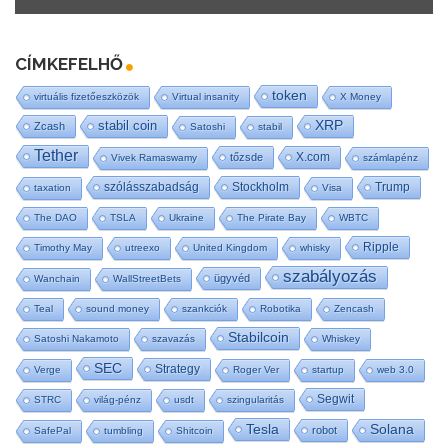
CÍMKEFELHŐ
token
virtuális fizetőeszközök
Virtual insanity
X Money
stabil coin
XRP
Zcash
Satoshi
stabil
Tether
X.com
tőzsde
Vivek Ramaswamy
számlapénz
szólásszabadság
Stockholm
Trump
taxation
Visa
The DAO
TSLA
Ukraine
The Pirate Bay
WBTC
Ripple
Timothy May
utreexo
United Kingdom
whisky
szabályozás
ügyvéd
Wanchain
WallStreetBets
Teal
sound money
szankciók
Robotika
Zencash
Stabilcoin
Satoshi Nakamoto
szavazás
Whiskey
SEC
Strategy
Verge
Roger Ver
startup
web 3.0
Segwit
STRC
világ-pénz
usdt
szingularitás
Tesla
Solana
robot
SafePal
tumbling
Shitcoin