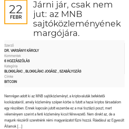
Járni jár, csak nem
22
jut: az MNB
FEBR
sajtóközleményének
margójára.
Szerző
DR. VARSÁNYI KÁROLY
Kommentek
6 HOZZÁSZÓLÁS
Kategória
BLOKKLÁNC
,
BLOKKLÁNC JOGÁSZ
,
SZABÁLYOZÁS
Címke
BITCOIN
Nemrégen adott ki az MNB sajtóközleményt, a kriptovaluták befektetői
kockázatairól, amely közlemény szépen körbe is futott a hazai kriptos társadalom
egy részében. Ennek kapcsán jutott eszembe ez a mai tisztázó poszt, mert
véleményem szerint a fenti közlemény kicsit félrevezető. Nem direkt az, de a
magunk részéről szeretnénk némi magyarázatot fűzni hozzá. Ráadásul az Egyesült
Államok […]