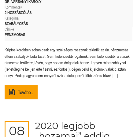
DR. VARSÁNYI KÁROLY
Kommentek
2 HOZZÁSZÓLÁS
Kategória
SZABÁLYOZÁS
Címke
PÉNZMOSÁS
Kriptos körökben sokan csak egy szükséges rossznak tekintik az ún. pénzmosás
elleni szabályok betartását. Sem különösebb fogalmuk, sem különösebb rálátásuk
nincsen a területre, lévén, hogy sosem dolgoztak benne. Legyen róla szabályzat
(lehetőleg ne kelljen érte fizetni, ez fontos!), cégen belül kijelölünk valakit, aztán
ennyi. Pedig nagyon nem ennyiről szól a dolog, erről többször is írtunk […]
Tovább..
2020 legjobb
08
„hozamai” eddig.