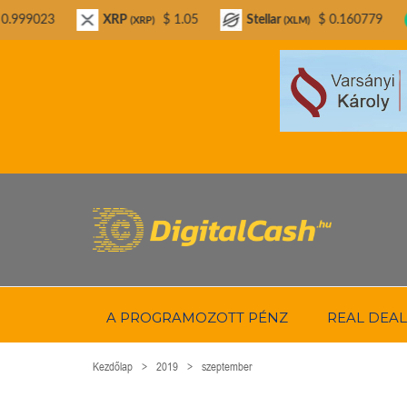
XRP
$ 1.05
Stellar
$ 0.160779
Bitcoin C
(XRP)
(XLM)
A PROGRAMOZOTT PÉNZ
REAL DEAL
Kezdőlap
2019
szeptember