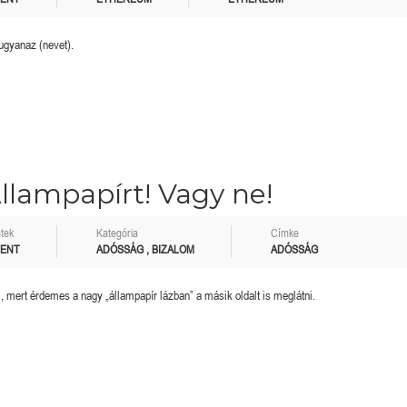
ugyanaz (nevet).
llampapírt! Vagy ne!
tek
Kategória
Címke
MENT
ADÓSSÁG
,
BIZALOM
ADÓSSÁG
, mert érdemes a nagy „állampapír lázban” a másik oldalt is meglátni.