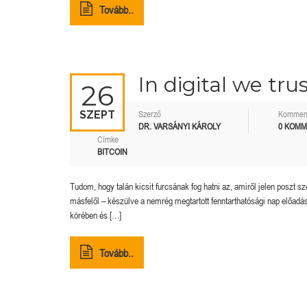
Tovább..
In digital we trus
26
SZEPT
Szerző
Kommen
DR. VARSÁNYI KÁROLY
0 KOM
Címke
BITCOIN
Tudom, hogy talán kicsit furcsának fog hatni az, amiről jelen poszt sz
másfelől – készülve a nemrég megtartott fenntarthatósági nap előadá
körében és […]
Tovább..