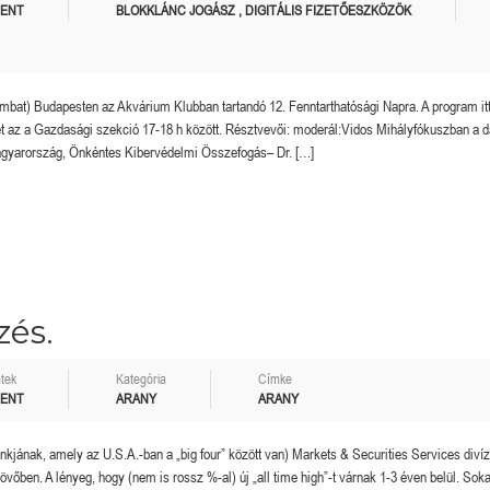
MENT
BLOKKLÁNC JOGÁSZ
,
DIGITÁLIS FIZETŐESZKÖZÖK
bat) Budapesten az Akvárium Klubban tartandó 12. Fenntarthatósági Napra. A program itt
et az a Gazdasági szekció 17-18 h között. Résztvevői: moderál:Vidos Mihályfókuszban a d
 Magyarország, Önkéntes Kibervédelmi Összefogás– Dr. […]
zés.
tek
Kategória
Címke
MENT
ARANY
ARANY
ankjának, amely az U.S.A.-ban a „big four” között van) Markets & Securities Services diví
jövőben. A lényeg, hogy (nem is rossz %-al) új „all time high”-t várnak 1-3 éven belül. Soka