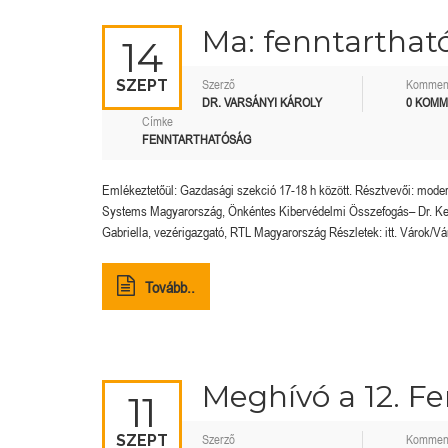
Ma: fenntarthat
14
SZEPT
Szerző
Kommen
DR. VARSÁNYI KÁROLY
0 KOM
Címke
FENNTARTHATÓSÁG
Emlékeztetőül: Gazdasági szekció 17-18 h között. Résztvevői: moderál
Systems Magyarország, Önkéntes Kibervédelmi Összefogás– Dr. Kerek
Gabriella, vezérigazgató, RTL Magyarország Részletek: itt. Várok/Vár
Tovább..
Meghívó a 12. F
11
SZEPT
Szerző
Kommen