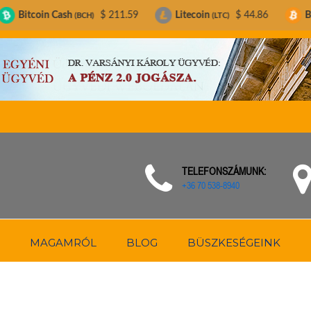
ash
$ 211.59
Litecoin
$ 44.86
Bitcoin
$ 
(BCH)
(LTC)
(BTC)
TELEFONSZÁMUNK:
+36 70 538-8940
MAGAMRÓL
BLOG
BÜSZKESÉGEINK