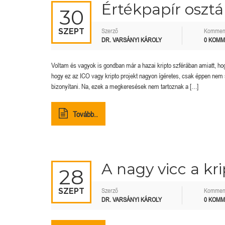
Értékpapír osztá
30
SZEPT
Szerző
Kommen
DR. VARSÁNYI KÁROLY
0 KOM
Voltam és vagyok is gondban már a hazai kripto szférában amiatt, h
hogy ez az ICO vagy kripto projekt nagyon ígéretes, csak éppen nem s
bizonyítani. Na, ezek a megkeresések nem tartoznak a […]
Tovább..
A nagy vicc a kr
28
SZEPT
Szerző
Kommen
DR. VARSÁNYI KÁROLY
0 KOM