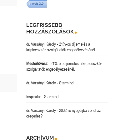
web 3.0
LEGFRISSEBB
HOZZÁSZÓLÁSOK
dr. Varsányi Károly
-
21%-os díjemelés a
kriptoeszköz szolgáltatók engedélyezésénél.
Mesterlövész
-
21%-os díjemelés a kriptoeszköz
szolgáltatók engedélyezésénél.
dr. Varsányi Károly
-
Starmind.
Inspirátor
-
Starmind.
dr. Varsányi Károly
-
2032-re nyugdíjba vonul az
öregedés?
ARCHÍVUM