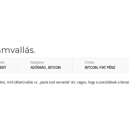
amvallás.
tek
Kategória
Címke
MENT
ADÓSSÁG
,
BITCOIN
BITCOIN
,
FIAT PÉNZ
 pénz, mint (állam)vallás vs. „pacta sunt servanda” elv, vagyis, hogy a szerződések a társ