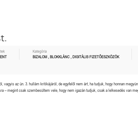
t.
tek
Kategória
Megérkezett a kazah Bitcoin tartalék?
Orosz kriptós fejlemények.
MENT
BIZALOM
,
BLOKKLÁNC
,
DIGITÁLIS FIZETŐESZKÖZÖK
ól, vagyis az ún. 3. hullám kritikájáról, de egyfelől nem árt, ha tudjuk, hogy honnan megyü
sra – megint csak szembesültem vele, hogy nem igazán tudjuk, csak a lelkesedés van meg