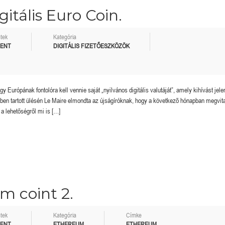
gitális Euro Coin.
tek
Kategória
MENT
DIGITÁLIS FIZETŐESZKÖZÖK
urópának fontolóra kell vennie saját „nyilvános digitális valutáját”, amely kihívást jele
en tartott ülésén Le Maire elmondta az újságíróknak, hogy a következõ hónapban megvita
 a lehetőségről mi is […]
m coint 2.
tek
Kategória
Címke
MENT
ETHEREUM
ETHEREUM