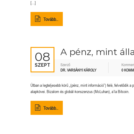
[…]
Tovább..
A pénz, mint áll
08
SZEPT
Szerző
Kommen
DR. VARSÁNYI KÁROLY
0 KOM
Útban a legteljesebb körű „(pénz, mint információ”) felé, felvetődik a
alapkövei. Bizalom és globál-konszenzus (McLuhan), a’la Bitcoin.
Tovább..