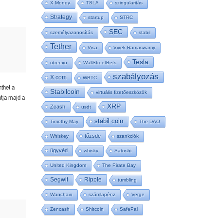
X Money
TSLA
szingularitás
Strategy
startup
STRC
SEC
személyazonosítás
stabil
Tether
Visa
Vivek Ramaswamy
Tesla
utreexo
WallStreetBets
szabályozás
X.com
WBTC
nthet a
Stabilcoin
virtuális fizetőeszközök
tja majd a
XRP
Zcash
usdt
stabil coin
Timothy May
The DAO
tőzsde
Whiskey
szankciók
ügyvéd
whisky
Satoshi
United Kingdom
The Pirate Bay
Segwit
Ripple
tumbling
Wanchain
számlapénz
Verge
Zencash
Shitcoin
SafePal