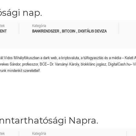
ósági nap.
tek
Kategória
MENT
BANKRENDSZER
,
BITCOIN
,
DIGITÁLIS DEVIZA
:Vidos Mihályfókuszban a dark web, a kriptovaluta, a túlfogyasztás és a média – Keleti Ar
es Sándor, professzor, BCE– Dr. Varsányi Károly, blokklánc jogász, DigitalCash.hu– V
unk mindenkit szeretettel!
enntarthatósági Napra.
tek
Kategória