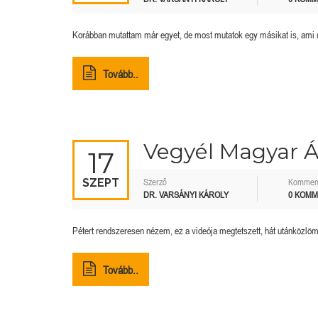
Korábban mutattam már egyet, de most mutatok egy másikat is, ami 
Tovább..
Vegyél Magyar Á
17
SZEPT
Szerző
Kommen
DR. VARSÁNYI KÁROLY
0 KOM
Pétert rendszeresen nézem, ez a videója megtetszett, hát utánközlöm
Tovább..