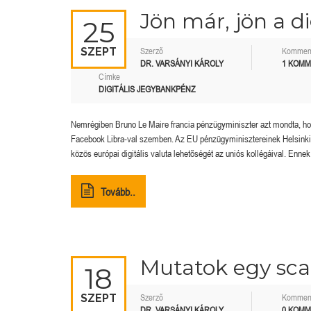
Jön már, jön a di
25
SZEPT
Szerző
Kommen
DR. VARSÁNYI KÁROLY
1 KOM
Címke
DIGITÁLIS JEGYBANKPÉNZ
Nemrégiben Bruno Le Maire francia pénzügyminiszter azt mondta, hogy E
Facebook Libra-val szemben. Az EU pénzügyminisztereinek Helsinkib
közös európai digitális valuta lehetõségét az uniós kollégáival. Ennek
Tovább..
Mutatok egy sca
18
SZEPT
Szerző
Kommen
DR. VARSÁNYI KÁROLY
0 KOM