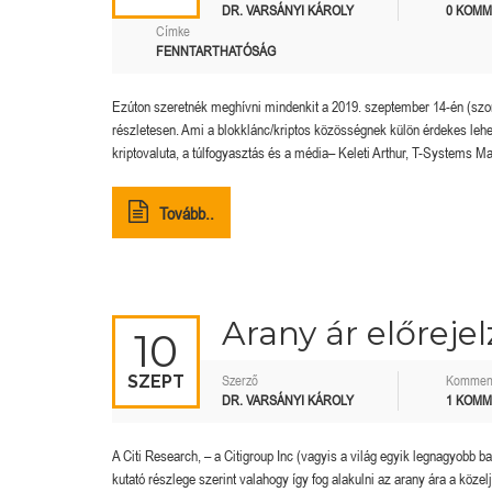
DR. VARSÁNYI KÁROLY
0 KOM
Címke
FENNTARTHATÓSÁG
Ezúton szeretnék meghívni mindenkit a 2019. szeptember 14-én (szom
részletesen. Ami a blokklánc/kriptos közösségnek külön érdekes leh
kriptovaluta, a túlfogyasztás és a média– Keleti Arthur, T-Systems
Tovább..
Arany ár előrejel
10
SZEPT
Szerző
Kommen
DR. VARSÁNYI KÁROLY
1 KOM
A Citi Research, – a Citigroup Inc (vagyis a világ egyik legnagyobb b
kutató részlege szerint valahogy így fog alakulni az arany ára a közel