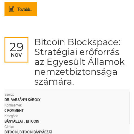
Tovább..
Bitcoin Blockspace:
29
Stratégiai erőforrás
NOV
az Egyesült Államok
nemzetbiztonsága
számára.
Szerző
DR. VARSÁNYI KÁROLY
Kommentek
0 KOMMENT
Kategória
BÁNYÁSZAT
,
BITCOIN
Címke
BITCOIN
,
BITCOIN BÁNYÁSZAT