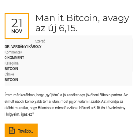
Man it Bitcoin, avagy
21
az új 6,15.
NOV
Szerző
DR. VARSÁNYI KÁROLY
Kommentek
0 KOMMENT
Kategória
BITCOIN
Címke
BITCOIN
Írtam már korábban, hogy „gyűjtöm” a jó zenéket egy jövőbeni Bitcoin partyra. Az
elmúlt napok komolyabb témái után, most jöjjön valami lazább. Azt mondja az
alábbi muzsika, hogy Bitcoinban értendő eztán a Nőknél a 6,15-ös követelmény.
Hölgyeim, igaz ez?
Tovább..