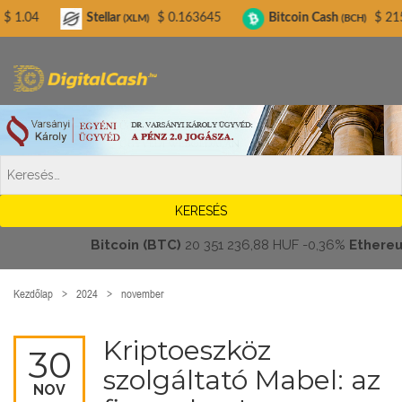
Digitalcash.hu
Stellar
$ 0.163645
Bitcoin Cash
$ 215.10
Li
(XLM)
(BCH)
Bitcoin (BTC)
20 351 236,88 HUF
-0,36%
Ethereum (ET
Kezdőlap
2024
november
Kriptoeszköz
30
szolgáltató Mabel: az
NOV