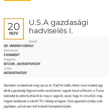
U.S.A gazdasági
20
hadviselés I.
NOV
Szerző
DR. VARSÁNYI KÁROLY
Kommentek
0 KOMMENT
Kategória
BITCOIN
,
MICROSTRATEGY
Címke
MICROSTRATEGY
Remélem mindenkinek meg van az ún. PayPal maffia. Akkor most mutatok egy
ábrát a gazdasági fegyverviselés eszközeivel, vegyük hozzá a Bitcoint, a Trump
kabinetet és adminisztrációt és meg is vagyunk, azzal, hogy mi mit erősít, meg
hogyan labdáznak a srácok? Ps: kétség ne legyen, Kína ugyanezt csinálja csak
pepitában, szóval nem kell krokodil könnyeket hullatni.