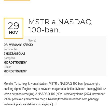
MSTR a NASDAQ
29
100-ban.
NOV
Szerző
DR. VARSÁNYI KÁROLY
Kommentek
2 HOZZÁSZÓLÁS
Kategória
MICROSTRATEGY
Címke
MICROSTRATEGY
Mond el Te is, hogy ki van a házban, MSTR a NASDAQ 100-ban! (poszt origin:
seeking alpha) Rögtön meg is követem magamat a fenti szóviccért, de nagyjából ez
lesz a helyzet (reméljük). A NASDAQ 100 (NDX) részvényeit ma (2024. november
29-én, pénteken ) határozzák meg a Nasdaq tőzsdén kereskedő nem pénzügyi
vállalatok piaci kapitalizációs rangsora […]