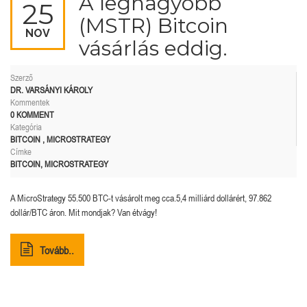
A legnagyobb
25
(MSTR) Bitcoin
NOV
vásárlás eddig.
Szerző
DR. VARSÁNYI KÁROLY
Kommentek
0 KOMMENT
Kategória
BITCOIN
,
MICROSTRATEGY
Címke
BITCOIN
,
MICROSTRATEGY
A MicroStrategy 55.500 BTC-t vásárolt meg cca.5,4 milliárd dollárért, 97.862
dollár/BTC áron. Mit mondjak? Van étvágy!
Tovább..