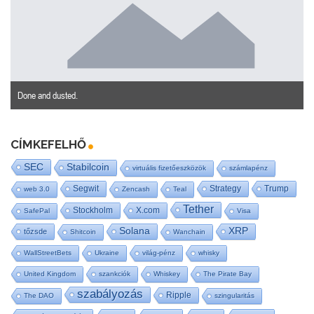
Done and dusted.
CÍMKEFELHŐ
SEC
Stabilcoin
virtuális fizetőeszközök
számlapénz
Segwit
Strategy
Trump
web 3.0
Zencash
Teal
Tether
Stockholm
X.com
SafePal
Visa
Solana
XRP
tőzsde
Shitcoin
Wanchain
WallStreetBets
Ukraine
világ-pénz
whisky
United Kingdom
szankciók
Whiskey
The Pirate Bay
szabályozás
Ripple
The DAO
szingularitás