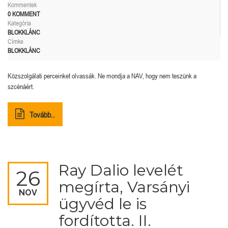
Kommentek
0 KOMMENT
Kategória
BLOKKLÁNC
Címke
BLOKKLÁNC
Közszolgálati perceinket olvassák. Ne mondja a NAV, hogy nem teszünk a
szcénáért.
Tovább..
Ray Dalio levelét
26
megírta, Varsányi
NOV
ügyvéd le is
fordította. II.