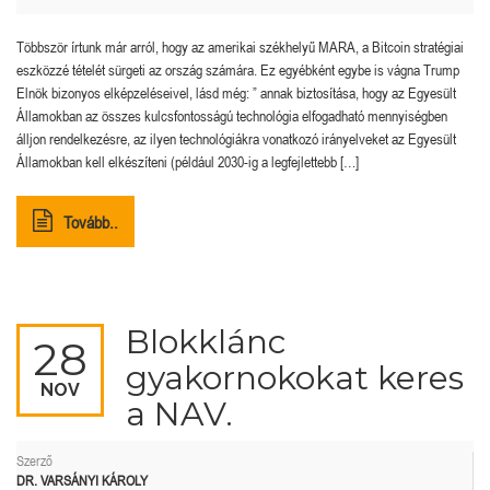
Többször írtunk már arról, hogy az amerikai székhelyű MARA, a Bitcoin stratégiai
eszközzé tételét sürgeti az ország számára. Ez egyébként egybe is vágna Trump
Elnök bizonyos elképzeléseivel, lásd még: ” annak biztosítása, hogy az Egyesült
Államokban az összes kulcsfontosságú technológia elfogadható mennyiségben
álljon rendelkezésre, az ilyen technológiákra vonatkozó irányelveket az Egyesült
Államokban kell elkészíteni (például 2030-ig a legfejlettebb […]
Tovább..
Blokklánc
28
gyakornokokat keres
NOV
a NAV.
Szerző
DR. VARSÁNYI KÁROLY