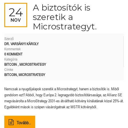
A biztosítók is
24
szeretik a
NOV
Microstrategyt.
Szerző
DR. VARSÁNYI KÁROLY
Kommentek
0 KOMMENT
Kategória
BITCOIN
,
MICROSTRATEGY
Címke
BITCOIN
,
MICROSTRATEGY
Nemcsak a nyugdíjalapok szeretik a Microstrategyt, hanem a biztosítók is. Miből
gondolom ezt? Abból, hogy Európa 2. legnagyobb biztosítótársasága, az Allianz SE
megvásárolta a MicroStrategy 2031-es átváltható kötvény kínálatának közel 25%-át.
Egyébként mások is szépen vásárolgatnak az MSTR kötvényből.
Tovább..