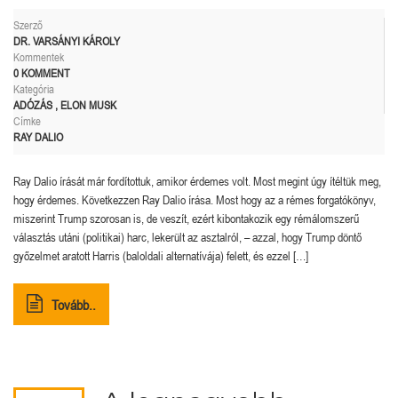
Szerző
DR. VARSÁNYI KÁROLY
Kommentek
0 KOMMENT
Kategória
ADÓZÁS
,
ELON MUSK
Címke
RAY DALIO
Ray Dalio írását már fordítottuk, amikor érdemes volt. Most megint úgy ítéltük meg,
hogy érdemes. Következzen Ray Dalio írása. Most hogy az a rémes forgatókönyv,
miszerint Trump szorosan is, de veszít, ezért kibontakozik egy rémálomszerű
választás utáni (politikai) harc, lekerült az asztalról, – azzal, hogy Trump döntő
győzelmet aratott Harris (baloldali alternatívája) felett, és ezzel […]
Tovább..