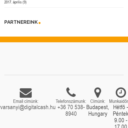
2017. április
(9)
PARTNEREINK
Email címünk:
Telefonszámunk:
Címünk:
Munkaidő
rvarsanyi@digitalcash.hu
+36 70 538-
Budapest,
Hétfő 
8940
Hungary
Pénte
9.00 -
17.00