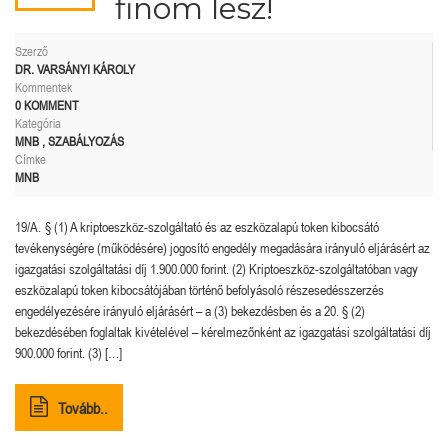
finom lesz!
Szerző
DR. VARSÁNYI KÁROLY
Kommentek
0 KOMMENT
Kategória
MNB
,
SZABÁLYOZÁS
Címke
MNB
19/A. § (1) A kriptoeszköz-szolgáltató és az eszközalapú token kibocsátó
tevékenységére (működésére) jogosító engedély megadására irányuló eljárásért az
igazgatási szolgáltatási díj 1.900.000 forint. (2) Kriptoeszköz-szolgáltatóban vagy
eszközalapú token kibocsátójában történő befolyásoló részesedésszerzés
engedélyezésére irányuló eljárásért – a (3) bekezdésben és a 20. § (2)
bekezdésében foglaltak kivételével – kérelmezőnként az igazgatási szolgáltatási díj
900.000 forint. (3) […]
Tovább..