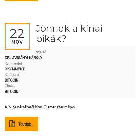
Jönnek a kínai
22
bikák?
NOV
Szerző
DR. VARSÁNYI KÁROLY
Kommentek
0 KOMMENT
Kategória
BITCOIN
Címke
BITCOIN
A jó ütemérzékéről híres Cramer szerint igen.
Tovább..