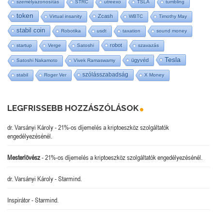
személyazonosítás
STRC
utreexo
TSLA
tumbling
token
Zcash
Virtual insanity
WBTC
Timothy May
stabil coin
Robotika
usdt
taxation
sound money
robot
startup
Verge
Satoshi
szavazás
Tesla
ügyvéd
Satoshi Nakamoto
Vivek Ramaswamy
szólásszabadság
stabil
Roger Ver
X Money
LEGFRISSEBB HOZZÁSZÓLÁSOK
dr. Varsányi Károly
-
21%-os díjemelés a kriptoeszköz szolgáltatók
engedélyezésénél.
Mesterlövész
-
21%-os díjemelés a kriptoeszköz szolgáltatók engedélyezésénél.
dr. Varsányi Károly
-
Starmind.
Inspirátor
-
Starmind.