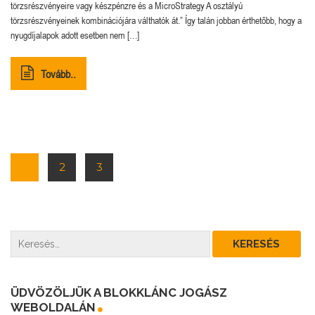
törzsrészvényeire vagy készpénzre és a MicroStrategy A osztályú
törzsrészvényeinek kombinációjára válthatók át.” Így talán jobban érthetőbb, hogy a
nyugdíjalapok adott esetben nem […]
Tovább..
1
2
3
ÜDVÖZÖLJÜK A BLOKKLÁNC JOGÁSZ
WEBOLDALÁN