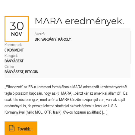
MARA eredmények.
30
NOV
Szerző
DR. VARSÁNYI KÁROLY
Kommentek
0 KOMMENT
Kategória
BÁNYÁSZAT
Címke
BÁNYÁSZAT
,
BITCOIN
„Elhangzott” az FB-n komment formájában a MARA adresszált kezdeményezését
taglaló posztom kapcsán, hogy az (ti: MARA) „pénzt kér az amerikai államtól”. Ez
csak fele részben igaz, mert azért a MARA köszöni szépen jól van, vannak saját
eredményei is, de persze lehetne stratégiai szövetségben is lenni az U.S.A.
Kormányával (hello MOL, OTP, tsaik). 0%-os hozamú átváltható […]
Tovább..