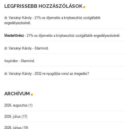
LEGFRISSEBB HOZZÁSZÓLÁSOK
dr. Varsányi Károly
-
21%-os díjemelés a kriptoeszköz szolgáltatók
engedélyezésénél.
Mesterlövész
-
21%-os díjemelés a kriptoeszköz szolgáltatók engedélyezésénél.
dr. Varsányi Károly
-
Starmind.
Inspirátor
-
Starmind.
dr. Varsányi Károly
-
2032-re nyugdíjba vonul az öregedés?
ARCHÍVUM
2026. augusztus
(1)
2026. július
(17)
2026. június
(19)