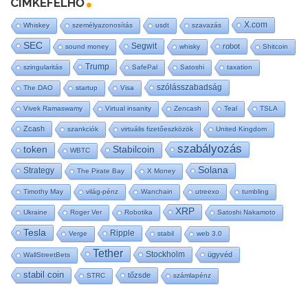
CÍMKEFELHŐ
X.com
Whiskey
személyazonosítás
usdt
szavazás
SEC
Segwit
robot
sound money
whisky
Shitcoin
Trump
szingularitás
SafePal
Satoshi
taxation
szólásszabadság
The DAO
startup
Visa
Vivek Ramaswamy
Virtual insanity
Zencash
Teal
TSLA
Zcash
szankciók
virtuális fizetőeszközök
United Kingdom
szabályozás
token
Stabilcoin
WBTC
Solana
Strategy
The Pirate Bay
X Money
Timothy May
világ-pénz
Wanchain
utreexo
tumbling
XRP
Ukraine
Roger Ver
Robotika
Satoshi Nakamoto
Tesla
Ripple
Verge
stabil
web 3.0
Tether
Stockholm
ügyvéd
WallStreetBets
stabil coin
tőzsde
STRC
számlapénz