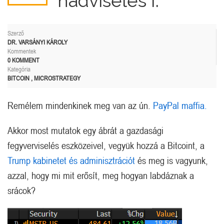
hadviselés I.
Szerző
DR. VARSÁNYI KÁROLY
Kommentek
0 KOMMENT
Kategória
BITCOIN
,
MICROSTRATEGY
Remélem mindenkinek meg van az ún.
PayPal maffia.
Akkor most mutatok egy ábrát a gazdasági
fegyverviselés eszközeivel, vegyük hozzá a Bitcoint, a
Trump kabinetet és adminisztrációt
és meg is vagyunk,
azzal, hogy mi mit erősít, meg hogyan labdáznak a
srácok?