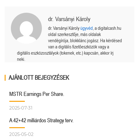
dr. Varsányi Károly
dr. Varsányi Károly
ügyvéd
, a digitalcash.hu
oldal szerkesztője, más oldalak
vendégírója, blokklánc jogász. Ha kérdésed
van a digitális fizetőeszközök vagy a
digitális eszközosztályok (tokenek, etc.) kapcsán, akkor írj
neki.
AJÁNLOTT BEJEGYZÉSEK
MSTR Earnings Per Share.
2025-07-31
A 42+42 milliárdos Strategy terv.
2025-05-02