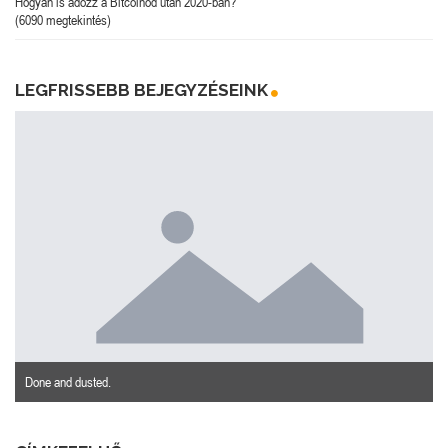
Hogyan is adózz a Bitcoinod után 2020-ban?
(6090 megtekintés)
LEGFRISSEBB BEJEGYZÉSEINK
Done and dusted.