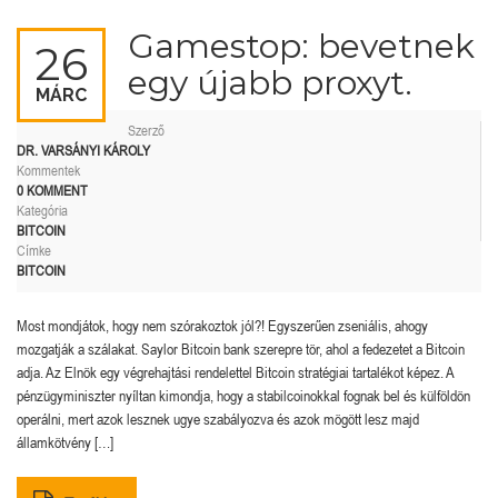
Gamestop: bevetnek
26
egy újabb proxyt.
MÁRC
Szerző
DR. VARSÁNYI KÁROLY
Kommentek
0 KOMMENT
Kategória
BITCOIN
Címke
BITCOIN
Most mondjátok, hogy nem szórakoztok jól?! Egyszerűen zseniális, ahogy
mozgatják a szálakat. Saylor Bitcoin bank szerepre tör, ahol a fedezetet a Bitcoin
adja. Az Elnök egy végrehajtási rendelettel Bitcoin stratégiai tartalékot képez. A
pénzügyminiszter nyíltan kimondja, hogy a stabilcoinokkal fognak bel és külföldön
operálni, mert azok lesznek ugye szabályozva és azok mögött lesz majd
államkötvény […]