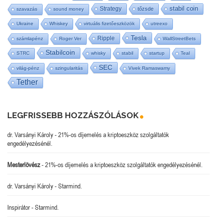
stabil coin
Strategy
tőzsde
szavazás
sound money
Ukraine
Whiskey
virtuális fizetőeszközök
utreexo
Tesla
Ripple
számlapénz
Roger Ver
WallStreetBets
Stabilcoin
STRC
whisky
stabil
startup
Teal
SEC
világ-pénz
szingularitás
Vivek Ramaswamy
Tether
LEGFRISSEBB HOZZÁSZÓLÁSOK
dr. Varsányi Károly
-
21%-os díjemelés a kriptoeszköz szolgáltatók
engedélyezésénél.
Mesterlövész
-
21%-os díjemelés a kriptoeszköz szolgáltatók engedélyezésénél.
dr. Varsányi Károly
-
Starmind.
Inspirátor
-
Starmind.