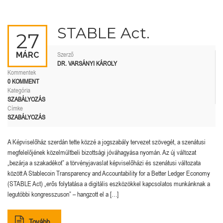
STABLE Act.
27
MÁRC
Szerző
DR. VARSÁNYI KÁROLY
Kommentek
0 KOMMENT
Kategória
SZABÁLYOZÁS
Címke
SZABÁLYOZÁS
A Képviselőház szerdán tette közzé a jogszabály tervezet szövegét, a szenátusi
megfelelőjének közelmúltbeli bizottsági jóváhagyása nyomán. Az új változat
„bezárja a szakadékot” a törvényjavaslat képviselőházi és szenátusi változata
között A Stablecoin Transparency and Accountability for a Better Ledger Economy
(STABLE Act) „erős folytatása a digitális eszközökkel kapcsolatos munkánknak a
legutóbbi kongresszuson” – hangzott el a […]
Tovább..