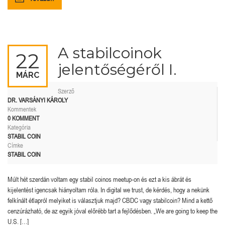
A stabilcoinok
22
jelentőségéről I.
MÁRC
Szerző
DR. VARSÁNYI KÁROLY
Kommentek
0 KOMMENT
Kategória
STABIL COIN
Címke
STABIL COIN
Múlt hét szerdán voltam egy stabil coinos meetup-on és ezt a kis ábrát és
kijelentést igencsak hiányoltam róla. In digital we trust, de kérdés, hogy a nekünk
felkínált étlapról melyiket is választjuk majd? CBDC vagy stabilcoin? Mind a kettő
cenzúrázható, de az egyik jóval előrébb tart a fejlődésben. „We are going to keep the
U.S. […]