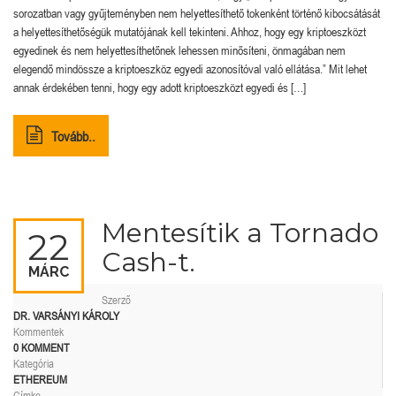
sorozatban vagy gyűjteményben nem helyettesíthető tokenként történő kibocsátását
a helyettesíthetőségük mutatójának kell tekinteni. Ahhoz, hogy egy kriptoeszközt
egyedinek és nem helyettesíthetőnek lehessen minősíteni, önmagában nem
elegendő mindössze a kriptoeszköz egyedi azonosítóval való ellátása.” Mit lehet
annak érdekében tenni, hogy egy adott kriptoeszközt egyedi és […]
Tovább..
Mentesítik a Tornado
22
Cash-t.
MÁRC
Szerző
DR. VARSÁNYI KÁROLY
Kommentek
0 KOMMENT
Kategória
ETHEREUM
Címke