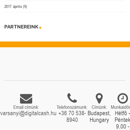
2017. április
(9)
PARTNEREINK
Email címünk:
Telefonszámunk:
Címünk:
Munkaidő
rvarsanyi@digitalcash.hu
+36 70 538-
Budapest,
Hétfő 
8940
Hungary
Pénte
9.00 -