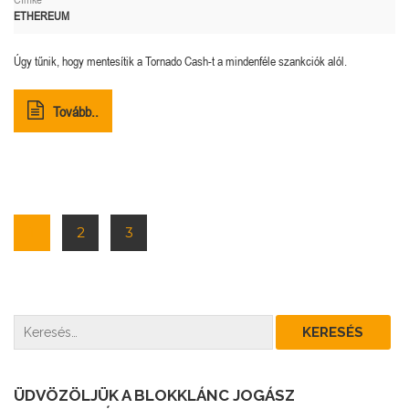
ETHEREUM
Úgy tűnik, hogy mentesítik a Tornado Cash-t a mindenféle szankciók alól.
Tovább..
1
2
3
ÜDVÖZÖLJÜK A BLOKKLÁNC JOGÁSZ