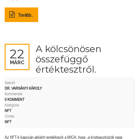
Tovább..
A kölcsönösen
22
összefüggő
MÁRC
értéktesztről.
Szerző
DR. VARSÁNYI KÁROLY
Kommentek
0 KOMMENT
Kategória
NFT
Címke
NFT
Az NFT-k kapcsán akként rendelkezik a MICA, hogy „a kriptoeszközök nagy