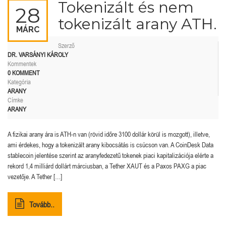
Tokenizált és nem
28
tokenizált arany ATH.
MÁRC
Szerző
DR. VARSÁNYI KÁROLY
Kommentek
0 KOMMENT
Kategória
ARANY
Címke
ARANY
A fizikai arany ára is ATH-n van (rövid időre 3100 dollár körül is mozgott), illetve,
ami érdekes, hogy a tokenizált arany kibocsátás is csúcson van. A CoinDesk Data
stablecoin jelentése szerint az aranyfedezetű tokenek piaci kapitalizációja elérte a
rekord 1,4 milliárd dollárt márciusban, a Tether XAUT és a Paxos PAXG a piac
vezetője. A Tether […]
Tovább..