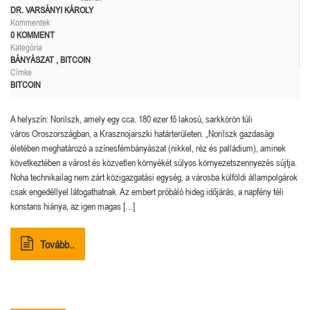
DR. VARSÁNYI KÁROLY
Kommentek
0 KOMMENT
Kategória
BÁNYÁSZAT
,
BITCOIN
Címke
BITCOIN
A helyszín: Norilszk, amely egy cca. 180 ezer fő lakosú, sarkkörön túli
város Oroszországban, a Krasznojarszki határterületen. „Norilszk gazdasági
életében meghatározó a színesfémbányászat (nikkel, réz és palládium), aminek
következtében a várost és közvetlen környékét súlyos környezetszennyezés sújtja.
Noha technikailag nem zárt közigazgatási egység, a városba külföldi állampolgárok
csak engedéllyel látogathatnak. Az embert próbáló hideg időjárás, a napfény téli
konstans hiánya, az igen magas […]
Tovább..