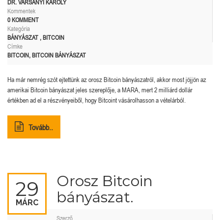
DR. VARSÁNYI KÁROLY
Kommentek
0 KOMMENT
Kategória
BÁNYÁSZAT
,
BITCOIN
Címke
BITCOIN
,
BITCOIN BÁNYÁSZAT
Ha már nemrég szót ejtettünk az orosz Bitcoin bányászatról, akkor most jöjjön az
amerikai Bitcoin bányászat jeles szereplője, a MARA, mert 2 milliárd dollár
értékben ad el a részvényeiből, hogy Bitcoint vásárolhasson a vételárból.
Tovább..
Orosz Bitcoin
29
bányászat.
MÁRC
Szerző