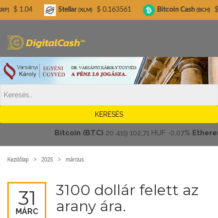
Digitalcash.hu
Stellar
$ 0.163561
Bitcoin Cash
$ 216.36
(XLM)
(BCH)
Bitcoin (BTC)
20 419 102,71 HUF
-0,07%
Ethereum (E
Kezdőlap
2025
március
3100 dollár felett az
31
arany ára.
MÁRC