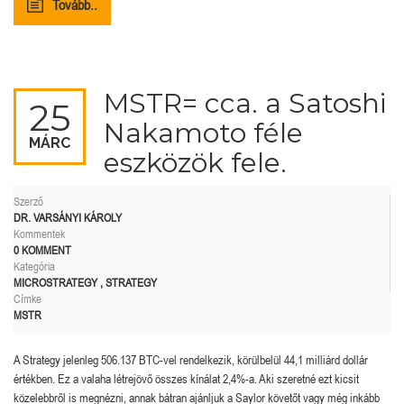
Tovább..
MSTR= cca. a Satoshi
25
Nakamoto féle
MÁRC
eszközök fele.
Szerző
DR. VARSÁNYI KÁROLY
Kommentek
0 KOMMENT
Kategória
MICROSTRATEGY
,
STRATEGY
Címke
MSTR
A Strategy jelenleg 506.137 BTC-vel rendelkezik, körülbelül 44,1 milliárd dollár
értékben. Ez a valaha létrejövő összes kínálat 2,4%-a. Aki szeretné ezt kicsit
közelebbről is megnézni, annak bátran ajánljuk a Saylor követőt vagy még inkább