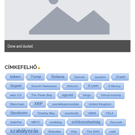
Done and dusted.
CÍMKEFELHŐ
token
Solana
Trump
Zcash
Satoshi
taxation
Segwit
X.com
Satoshi Nakamoto
Shitcoin
X Money
ügyvéd
web 3.0
The Pirate Bay
Verge
Virtual insanity
XRP
Wanchain
személyazonosítás
United Kingdom
Stockholm
robot
Timothy May
szankciók
TSLA
szólásszabadság
SafePal
WBTC
tumbling
Zencash
szabályozás
Robotika
Visa
The DAO
usdt