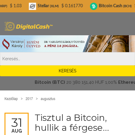
Digitalcash.hu
Stellar
$ 0.161770
Bitcoin Cash
$ 216.21
(XLM)
(BCH)
Bitcoin (BTC)
20 380 151,40 HUF
1,00%
Ethereum (E
Kezdőlap
2017
augusztus
Tisztul a Bitcoin,
31
hullik a férgese…
AUG