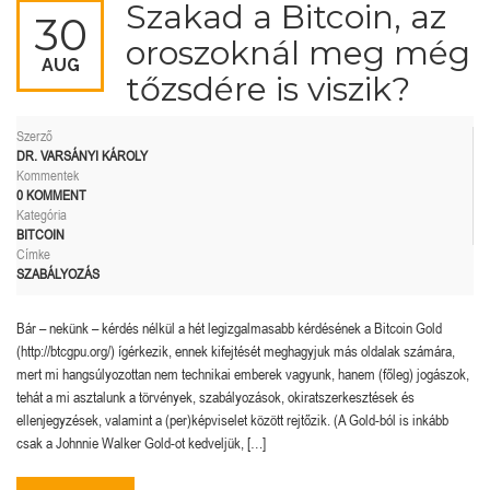
Szakad a Bitcoin, az
30
oroszoknál meg még
AUG
tőzsdére is viszik?
Szerző
DR. VARSÁNYI KÁROLY
Kommentek
0 KOMMENT
Kategória
BITCOIN
Címke
SZABÁLYOZÁS
Bár – nekünk – kérdés nélkül a hét legizgalmasabb kérdésének a Bitcoin Gold
(http://btcgpu.org/) ígérkezik, ennek kifejtését meghagyjuk más oldalak számára,
mert mi hangsúlyozottan nem technikai emberek vagyunk, hanem (főleg) jogászok,
tehát a mi asztalunk a törvények, szabályozások, okiratszerkesztések és
ellenjegyzések, valamint a (per)képviselet között rejtőzik. (A Gold-ból is inkább
csak a Johnnie Walker Gold-ot kedveljük, […]