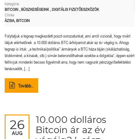
Kategória
BITCOIN
,
BÜSZKESÉGEINK
,
DIGITÁLIS FIZETŐESZKÖZÖK
Címke
ÁZSIA
,
BITCOIN
Folytatjuk a tegnap megkezdett poszt-sorozatunkat, ami arról vizionál, hogy miért
látjuk elérhetőnek a 10.000 dolláros BTC árfolyamot akár az év végéig is. Ahogy
tegnap is írtuk: „a technikai/politikai” ármányok a BTC háza táján (skálázhatóság,
blokkméret, a kínaiak, stb.) simán belerondíthatnak ezekbe a dolgokba”, éppen ezért
felhívjuk mindenki becses figyelmét arra, hogy nem vagyunk pénzügyi/befektetési
tanácsadók, […]
Tovább..
10.000 dolláros
26
Bitcoin ár az év
AUG