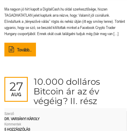
Ma nagyon jó hírt kapott a DigitalCash.hu oldal szerkesztősége, hiszen
TAGADHATATLAN jelet kaptunk arra nézve, hogy: Valamit jól csinálunk.
Elindultunk a „tényezővé válás” rögös és nehéz útján (itt egy smiley lenne). Történt
ugyanis, hogy se szó, se beszéd kitiltottak minket a Facebook Crypto Trader
Hungary csoportjából. Ennek okát csak találgatni tudjuk még (bár meg van […]
Tovább..
10.000 dolláros
27
Bitcoin ár az év
AUG
végéig? II. rész
Szerző
DR. VARSÁNYI KÁROLY
Kommentek
5 HOZZÁSZÓLÁS