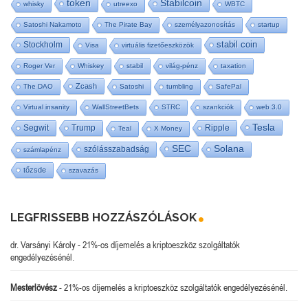
token
Stabilcoin
whisky
utreexo
WBTC
Satoshi Nakamoto
The Pirate Bay
személyazonosítás
startup
stabil coin
Stockholm
Visa
virtuális fizetőeszközök
Roger Ver
Whiskey
stabil
világ-pénz
taxation
Zcash
The DAO
Satoshi
tumbling
SafePal
Virtual insanity
WallStreetBets
STRC
szankciók
web 3.0
Tesla
Segwit
Trump
Ripple
Teal
X Money
SEC
Solana
szólásszabadság
számlapénz
tőzsde
szavazás
LEGFRISSEBB HOZZÁSZÓLÁSOK
dr. Varsányi Károly
-
21%-os díjemelés a kriptoeszköz szolgáltatók
engedélyezésénél.
Mesterlövész
-
21%-os díjemelés a kriptoeszköz szolgáltatók engedélyezésénél.