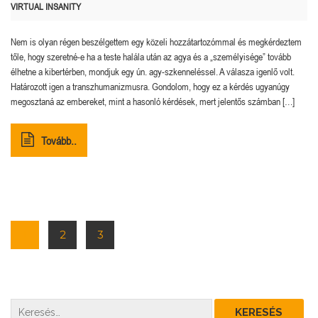
VIRTUAL INSANITY
Nem is olyan régen beszélgettem egy közeli hozzátartozómmal és megkérdeztem
tőle, hogy szeretné-e ha a teste halála után az agya és a „személyisége” tovább
élhetne a kibertérben, mondjuk egy ún. agy-szkenneléssel. A válasza igenlő volt.
Határozott igen a transzhumanizmusra. Gondolom, hogy ez a kérdés ugyanúgy
megosztaná az embereket, mint a hasonló kérdések, mert jelentős számban […]
Tovább..
1
2
3