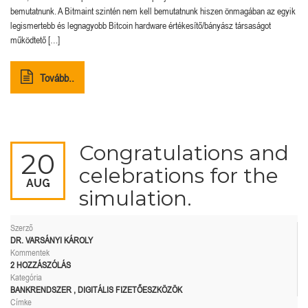
bemutatnunk. A Bitmaint szintén nem kell bemutatnunk hiszen önmagában az egyik
legismertebb és legnagyobb Bitcoin hardware értékesítő/bányász társaságot
működtető […]
Tovább..
Congratulations and
20
celebrations for the
AUG
simulation.
Szerző
DR. VARSÁNYI KÁROLY
Kommentek
2 HOZZÁSZÓLÁS
Kategória
BANKRENDSZER
,
DIGITÁLIS FIZETŐESZKÖZÖK
Címke