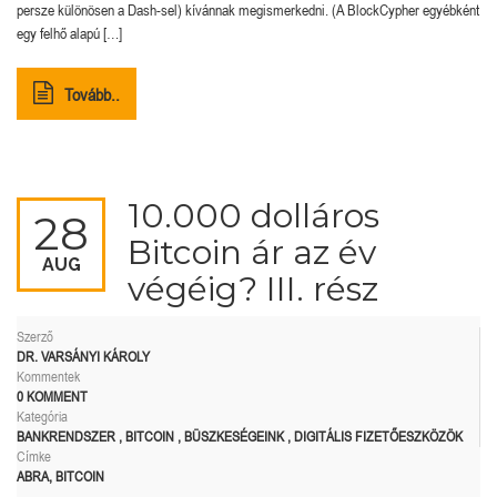
persze különösen a Dash-sel) kívánnak megismerkedni. (A BlockCypher egyébként
egy felhő alapú […]
Tovább..
10.000 dolláros
28
Bitcoin ár az év
AUG
végéig? III. rész
Szerző
DR. VARSÁNYI KÁROLY
Kommentek
0 KOMMENT
Kategória
BANKRENDSZER
,
BITCOIN
,
BÜSZKESÉGEINK
,
DIGITÁLIS FIZETŐESZKÖZÖK
Címke
ABRA
,
BITCOIN