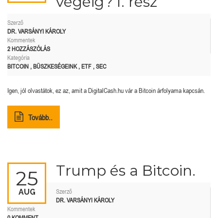
végéig? I. rész
Szerző
DR. VARSÁNYI KÁROLY
Kommentek
2 HOZZÁSZÓLÁS
Kategória
BITCOIN
,
BÜSZKESÉGEINK
,
ETF
,
SEC
Igen, jól olvastátok, ez az, amit a DigitalCash.hu vár a Bitcoin árfolyama kapcsán.
Tovább..
Trump és a Bitcoin.
25
AUG
Szerző
DR. VARSÁNYI KÁROLY
Kommentek
0 KOMMENT