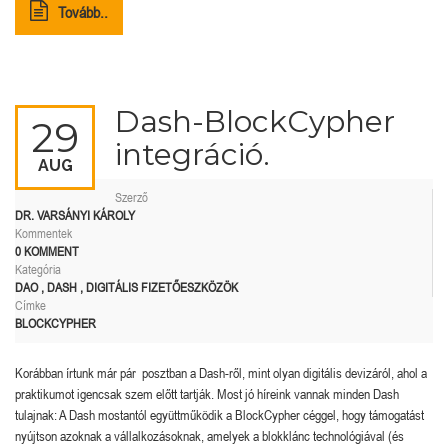
Tovább..
Dash-BlockCypher
29
integráció.
AUG
Szerző
DR. VARSÁNYI KÁROLY
Kommentek
0 KOMMENT
Kategória
DAO
,
DASH
,
DIGITÁLIS FIZETŐESZKÖZÖK
Címke
BLOCKCYPHER
Korábban írtunk már pár posztban a Dash-ről, mint olyan digitális devizáról, ahol a
praktikumot igencsak szem előtt tartják. Most jó híreink vannak minden Dash
tulajnak: A Dash mostantól együttműködik a BlockCypher céggel, hogy támogatást
nyújtson azoknak a vállalkozásoknak, amelyek a blokklánc technológiával (és