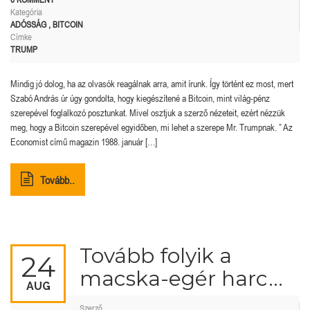
Kategória
ADÓSSÁG
,
BITCOIN
Címke
TRUMP
Mindig jó dolog, ha az olvasók reagálnak arra, amit írunk. Így történt ez most, mert
Szabó András úr úgy gondolta, hogy kiegészítené a Bitcoin, mint világ-pénz
szerepével foglalkozó posztunkat. Mivel osztjuk a szerző nézeteit, ezért nézzük
meg, hogy a Bitcoin szerepével egyidőben, mi lehet a szerepe Mr. Trumpnak. ” Az
Economist című magazin 1988. január […]
Tovább..
Tovább folyik a
24
macska-egér harc…
AUG
Szerző