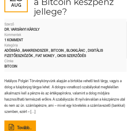
a Bitcoin készpénz
AUG
jellege?
Szerző
DR. VARSÁNYI KÁROLY
Kommentek
1 KOMMENT
Kategória
ADÓSSÁG
,
BANKRENDSZER
,
BITCOIN
,
BLOKKLÁNC
,
DIGITÁLIS
FIZETŐESZKÖZÖK
,
FIAT MONEY
,
OKOS SZERZŐDÉS
Címke
BITCOIN
Hatályos Polgári Törvénykönyvünk alapján a birtokba vehető testi tárgy, vagyis a
dolog a tulajdonjog tárgya lehet. A dologra vonatkozó szabályokat megfelelően
alkalmazni kell a pénzre és az értékpapírokra, valamint a dolog módjára
hasznosítható természeti erőkre. A szabályozás itt nyilvánvalóan a készpénzre utal
és nem az ún. számlapénzre, ami – mivel egy követelés a számlavezető (bankkal)
szemben, ezért – […]
Tovább..