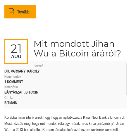
Tovább..
Mit mondott Jihan
21
Wu a Bitcoin áráról?
AUG
Szerző
DR. VARSÁNYI KÁROLY
Kommentek
1 KOMMENT
Kategória
BÁNYÁSZAT
,
BITCOIN
Címke
BITMAIN
Korábban már írtunk arról, hogy hogyan nyilatkozott a Kínai Népi Bank a Bitcoinról.
Most nézzük meg, hogy mit mondott róla egy másik híres kínai „intézmény”. Jihan
Wu-t, a 2013-ban alapított Bitmain társalapítóját azt hiszem senkinek sem kell