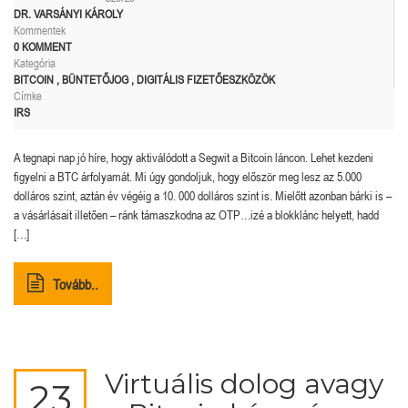
DR. VARSÁNYI KÁROLY
Kommentek
0 KOMMENT
Kategória
BITCOIN
,
BÜNTETŐJOG
,
DIGITÁLIS FIZETŐESZKÖZÖK
Címke
IRS
A tegnapi nap jó híre, hogy aktiválódott a Segwit a Bitcoin láncon. Lehet kezdeni
figyelni a BTC árfolyamát. Mi úgy gondoljuk, hogy először meg lesz az 5.000
dolláros szint, aztán év végéig a 10. 000 dolláros szint is. Mielőtt azonban bárki is –
a vásárlásait illetően – ránk támaszkodna az OTP…izé a blokklánc helyett, hadd
[…]
Tovább..
Virtuális dolog avagy
23