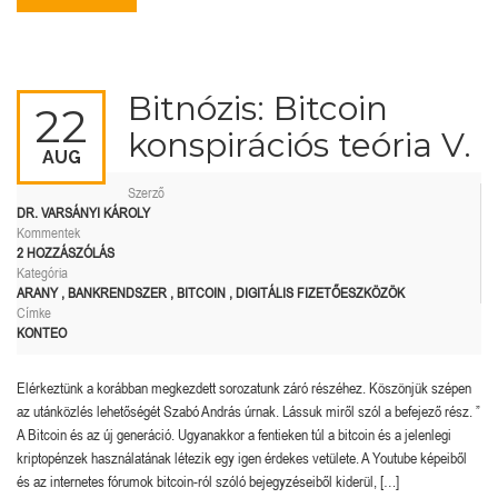
Bitnózis: Bitcoin
22
konspirációs teória V.
AUG
Szerző
DR. VARSÁNYI KÁROLY
Kommentek
2 HOZZÁSZÓLÁS
Kategória
ARANY
,
BANKRENDSZER
,
BITCOIN
,
DIGITÁLIS FIZETŐESZKÖZÖK
Címke
KONTEO
Elérkeztünk a korábban megkezdett sorozatunk záró részéhez. Köszönjük szépen
az utánközlés lehetőségét Szabó András úrnak. Lássuk miről szól a befejező rész. ”
A Bitcoin és az új generáció. Ugyanakkor a fentieken túl a bitcoin és a jelenlegi
kriptopénzek használatának létezik egy igen érdekes vetülete. A Youtube képeiből
és az internetes fórumok bitcoin-ról szóló bejegyzéseiből kiderül, […]