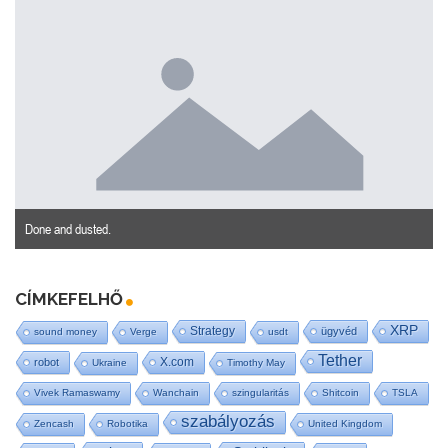
Done and dusted.
CÍMKEFELHŐ
XRP
Strategy
ügyvéd
sound money
Verge
usdt
Tether
X.com
robot
Ukraine
Timothy May
Vivek Ramaswamy
Wanchain
szingularitás
Shitcoin
TSLA
szabályozás
Zencash
Robotika
United Kingdom