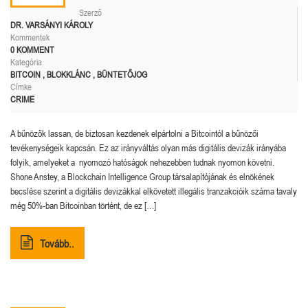
Szerző
DR. VARSÁNYI KÁROLY
Kommentek
0 KOMMENT
Kategória
BITCOIN
,
BLOKKLÁNC
,
BÜNTETŐJOG
Címke
CRIME
A bűnözők lassan, de biztosan kezdenek elpártolni a Bitcointól a bűnözői
tevékenységeik kapcsán. Ez az irányváltás olyan más digitális devizák irányába
folyik, amelyeket a nyomozó hatóságok nehezebben tudnak nyomon követni.
Shone Anstey, a Blockchain Intelligence Group társalapítójának és elnökének
becslése szerint a digitális devizákkal elkövetett illegális tranzakcióik száma tavaly
még 50%-ban Bitcoinban történt, de ez […]
Tovább..