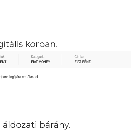
itális korban.
tek
Kategória
Címke
MENT
FIAT MONEY
FIAT PÉNZ
gbank logójára emlékeztet.
 áldozati bárány.