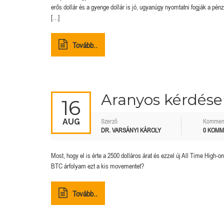
erős dollár és a gyenge dollár is jó, ugyanúgy nyomtatni fogják a pén
[…]
Tovább..
Aranyos kérdés
16
AUG
Szerző
Kommen
DR. VARSÁNYI KÁROLY
0 KOM
Most, hogy el is érte a 2500 dolláros árat és ezzel új All Time High-
BTC árfolyam ezt a kis movementet?
Tovább..