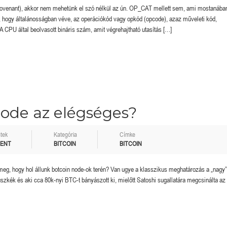
(covenant), akkor nem mehetünk el szó nélkül az ún. OP_CAT mellett sem, ami mostanába
 hogy általánosságban véve, az operációkód vagy opkód (opcode), azaz műveleti kód,
 A CPU által beolvasott bináris szám, amit végrehajtható utasítás […]
6,11%-nyi Bitcoin.
Done and dusted.
node az elégséges?
tek
Kategória
Címke
MENT
BITCOIN
BITCOIN
k meg, hogy hol állunk botcoin node-ok terén? Van ugye a klasszikus meghatározás a „nagy
zkék és aki cca 80k-nyi BTC-t bányászott ki, mielőtt Satoshi sugallatára megcsinálta az 