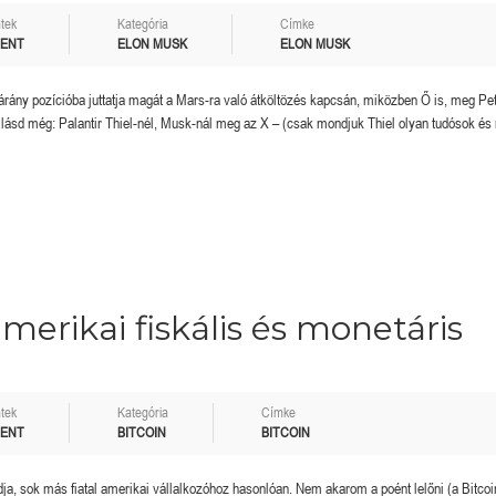
tek
Kategória
Címke
MENT
ELON MUSK
ELON MUSK
bárány pozícióba juttatja magát a Mars-ra való átköltözés kapcsán, miközben Ő is, meg Pet
t – lásd még: Palantir Thiel-nél, Musk-nál meg az X – (csak mondjuk Thiel olyan tudósok és 
merikai fiskális és monetáris
tek
Kategória
Címke
MENT
BITCOIN
BITCOIN
a, sok más fiatal amerikai vállalkozóhoz hasonlóan. Nem akarom a poént lelőni (a Bitco