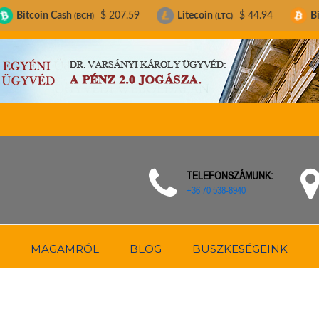
sh
$ 207.59
Litecoin
$ 44.94
Bitcoin
$ 
(BCH)
(LTC)
(BTC)
TELEFONSZÁMUNK:
+36 70 538-8940
MAGAMRÓL
BLOG
BÜSZKESÉGEINK