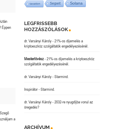
Solana
Segwit
taxation
Aztán
LEGFRISSEBB
n? Éppen
HOZZÁSZÓLÁSOK
dr. Varsányi Károly
-
21%-os díjemelés a
kriptoeszköz szolgáltatók engedélyezésénél.
Mesterlövész
-
21%-os díjemelés a kriptoeszköz
szolgáltatók engedélyezésénél.
dr. Varsányi Károly
-
Starmind.
Inspirátor
-
Starmind.
dr. Varsányi Károly
-
2032-re nyugdíjba vonul az
öregedés?
m Szegő
asználjam a
ARCHÍVUM