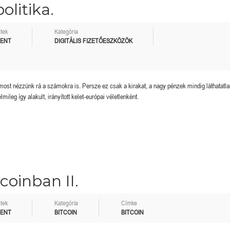
olitika.
tek
Kategória
MENT
DIGITÁLIS FIZETŐESZKÖZÖK
n, most nézzünk rá a számokra is. Persze ez csak a kirakat, a nagy pénzek mindig láthatatla
ileg így alakult, irányított kelet-európai véletlenként.
coinban II.
tek
Kategória
Címke
MENT
BITCOIN
BITCOIN