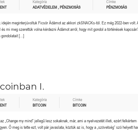
tek
Kategória
Címke
MENT
ADATVÉDELEM
,
PÉNZMOSÁS
PÉNZMOSÁS
 idején meginterjúvoltuk Ficsór Ádámot az akkori zkSNACKs-tól. Ez még 2022-ben volt. 
 és mi meg szerettük volna kérdezni Ádámot arról, hogy mit gondol a történések kapcsá
 gondolatait […]
coinban I.
tek
Kategória
Címke
MENT
BITCOIN
BITCOIN
az „Change my mind” jellegű lesz sokaknak, már, ami a nyelvezetét illeti, ezért felkérte
gyen. Ő meg is tette ezt, volt pár javaslata, köztük az is, hogy a „szövetség” szó helyett h