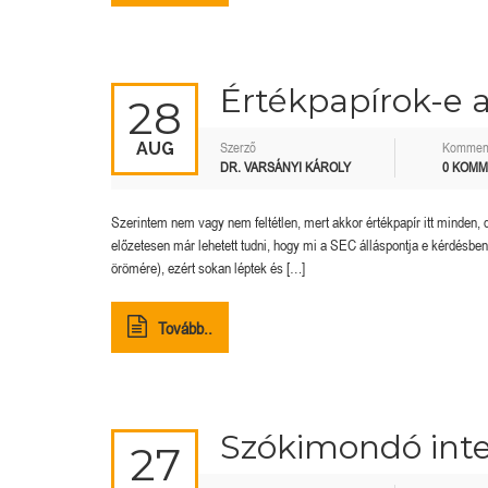
Értékpapírok-e 
28
AUG
Szerző
Kommen
DR. VARSÁNYI KÁROLY
0 KOM
Szerintem nem vagy nem feltétlen, mert akkor értékpapír itt minden, 
előzetesen már lehetett tudni, hogy mi a SEC álláspontja e kérdésb
örömére), ezért sokan léptek és […]
Tovább..
Szókimondó inte
27