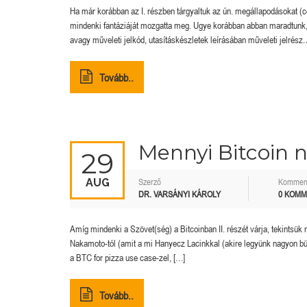
Ha már korábban az I. részben tárgyaltuk az ún. megállapodásokat 
mindenki fantáziáját mozgatta meg. Ugye korábban abban maradtunk,
avagy műveleti jelkód, utasításkészletek leírásában műveleti jelrész.
Tovább..
Mennyi Bitcoin 
29
AUG
Szerző
Kommen
DR. VARSÁNYI KÁROLY
0 KOM
Amíg mindenki a Szövet(ség) a Bitcoinban II. részét várja, tekintsü
Nakamoto-tól (amit a mi Hanyecz Lacinkkal (akire legyünk nagyon büs
a BTC for pizza use case-zel, […]
Tovább..