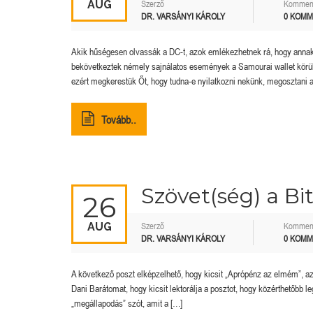
AUG
Szerző
Kommen
DR. VARSÁNYI KÁROLY
0 KOM
Akik hűségesen olvassák a DC-t, azok emlékezhetnek rá, hogy annak
bekövetkeztek némely sajnálatos események a Samourai wallet körül
ezért megkerestük Őt, hogy tudna-e nyilatkozni nekünk, megosztani a
Tovább..
Szövet(ség) a Bit
26
AUG
Szerző
Kommen
DR. VARSÁNYI KÁROLY
0 KOM
A következő poszt elképzelhető, hogy kicsit „Aprópénz az elmém”, az
Dani Barátomat, hogy kicsit lektorálja a posztot, hogy közérthetőbb le
„megállapodás” szót, amit a […]