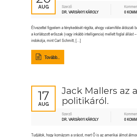
AUG
Szerző
Kommen
DR. VARSÁNYI KÁROLY
0 KOM
Élvezettel figyelem a ténykedését régóta, ahogy valamiféle áldozati 
a korlátozott erőszak (vagy inkább intelligencia) mellett foglal állás
indokolja, mint Carl Schmitt, […]
Tovább..
Jack Mallers az a
17
politikáról.
AUG
Szerző
Kommen
DR. VARSÁNYI KÁROLY
0 KOM
Tudjátok, hogy komázom a srácot, mert Ő is az amerikai álmot álmodj