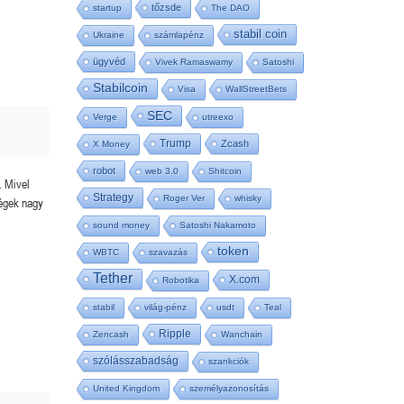
tőzsde
startup
The DAO
stabil coin
Ukraine
számlapénz
ügyvéd
Vivek Ramaswamy
Satoshi
Stabilcoin
Visa
WallStreetBets
SEC
Verge
utreexo
Trump
Zcash
X Money
robot
web 3.0
Shitcoin
. Mivel
Strategy
Roger Ver
whisky
cégek nagy
sound money
Satoshi Nakamoto
token
WBTC
szavazás
Tether
X.com
Robotika
stabil
világ-pénz
usdt
Teal
Ripple
Zencash
Wanchain
szólásszabadság
szankciók
United Kingdom
személyazonosítás