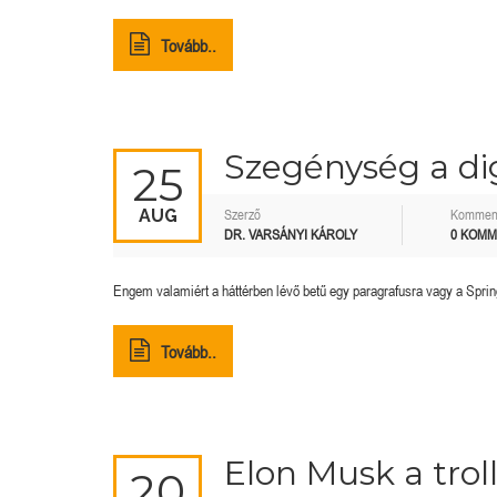
Tovább..
Szegénység a dig
25
AUG
Szerző
Kommen
DR. VARSÁNYI KÁROLY
0 KOM
Engem valamiért a háttérben lévő betű egy paragrafusra vagy a Sprin
Tovább..
Elon Musk a troll
20