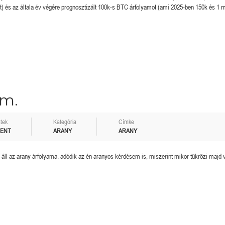
zt) és az általa év végére prognosztizált 100k-s BTC árfolyamot (ami 2025-ben 150k és 1 m
em.
tek
Kategória
Címke
MENT
ARANY
ARANY
on áll az arany árfolyama, adódik az én aranyos kérdésem is, miszerint mikor tükrözi majd 