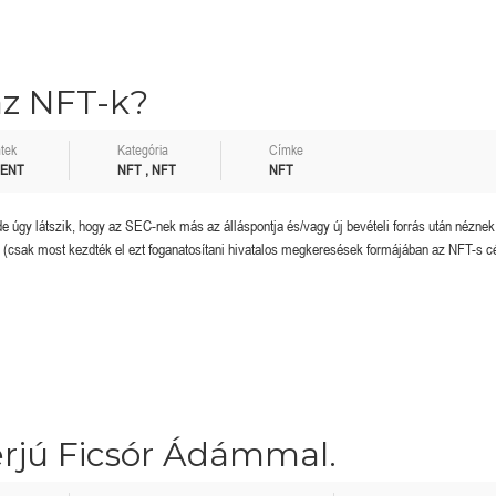
az NFT-k?
tek
Kategória
Címke
MENT
NFT
,
NFT
NFT
de úgy látszik, hogy az SEC-nek más az álláspontja és/vagy új bevételi forrás után néznek
en (csak most kezdték el ezt foganatosítani hivatalos megkeresések formájában az NFT-s 
rjú Ficsór Ádámmal.