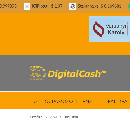
XRP
$ 1.07
Stellar
$ 0.169681
Bitcoin Ca
(XRP)
(XLM)
A PROGRAMOZOTT PÉNZ
REAL DEAL
Kezdőlap
2024
augusztus