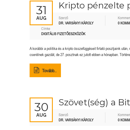
Kripto pénzelte p
31
AUG
Szerző
Kommen
DR. VARSÁNYI KÁROLY
0 KOM
Címke
DIGITÁLIS FIZETŐESZKÖZÖK
A korábbi a politika és a kripto összefüggéseit firtató posztjaink utá
cserélnek gazdát, de 27. posztnak ez jutott ebben a hónapban. Történelm
Tovább..
Szövet(ség) a Bit
30
AUG
Szerző
Kommen
DR. VARSÁNYI KÁROLY
0 KOM