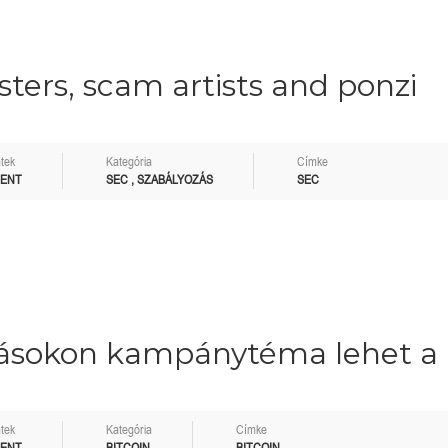
sters, scam artists and ponzi
tek
Kategória
Címke
MENT
SEC
,
SZABÁLYOZÁS
SEC
tásokon kampánytéma lehet a
tek
Kategória
Címke
MENT
BITCOIN
BITCOIN