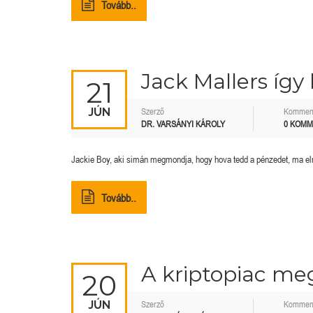
Tovább..
Jack Mallers így 
21
JÚN
Szerző
Kommen
DR. VARSÁNYI KÁROLY
0 KOM
Jackie Boy, aki simán megmondja, hogy hova tedd a pénzedet, ma elm
Tovább..
A kriptopiac meg
20
JÚN
Szerző
Kommen