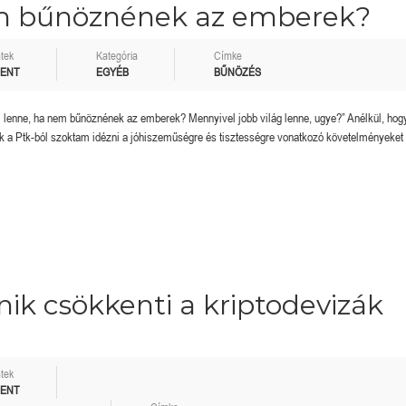
em bűnöznének az emberek?
tek
Kategória
Címke
MENT
EGYÉB
BŰNÖZÉS
i lenne, ha nem bűnöznének az emberek? Mennyivel jobb világ lenne, ugye?” Anélkül, hog
 a Ptk-ból szoktam idézni a jóhiszeműségre és tisztességre vonatkozó követelményeket 
nik csökkenti a kriptodevizák
tek
MENT