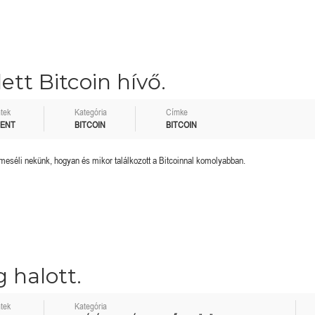
lett Bitcoin hívő.
tek
Kategória
Címke
MENT
BITCOIN
BITCOIN
eséli nekünk, hogyan és mikor találkozott a Bitcoinnal komolyabban.
 halott.
tek
Kategória