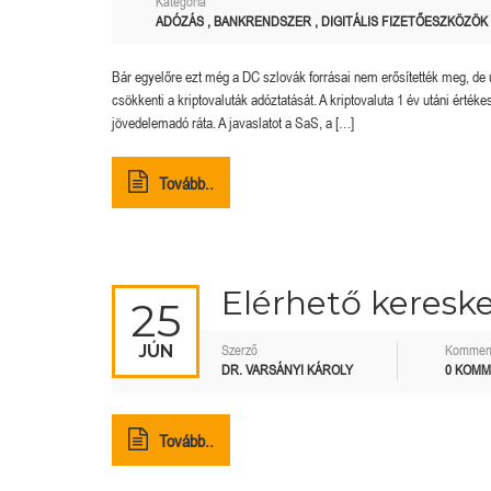
Kategória
ADÓZÁS
,
BANKRENDSZER
,
DIGITÁLIS FIZETŐESZKÖZÖK
Bár egyelőre ezt még a DC szlovák forrásai nem erősítették meg, de 
csökkenti a kriptovaluták adóztatását. A kriptovaluta 1 év utáni ért
jövedelemadó ráta. A javaslatot a SaS, a […]
Tovább..
Elérhető keresk
25
JÚN
Szerző
Kommen
DR. VARSÁNYI KÁROLY
0 KOM
Tovább..