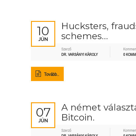
Hucksters, fraud
10
schemes…
JÚN
Szerző
Kommen
DR. VARSÁNYI KÁROLY
0 KOM
Tovább..
A német válasz
07
Bitcoin.
JÚN
Szerző
Kommen
DR. VARSÁNYI KÁROLY
0 KOM