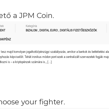
ető a JPM Coin.
tek
Kategória
MENT
BIZALOM
,
DIGITAL EURO
,
DIGITÁLIS FIZETŐESZKÖZÖK
BANKPÉNZ
 lesz majd komolyan jogalkotói/pénzügyi szabályozás, amikor a bankok és befektetési al
hozás képviselőit. Tehát ironikus módon pont ezek a centralizált szervezetek fogják maj
atkozni is – a kriptopénzek számára is.„ […]
oose your fighter.