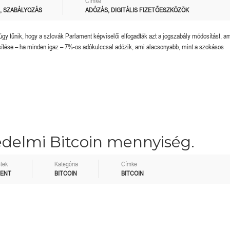
Címke
,
SZABÁLYOZÁS
ADÓZÁS
,
DIGITÁLIS FIZETŐESZKÖZÖK
úgy tűnik, hogy a szlovák Parlament képviselői elfogadták azt a jogszabály módosítást, a
ékesítése – ha minden igaz – 7%-os adókulccsal adózik, ami alacsonyabb, mint a szokásos
Megérkezett a kazah Bitcoin tartalék?
Orosz kriptós fejlemények.
edelmi Bitcoin mennyiség.
tek
Kategória
Címke
MENT
BITCOIN
BITCOIN