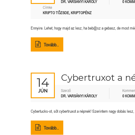
DR. VARSÁNYI KÁROLY
0 KOM
Címke
KRIPTO TŐZSDE
,
KRIPTOPÉNZ
Ennyire. Lehet, hogy majd az lesz, ha beb@sz a gebasz, de most még
Tovább..
Cybertruxot a n
14
JÚN
Szerző
Kommen
DR. VARSÁNYI KÁROLY
0 KOM
Cybertucks-ot, sőt cybertruxot a népnek! Szerintem nagy dobás lesz,
Tovább..