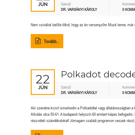
JÚN
Szerző
Kommen
DR. VARSÁNYI KÁROLY
0 KOM
Nem csinálok belőle titkot, hogy az én versenyzőm Musk lenne, már c
Tovább..
Polkadot decode
22
JÚN
Szerző
Kommen
DR. VARSÁNYI KÁROLY
0 KOM
Aki szeretne kicsit ismerkedni a Polkadottal vagy általánosságban a k
Alkotás utca 55-61. A budapesti helyszín 60 embert képes befogadni,
részvételi szándékotokat! Jómagam családi programon veszek részt,