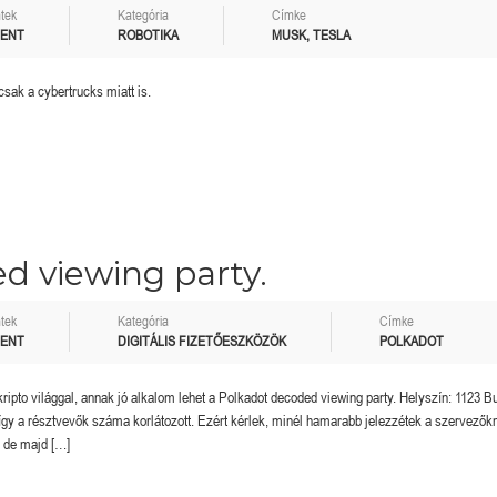
tek
Kategória
Címke
MENT
ROBOTIKA
MUSK
,
TESLA
sak a cybertrucks miatt is.
d viewing party.
tek
Kategória
Címke
MENT
DIGITÁLIS FIZETŐESZKÖZÖK
POLKADOT
ripto világgal, annak jó alkalom lehet a Polkadot decoded viewing party. Helyszín: 1123 B
 így a résztvevők száma korlátozott. Ezért kérlek, minél hamarabb jelezzétek a szervezők
 de majd […]