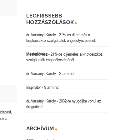
LEGFRISSEBB
HOZZÁSZÓLÁSOK
dr. Varsányi Károly
-
21%-os díjemelés a
kriptoeszköz szolgáltatók engedélyezésénél.
Mesterlövész
-
21%-os díjemelés a kriptoeszköz
szolgáltatók engedélyezésénél.
dr. Varsányi Károly
-
Starmind.
Inspirátor
-
Starmind.
dr. Varsányi Károly
-
2032-re nyugdíjba vonul az
öregedés?
udapest,
nek a
ARCHÍVUM