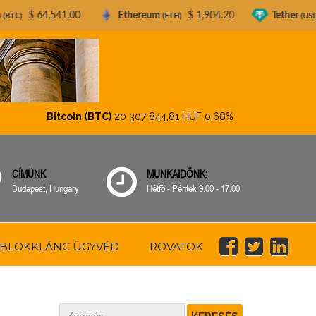
1.00
Ethereum
$ 1,904.20
Tether
$ 0.99902
(ETH)
(USDT)
Bitcoin (BTC)
20 307 844,81 HUF
0,68%
Ethereum (E
CÍMÜNK
MUNKAIDŐNK:
Budapest, Hungary
Hétfő - Péntek 9.00 - 17.00
BLOKKLÁNC ÜGYVÉD
ROVATOK