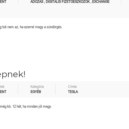
MENT
ADÓZÁS
,
DIGITÁLIS FIZETŐESZKÖZÖK
,
EXCHANGE
 tuti nem az, ha ezerrel megy a sündörgés.
épnek!
tek
Kategória
Címke
MENT
EGYÉB
TESLA
 még kb. 12 hét, ha minden jól megy.