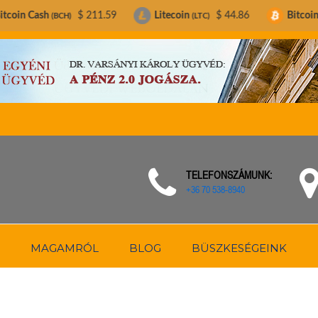
$ 211.59
Litecoin
$ 44.86
Bitcoin
$ 64,54
H)
(LTC)
(BTC)
TELEFONSZÁMUNK:
+36 70 538-8940
MAGAMRÓL
BLOG
BÜSZKESÉGEINK