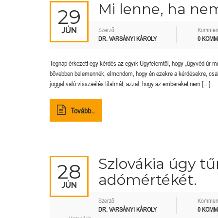
Mi lenne, ha n
29
JÚN
Szerző
Kommen
DR. VARSÁNYI KÁROLY
0 KOM
Tegnap érkezett egy kérdés az egyik Ügyfelemtől, hogy „ügyvéd úr m
bővebben belemennék, elmondom, hogy én ezekre a kérdésekre, csak
joggal való visszaélés tilalmát, azzal, hogy az embereket nem […]
Tovább..
Szlovákia úgy tű
28
adómértékét.
JÚN
Szerző
Kommen
DR. VARSÁNYI KÁROLY
0 KOM