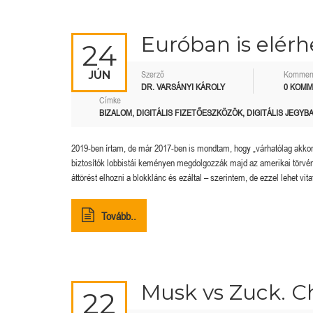
Euróban is elérh
24
JÚN
Szerző
Kommen
DR. VARSÁNYI KÁROLY
0 KOM
Címke
BIZALOM
,
DIGITÁLIS FIZETŐESZKÖZÖK
,
DIGITÁLIS JEGY
2019-ben írtam, de már 2017-ben is mondtam, hogy „várhatólag akkor
biztosítók lobbistái keményen megdolgozzák majd az amerikai törvény
áttörést elhozni a blokklánc és ezáltal – szerintem, de ezzel lehet vit
Tovább..
Musk vs Zuck. Ch
22