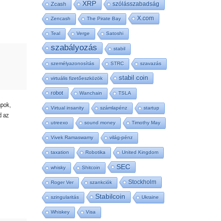
XRP
szólásszabadság
Zcash
X.com
Zencash
The Pirate Bay
Teal
Verge
Satoshi
szabályozás
stabil
személyazonosítás
STRC
szavazás
stabil coin
virtuális fizetőeszközök
robot
Wanchain
TSLA
apok,
Virtual insanity
számlapénz
startup
d az
utreexo
sound money
Timothy May
Vivek Ramaswamy
világ-pénz
taxation
Robotika
United Kingdom
SEC
whisky
Shitcoin
Stockholm
Roger Ver
szankciók
Stabilcoin
szingularitás
Ukraine
Whiskey
Visa