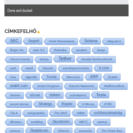
Done and dusted.
CÍMKEFELHŐ
SEC
Solana
Segwit
Vivek Ramaswamy
világ-pénz
Roger Ver
web 3.0
Robotika
taxation
Verge
Tether
Virtual insanity
whisky
virtuális fizetőeszközök
X.com
usdt
stabil
Satoshi
személyazonosítás
XRP
Trump
ügyvéd
Zcash
Visa
Wanchain
stabil coin
United Kingdom
Satoshi Nakamoto
WallStreetBets
Tesla
token
tőzsde
Ukraine
számlapénz
Strategy
Ripple
sound money
X Money
STRC
szólásszabadság
robot
TSLA
szingularitás
The DAO
Stockholm
Whiskey
tumbling
WBTC
startup
Stabilcoin
utreexo
Shitcoin
szavazás
The Pirate Bay