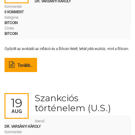
DR. VARSÁNYI KÁROLY
Kommentek
0 KOMMENT
Kategória
BITCOIN
Címke
BITCOIN
Győzött az avokádó az infláció és a Bitcoin felett, tehát jobb eszköz, mint a Bitcoin.
Tovább..
Szankciós
19
történelem (U.S.)
AUG
Szerző
DR. VARSÁNYI KÁROLY
Kommentek