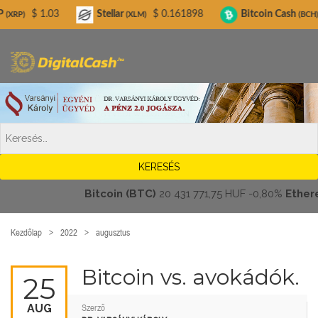
Digitalcash.hu
3
Stellar
$ 0.161898
Bitcoin Cash
$ 215.70
(XLM)
(BCH)
Bitcoin (BTC)
20 431 771,75 HUF
-0,80%
Ethereum 
Kezdőlap
2022
augusztus
Bitcoin vs. avokádók.
25
AUG
Szerző