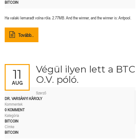
BITCOIN
Ha valaki lemaradt volna róla. 2.77MB. And the winner, and the winner is: Antpool.
Tovább..
Végül ilyen lett a BTC
11
O.V. póló.
AUG
Szerző
DR. VARSÁNYI KÁROLY
Kommentek
0 KOMMENT
Kategória
BITCOIN
Címke
BITCOIN