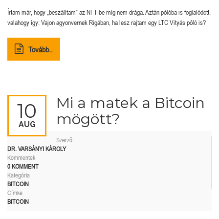
Írtam már, hogy „beszálltam” az NFT-be míg nem drága. Aztán pólóba is foglalódott,
valahogy így: Vajon agyonvernek Rigában, ha lesz rajtam egy LTC Vityás póló is?
Tovább..
Mi a matek a Bitcoin
10
mögött?
AUG
Szerző
DR. VARSÁNYI KÁROLY
Kommentek
0 KOMMENT
Kategória
BITCOIN
Címke
BITCOIN