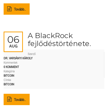
Tovább..
A BlackRock
06
fejlődéstörténete.
AUG
Szerző
DR. VARSÁNYI KÁROLY
Kommentek
0 KOMMENT
Kategória
BITCOIN
Címke
BITCOIN
Tovább..