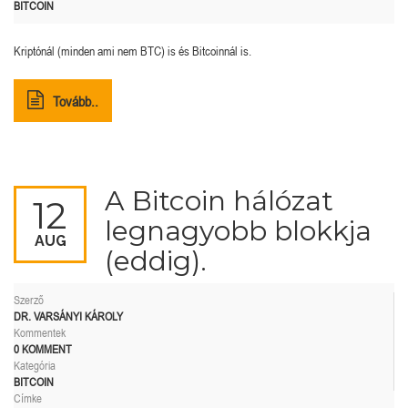
BITCOIN
Kriptónál (minden ami nem BTC) is és Bitcoinnál is.
Tovább..
A Bitcoin hálózat
12
legnagyobb blokkja
AUG
(eddig).
Szerző
DR. VARSÁNYI KÁROLY
Kommentek
0 KOMMENT
Kategória
BITCOIN
Címke