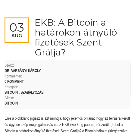
EKB: A Bitcoin a
03
határokon átnyúló
AUG
fizetések Szent
Grálja?
Szerző
DR. VARSÁNYI KÁROLY
Kommentek
0 KOMMENT
Kategória
BITCOIN
,
SZABÁLYOZÁS
Címke
BITCOIN
Erre a blokklánc jogász is azt mondja, hogy jelentős pillanat, hogy ez leírásra került
és egyben szép megfogalmazás is az EKB (working papers) részéről. „Lehet a
Bitcoin a határokon átnyúló fizetések Szent Grálja? A Bitcoin hálózat (kiegészülve