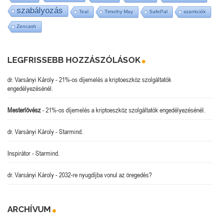
szabályozás
Teal
Timothy May
SafePal
szankciók
Zencash
LEGFRISSEBB HOZZÁSZÓLÁSOK
dr. Varsányi Károly
-
21%-os díjemelés a kriptoeszköz szolgáltatók
engedélyezésénél.
Mesterlövész
-
21%-os díjemelés a kriptoeszköz szolgáltatók engedélyezésénél.
dr. Varsányi Károly
-
Starmind.
Inspirátor
-
Starmind.
dr. Varsányi Károly
-
2032-re nyugdíjba vonul az öregedés?
ARCHÍVUM