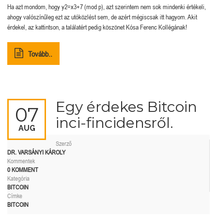
Ha azt mondom, hogy y2=x3+7 (mod p), azt szerintem nem sok mindenki értékeli,
ahogy valószínűleg ezt az utóközlést sem, de azért mégiscsak itt hagyom. Akit
érdekel, az kattintson, a találatért pedig köszönet Kósa Ferenc Kollégának!
Tovább..
Egy érdekes Bitcoin
07
inci-fincidensről.
AUG
Szerző
DR. VARSÁNYI KÁROLY
Kommentek
0 KOMMENT
Kategória
BITCOIN
Címke
BITCOIN