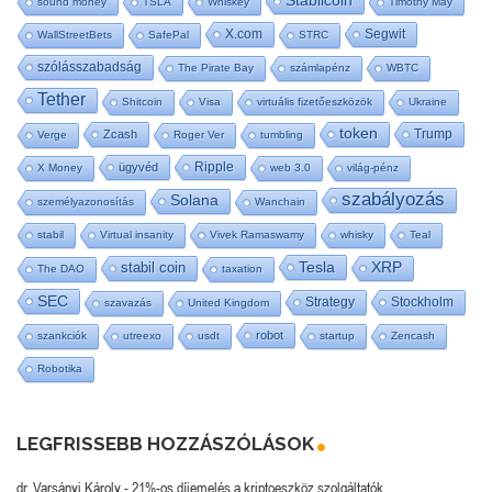
Stabilcoin
sound money
TSLA
Whiskey
Timothy May
X.com
Segwit
WallStreetBets
SafePal
STRC
szólásszabadság
The Pirate Bay
számlapénz
WBTC
Tether
Shitcoin
Visa
virtuális fizetőeszközök
Ukraine
token
Trump
Zcash
Verge
Roger Ver
tumbling
Ripple
ügyvéd
X Money
web 3.0
világ-pénz
szabályozás
Solana
személyazonosítás
Wanchain
stabil
Virtual insanity
Vivek Ramaswamy
whisky
Teal
Tesla
stabil coin
XRP
The DAO
taxation
SEC
Strategy
Stockholm
szavazás
United Kingdom
robot
szankciók
utreexo
usdt
startup
Zencash
Robotika
LEGFRISSEBB HOZZÁSZÓLÁSOK
dr. Varsányi Károly
-
21%-os díjemelés a kriptoeszköz szolgáltatók