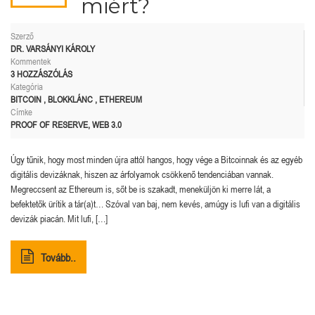
miért?
Szerző
DR. VARSÁNYI KÁROLY
Kommentek
3 HOZZÁSZÓLÁS
Kategória
BITCOIN
,
BLOKKLÁNC
,
ETHEREUM
Címke
PROOF OF RESERVE
,
WEB 3.0
Úgy tűnik, hogy most minden újra attól hangos, hogy vége a Bitcoinnak és az egyéb
digitális devizáknak, hiszen az árfolyamok csökkenő tendenciában vannak.
Megreccsent az Ethereum is, sőt be is szakadt, meneküljön ki merre lát, a
befektetők ürítik a tár(a)t… Szóval van baj, nem kevés, amúgy is lufi van a digitális
devizák piacán. Mit lufi, […]
Tovább..