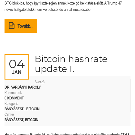
BTC blokkba, hogy így tisztelegjen annak közelgő beiktatása előtt. A Trump 47
névre hallgató blokk nem volt olcsó, de annál mutatósabb:
Tovább..
Bitcoin hashrate
04
update I.
JAN
Szerző
DR. VARSÁNYI KÁROLY
Kommentek
0 KOMMENT
Kategória
BÁNYÁSZAT
,
BITCOIN
Címke
BÁNYÁSZAT
,
BITCOIN
Ha már tegnap a Bitcoin 16. születésnapján szóba hoztuk a globális hashrate ATH-t,