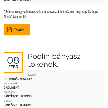
A Microstrategy után evezzünk el a bányászat felé, nézzük meg, hogy ők, hogy
állnak? Spoiler: jól.
Tovább..
Poolin bányász
08
tokenek.
FEBR
Szerző
DR. VARSÁNYI KÁROLY
Kommentek
0 KOMMENT
Kategória
BÁNYÁSZAT
,
BITCOIN
Címke
BÁNYÁSZAT
,
BITCOIN