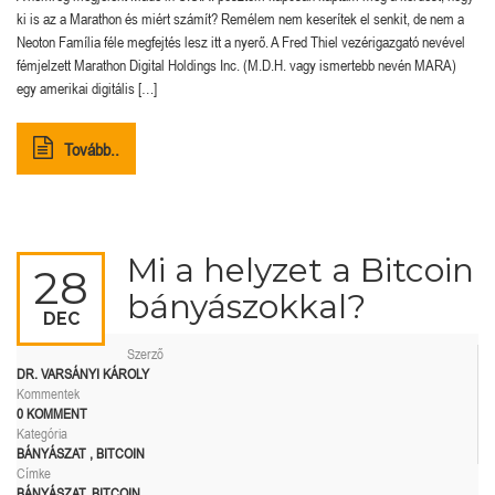
ki is az a Marathon és miért számít? Remélem nem keserítek el senkit, de nem a
Neoton Família féle megfejtés lesz itt a nyerő. A Fred Thiel vezérigazgató nevével
fémjelzett Marathon Digital Holdings Inc. (M.D.H. vagy ismertebb nevén MARA)
egy amerikai digitális […]
Tovább..
Mi a helyzet a Bitcoin
28
bányászokkal?
DEC
Szerző
DR. VARSÁNYI KÁROLY
Kommentek
0 KOMMENT
Kategória
BÁNYÁSZAT
,
BITCOIN
Címke
BÁNYÁSZAT
,
BITCOIN