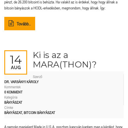
pénzt, de 26.200 bitcoint is behúzta. Ha valakit az is érdekel, hogy hogy állnak a
bitcoin bányászok a HODL-erkedésben, megmondom, hogy állnak. Így:
Tovább..
Ki is az a
14
MARA(THON)?
AUG
Szerző
DR. VARSÁNYI KÁROLY
Kommentek
0 KOMMENT
Kategória
BÁNYÁSZAT
Címke
BÁNYÁSZAT
,
BITCOIN BÁNYÁSZAT
A nemrég megjelent Made in U.S.A. posztom kapcsán kaptam meg a kérdést, hogy