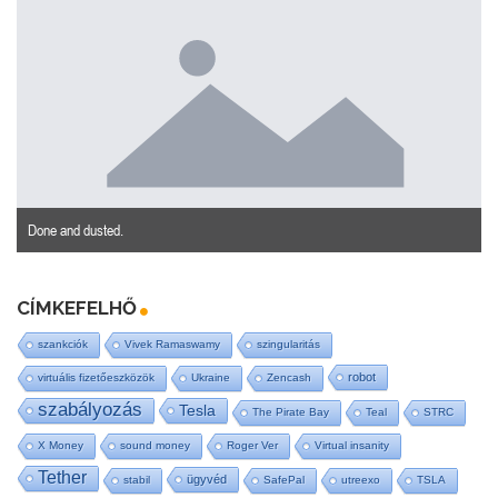
Done and dusted.
CÍMKEFELHŐ
szankciók
Vivek Ramaswamy
szingularitás
robot
virtuális fizetőeszközök
Ukraine
Zencash
szabályozás
Tesla
The Pirate Bay
Teal
STRC
X Money
sound money
Roger Ver
Virtual insanity
Tether
ügyvéd
stabil
SafePal
utreexo
TSLA