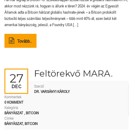
akkor most nézzünk rá, hogyan is állunk e téren? 2024. év végén az Egyesült
Államok adta a Bitcoin hálózat globális hashrate-jének – a Bitcoin protokollt
biztosító teljes számítási teljesítménynek – több mint 40%-át, ezen belül két
amerikai bányászcég, jelesül, a Foundry USA […]
Tovább..
Feltörekvő MARA.
27
DEC
Szerző
DR. VARSÁNYI KÁROLY
Kommentek
0 KOMMENT
Kategória
BÁNYÁSZAT
,
BITCOIN
Címke
BÁNYÁSZAT
,
BITCOIN