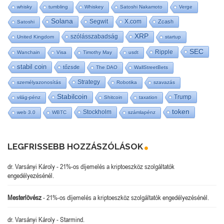
whisky
tumbling
Whiskey
Satoshi Nakamoto
Verge
Solana
Segwit
X.com
Zcash
Satoshi
XRP
szólásszabadság
United Kingdom
startup
SEC
Ripple
Wanchain
Visa
Timothy May
usdt
stabil coin
tőzsde
The DAO
WallStreetBets
Strategy
személyazonosítás
Robotika
szavazás
Stabilcoin
Trump
világ-pénz
Shitcoin
taxation
token
Stockholm
web 3.0
WBTC
számlapénz
LEGFRISSEBB HOZZÁSZÓLÁSOK
dr. Varsányi Károly
-
21%-os díjemelés a kriptoeszköz szolgáltatók
engedélyezésénél.
Mesterlövész
-
21%-os díjemelés a kriptoeszköz szolgáltatók engedélyezésénél.
dr. Varsányi Károly
-
Starmind.