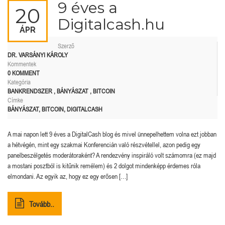
9 éves a
20
Digitalcash.hu
ÁPR
Szerző
DR. VARSÁNYI KÁROLY
Kommentek
0 KOMMENT
Kategória
BANKRENDSZER
,
BÁNYÁSZAT
,
BITCOIN
Címke
BÁNYÁSZAT
,
BITCOIN
,
DIGITALCASH
A mai napon lett 9 éves a DigitalCash blog és mivel ünnepelhettem volna ezt jobban
a hétvégén, mint egy szakmai Konferencián való részvétellel, azon pedig egy
panelbeszélgetés moderátoraként? A rendezvény inspiráló volt számomra (ez majd
a mostani posztból is kitűnik remélem) és 2 dolgot mindenképp érdemes róla
elmondani. Az egyik az, hogy ez egy erősen […]
Tovább..