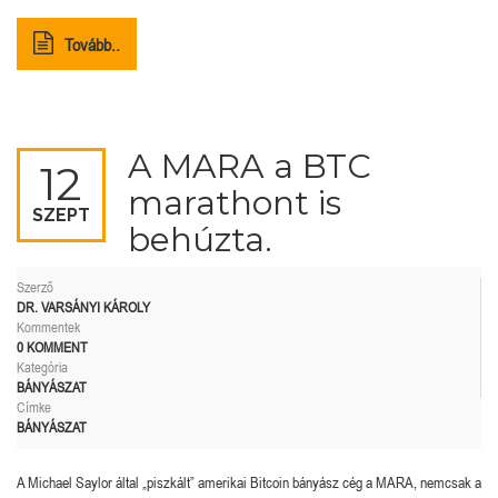
Tovább..
A MARA a BTC
12
marathont is
SZEPT
behúzta.
Szerző
DR. VARSÁNYI KÁROLY
Kommentek
0 KOMMENT
Kategória
BÁNYÁSZAT
Címke
BÁNYÁSZAT
A Michael Saylor által „piszkált” amerikai Bitcoin bányász cég a MARA, nemcsak a