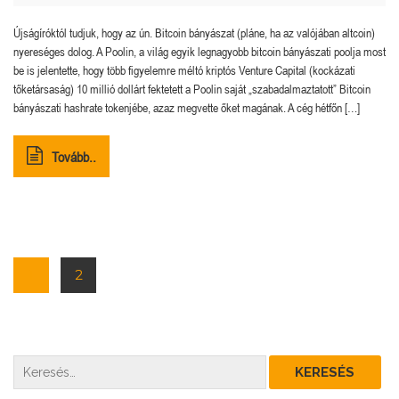
Újságíróktól tudjuk, hogy az ún. Bitcoin bányászat (pláne, ha az valójában altcoin)
nyereséges dolog. A Poolin, a világ egyik legnagyobb bitcoin bányászati ​​poolja most
be is jelentette, hogy több figyelemre méltó kriptós Venture Capital (kockázati
tőketársaság) 10 millió dollárt fektetett a Poolin saját „szabadalmaztatott” Bitcoin
bányászati hashrate tokenjébe, azaz megvette őket magának. A cég hétfőn […]
Tovább..
1
2