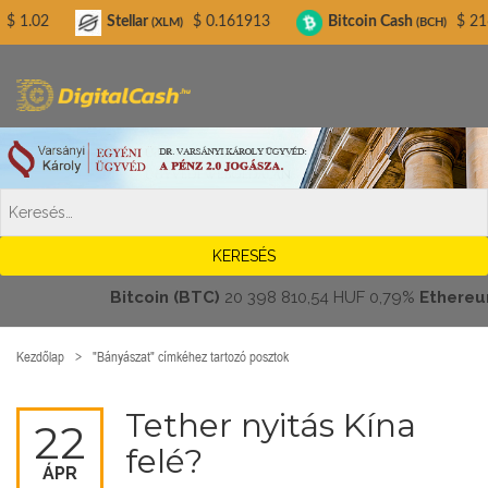
Digitalcash.hu
Stellar
$ 0.161913
Bitcoin Cash
$ 216.44
L
(XLM)
(BCH)
Bitcoin (BTC)
20 398 810,54 HUF
0,79%
Ethereum (ET
Kezdőlap
"Bányászat" címkéhez tartozó posztok
Tether nyitás Kína
22
felé?
ÁPR