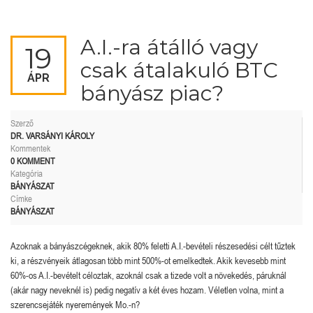
A.I.-ra átálló vagy
19
csak átalakuló BTC
ÁPR
bányász piac?
Szerző
DR. VARSÁNYI KÁROLY
Kommentek
0 KOMMENT
Kategória
BÁNYÁSZAT
Címke
BÁNYÁSZAT
Azoknak a bányászcégeknek, akik 80% feletti A.I.-bevételi részesedési célt tűztek
ki, a részvényeik átlagosan több mint 500%-ot emelkedtek. Akik kevesebb mint
60%-os A.I.-bevételt céloztak, azoknál csak a tizede volt a növekedés, páruknál
(akár nagy neveknél is) pedig negatív a két éves hozam. Véletlen volna, mint a
szerencsejáték nyeremények Mo.-n?