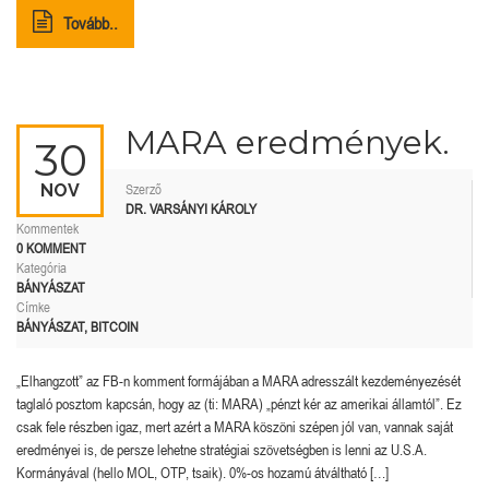
Tovább..
MARA eredmények.
30
NOV
Szerző
DR. VARSÁNYI KÁROLY
Kommentek
0 KOMMENT
Kategória
BÁNYÁSZAT
Címke
BÁNYÁSZAT
,
BITCOIN
„Elhangzott” az FB-n komment formájában a MARA adresszált kezdeményezését
taglaló posztom kapcsán, hogy az (ti: MARA) „pénzt kér az amerikai államtól”. Ez
csak fele részben igaz, mert azért a MARA köszöni szépen jól van, vannak saját
eredményei is, de persze lehetne stratégiai szövetségben is lenni az U.S.A.
Kormányával (hello MOL, OTP, tsaik). 0%-os hozamú átváltható […]