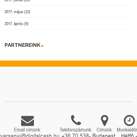
2017. május
(23)
2017. április
(9)
PARTNEREINK
Email címünk:
Telefonszámunk:
Címünk:
Munkaidő
rvarsanyi@digitalcash.hu
+36 70 538-
Budapest,
Hétfő 