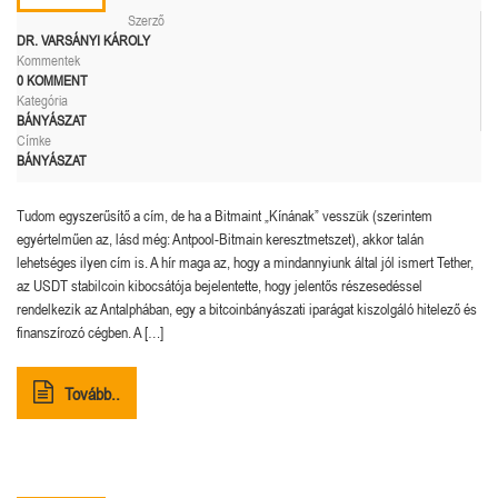
Szerző
DR. VARSÁNYI KÁROLY
Kommentek
0 KOMMENT
Kategória
BÁNYÁSZAT
Címke
BÁNYÁSZAT
Tudom egyszerűsítő a cím, de ha a Bitmaint „Kínának” vesszük (szerintem
egyértelműen az, lásd még: Antpool-Bitmain keresztmetszet), akkor talán
lehetséges ilyen cím is. A hír maga az, hogy a mindannyiunk által jól ismert Tether,
az USDT stabilcoin kibocsátója bejelentette, hogy jelentős részesedéssel
rendelkezik az Antalphában, egy a bitcoinbányászati ​​iparágat kiszolgáló hitelező és
finanszírozó cégben. A […]
Tovább..