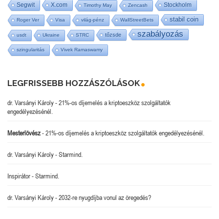
Segwit
X.com
Stockholm
Timothy May
Zencash
stabil coin
Roger Ver
Visa
világ-pénz
WallStreetBets
szabályozás
tőzsde
usdt
Ukraine
STRC
szingularitás
Vivek Ramaswamy
LEGFRISSEBB HOZZÁSZÓLÁSOK
dr. Varsányi Károly
-
21%-os díjemelés a kriptoeszköz szolgáltatók
engedélyezésénél.
Mesterlövész
-
21%-os díjemelés a kriptoeszköz szolgáltatók engedélyezésénél.
dr. Varsányi Károly
-
Starmind.
Inspirátor
-
Starmind.
dr. Varsányi Károly
-
2032-re nyugdíjba vonul az öregedés?