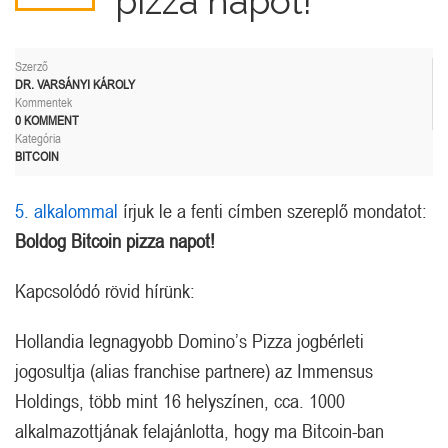
pizza napot!
Szerző
DR. VARSÁNYI KÁROLY
Kommentek
0 KOMMENT
Kategória
BITCOIN
5. alkalommal
írjuk le a fenti címben szereplő mondatot:
Boldog Bitcoin pizza napot!
Kapcsolódó rövid hírünk:
Hollandia legnagyobb Domino’s Pizza jogbérleti
jogosultja (alias franchise partnere) az Immensus
Holdings, több mint 16 helyszínen, cca. 1000
alkalmazottjának felajánlotta, hogy ma Bitcoin-ban