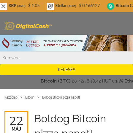
Digitalcash.hu
$ 1.05
Stellar
$ 0.166127
Bitcoin Cash
$
RP)
(XLM)
(BCH)
Bitcoin (BTC)
20 425 898,42 HUF
0,15%
Ethereu
Kezdőlap
Bitcoin
Boldog Bitcoin pizza napot!
Boldog Bitcoin
22
MÁJ