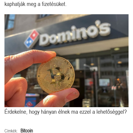
kaphatják meg a fizetésüket.
Érdekelne, hogy hányan élnek ma ezzel a lehetőséggel?
Bitcoin
Címkék: