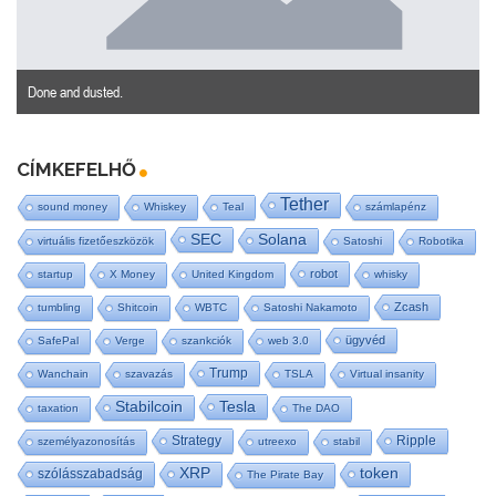
Done and dusted.
CÍMKEFELHŐ
Tether
sound money
Whiskey
Teal
számlapénz
SEC
Solana
virtuális fizetőeszközök
Satoshi
Robotika
robot
startup
X Money
United Kingdom
whisky
Zcash
tumbling
Shitcoin
WBTC
Satoshi Nakamoto
ügyvéd
SafePal
Verge
szankciók
web 3.0
Trump
Wanchain
szavazás
TSLA
Virtual insanity
Tesla
Stabilcoin
taxation
The DAO
Strategy
Ripple
személyazonosítás
utreexo
stabil
XRP
token
szólásszabadság
The Pirate Bay