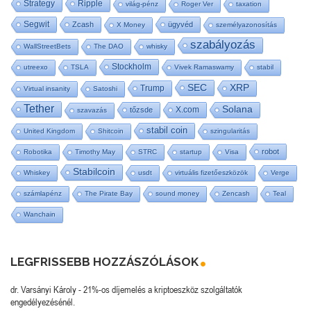
Strategy
Ripple
világ-pénz
Roger Ver
taxation
Segwit
Zcash
ügyvéd
X Money
személyazonosítás
szabályozás
WallStreetBets
The DAO
whisky
Stockholm
utreexo
TSLA
Vivek Ramaswamy
stabil
SEC
XRP
Trump
Virtual insanity
Satoshi
Tether
Solana
X.com
tőzsde
szavazás
stabil coin
United Kingdom
Shitcoin
szingularitás
robot
Robotika
Timothy May
STRC
startup
Visa
Stabilcoin
Whiskey
usdt
virtuális fizetőeszközök
Verge
számlapénz
The Pirate Bay
sound money
Zencash
Teal
Wanchain
LEGFRISSEBB HOZZÁSZÓLÁSOK
dr. Varsányi Károly
-
21%-os díjemelés a kriptoeszköz szolgáltatók
engedélyezésénél.