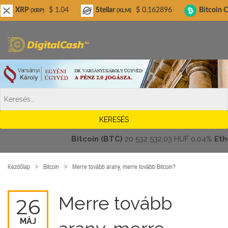
Digitalcash.hu
$ 1.04
Stellar
$ 0.162896
Bitcoin Cash
(XRP)
(XLM)
(BCH)
Bitcoin (BTC)
20 532 532,03 HUF
0,04%
Ethere
Kezdőlap
Bitcoin
Merre tovább arany, merre tovább Bitcoin?
Merre tovább
26
MÁJ