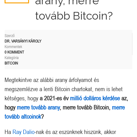
arany, merre
tovább Bitcoin?
Szerző
DR. VARSÁNYI KÁROLY
Kommentek
0 KOMMENT
Kategória
BITCOIN
Megtekintve az alábbi arany árfolyamot és
megszemlézve a lenti Bitcoin chartokat, nem is lehet
kétséges, hogy
a 2021-es év
millió dolláros kérdése
az,
hogy
merre tovább arany
, merre tovább Bitcoin,
merre
tovább altcoinok
?
Ha
Ray Dalio
-nak és az eszünknek hiszünk, akkor