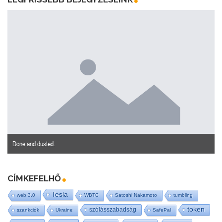
Done and dusted.
CÍMKEFELHŐ
Tesla
web 3.0
WBTC
Satoshi Nakamoto
tumbling
token
szólásszabadság
szankciók
Ukraine
SafePal