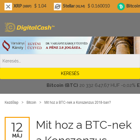
Digitalcash.hu
RP
$ 1.04
Stellar
$ 0.160010
Bitcoin Cash
(XRP)
(XLM)
(BCH
Bitcoin (BTC)
20 332 647,67 HUF
-0,02%
Ethe
Kezdőlap
Bitcoin
Mit hoz a BTC-nek a Konszenzus 2018-ban?
Mit hoz a BTC-nek
12
MÁJ