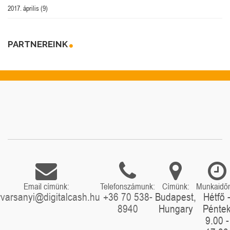
2017. április
(9)
PARTNEREINK
Email címünk:
Telefonszámunk:
Címünk:
Munkaidő
rvarsanyi@digitalcash.hu
+36 70 538-
Budapest,
Hétfő 
8940
Hungary
Pénte
9.00 -