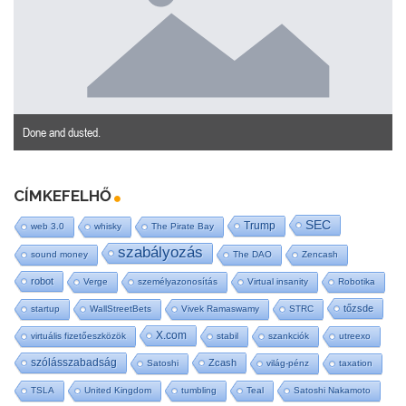
Done and dusted.
CÍMKEFELHŐ
SEC
Trump
web 3.0
whisky
The Pirate Bay
szabályozás
sound money
The DAO
Zencash
robot
Verge
személyazonosítás
Virtual insanity
Robotika
tőzsde
startup
WallStreetBets
Vivek Ramaswamy
STRC
X.com
virtuális fizetőeszközök
stabil
szankciók
utreexo
szólásszabadság
Zcash
Satoshi
világ-pénz
taxation
TSLA
United Kingdom
tumbling
Teal
Satoshi Nakamoto