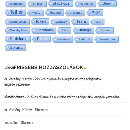
stabil coin
Segwit
Wanchain
Shitcoin
Roger Ver
Tether
XRP
ügyvéd
WBTC
X Money
Tesla
token
szingularitás
Whiskey
usdt
Stockholm
Strategy
Timothy May
Visa
Ukraine
Stabilcoin
Ripple
szavazás
SafePal
számlapénz
Solana
LEGFRISSEBB HOZZÁSZÓLÁSOK
dr. Varsányi Károly
-
21%-os díjemelés a kriptoeszköz szolgáltatók
engedélyezésénél.
Mesterlövész
-
21%-os díjemelés a kriptoeszköz szolgáltatók engedélyezésénél.
dr. Varsányi Károly
-
Starmind.
Inspirátor
-
Starmind.