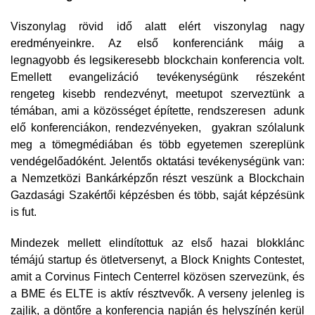
Viszonylag rövid idő alatt elért viszonylag nagy
eredményeinkre. Az első konferenciánk máig a
legnagyobb és legsikeresebb blockchain konferencia volt.
Emellett evangelizáció tevékenységünk részeként
rengeteg kisebb rendezvényt, meetupot szerveztünk a
témában, ami a közösséget építette, rendszeresen adunk
elő konferenciákon, rendezvényeken, gyakran szólalunk
meg a tömegmédiában és több egyetemen szereplünk
vendégelőadóként. Jelentős oktatási tevékenységünk van:
a Nemzetközi Bankárképzőn részt veszünk a Blockchain
Gazdasági Szakértői képzésben és több, saját képzésünk
is fut.
Mindezek mellett elindítottuk az első hazai blokklánc
témájú startup és ötletversenyt, a Block Knights Contestet,
amit a Corvinus Fintech Centerrel közösen szervezünk, és
a BME és ELTE is aktív résztvevők. A verseny jelenleg is
zajlik, a döntőre a konferencia napján és helyszínén kerül