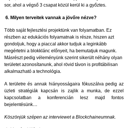
sor, ahol a végső 3 csapat közül kerül ki a győztes.
6. Milyen terveitek vannak a jövőre nézve?
Több saját fejlesztési projektünk van folyamatban. Ez
részben az edukációs folyamatnak is része, hiszen azt
gondoljuk, hogy a piaccal akkor tudjuk a leginkább
megértetni a blokklánc előnyeit, ha bemutatjuk magunk.
Másrészt pedig véleményünk szerint sikerült néhány olyan
területet azonosítanunk, ahol rövid távon is profitábilisan
alkalmazható a technológia.
A területre és annak hiányosságaira fókuszálva pedig az
üzleti stratégiák kapcsán is zajlik a munka, de ezzel
kapcsolatban a konferencián lesz majd fontos
bejelentésünk…
Köszönjük szépen az interviewet a Blockchaineumnak.