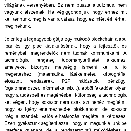
világának versenyében. Ez nem puszta altruizmus, nem
vagyunk álszentek. Ha végiggondoljuk, hogy ehhez mit
kell tennünk, meg is van a válasz, hogy ez miért éri, érheti
meg nekünk.
Jelenleg a legnagyobb gátja egy működő blockchain alapú
ipar és így piac kialakulásának, hogy a fejlesztők és
reménybeli megrendelők nem tudnak kommunikálni. A
technológia rengeteg tudományterületet alkalmaz,
amelyeket bizonyos mélységig ismerni kell a jó
megértéshez (matematika, játékelmélet, kriptográfia,
elosztott rendszerek, P2P hálózatok, pénzügyi
fogalomrendszer, informatika, stb…), ebből fakadóan olyan
nagy a tudásbeli és megértésbeli különbség a technológia
két végén, hogy sokszor nem csak azt nehéz megítélni,
hogy az igény értelmezhető-e blokkláncon, de sokszor
még a szándék, valós elhatározás megléte is kérdéses.
Ezen igyekszünk segíteni azzal, hogy mi magunk állunk be
interface gyanánt, de a rendszerszintű működéshez a