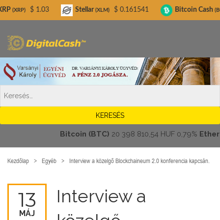
Digitalcash.hu
.03
Stellar
$ 0.161541
Bitcoin Cash
$ 216.02
(XLM)
(BCH)
Bitcoin (BTC)
20 398 810,54 HUF
0,79%
Ethereum 
Kezdőlap
Egyéb
Interview a közelgő Blockchaineum 2.0 konferencia kapcsán.
Interview a
13
MÁJ