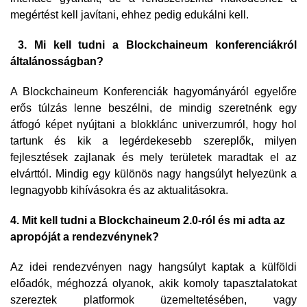
megértést kell javítani, ehhez pedig edukálni kell.
3. Mi kell tudni a Blockchaineum konferenciákról
általánosságban?
A Blockchaineum Konferenciák hagyományáról egyelőre
erős túlzás lenne beszélni, de mindig szeretnénk egy
átfogó képet nyújtani a blokklánc univerzumról, hogy hol
tartunk és kik a legérdekesebb szereplők, milyen
fejlesztések zajlanak és mely területek maradtak el az
elvárttól. Mindig egy különös nagy hangsúlyt helyezünk a
legnagyobb kihívásokra és az aktualitásokra.
4. Mit kell tudni a Blockchaineum 2.0-ról és mi adta az
apropóját a rendezvénynek?
Az idei rendezvényen nagy hangsúlyt kaptak a külföldi
előadók, méghozzá olyanok, akik komoly tapasztalatokat
szereztek platformok üzemeltetésében, vagy