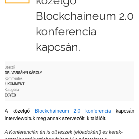
közelgő
Blockchaineum 2.0
konferencia
kapcsán.
Szerző
DR. VARSÁNYI KÁROLY
Kommentek
1 KOMMENT
Kategória
EGYÉB
A közelgő
Blockchaineum 2.0 konferencia
kapcsán
interviewoltuk meg annak szervezőit, kitalálóit.
A Konferencián én is ott leszek (előadóként) és kerek-