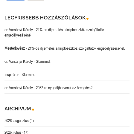
LEGFRISSEBB HOZZÁSZÓLÁSOK
dr. Varsányi Károly
-
21%-os díjemelés a kriptoeszköz szolgáltatók
engedélyezésénél.
Mesterlövész
-
21%-os díjemelés a kriptoeszköz szolgáltatók engedélyezésénél.
dr. Varsányi Károly
-
Starmind.
Inspirátor
-
Starmind.
dr. Varsányi Károly
-
2032-re nyugdíjba vonul az öregedés?
ARCHÍVUM
2026. augusztus
(1)
2026. július
(17)