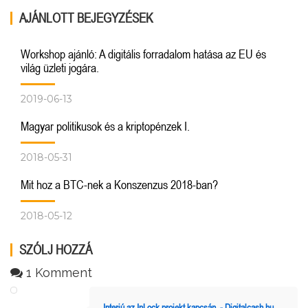
AJÁNLOTT BEJEGYZÉSEK
Workshop ajánló: A digitális forradalom hatása az EU és
világ üzleti jogára.
2019-06-13
Magyar politikusok és a kriptopénzek I.
2018-05-31
Mit hoz a BTC-nek a Konszenzus 2018-ban?
2018-05-12
SZÓLJ HOZZÁ
1 Komment
Interjú az InLock projekt kapcsán. - Digitalcash.hu