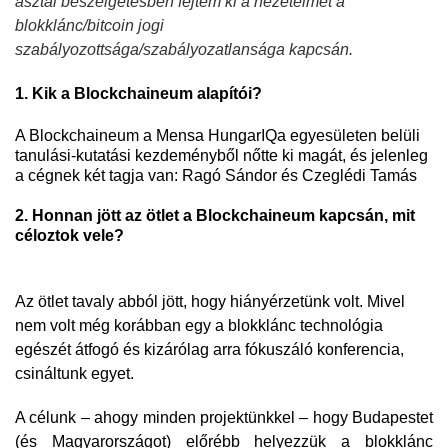
asztal beszélgetésben fejtem ki a nézeteimet a
blokklánc/bitcoin jogi
szabályozottsága/szabályozatlansága kapcsán.
1. Kik a Blockchaineum alapítói?
A Blockchaineum a Mensa HungarIQa egyesületen belüli
tanulási-kutatási kezdeményből nőtte ki magát, és jelenleg
a cégnek két tagja van: Ragó Sándor és Czeglédi Tamás
2. Honnan jött az ötlet a Blockchaineum kapcsán, mit
céloztok vele?
Az ötlet tavaly abból jött, hogy hiányérzetünk volt. Mivel
nem volt még korábban egy a blokklánc technológia
egészét átfogó és kizárólag arra fókuszáló konferencia,
csináltunk egyet.
A célunk – ahogy minden projektünkkel – hogy Budapestet
(és Magyarországot) előrébb helyezzük a blokklánc