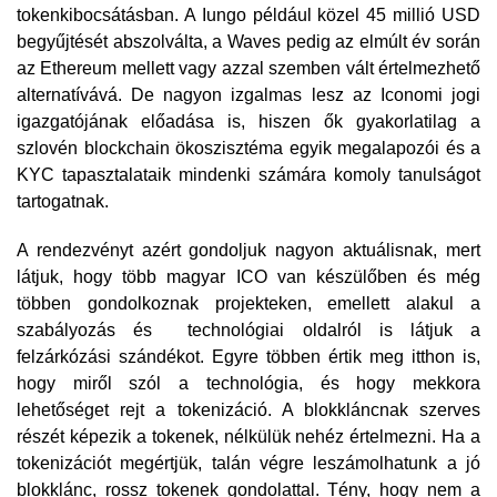
tokenkibocsátásban. A Iungo például közel 45 millió USD
begyűjtését abszolválta, a Waves pedig az elmúlt év során
az Ethereum mellett vagy azzal szemben vált értelmezhető
alternatívává. De nagyon izgalmas lesz az Iconomi jogi
igazgatójának előadása is, hiszen ők gyakorlatilag a
szlovén blockchain ökoszisztéma egyik megalapozói és a
KYC tapasztalataik mindenki számára komoly tanulságot
tartogatnak.
A rendezvényt azért gondoljuk nagyon aktuálisnak, mert
látjuk, hogy több magyar ICO van készülőben és még
többen gondolkoznak projekteken, emellett alakul a
szabályozás és technológiai oldalról is látjuk a
felzárkózási szándékot. Egyre többen értik meg itthon is,
hogy miről szól a technológia, és hogy mekkora
lehetőséget rejt a tokenizáció. A blokkláncnak szerves
részét képezik a tokenek, nélkülük nehéz értelmezni. Ha a
tokenizációt megértjük, talán végre leszámolhatunk a jó
blokklánc, rossz tokenek gondolattal. Tény, hogy nem a