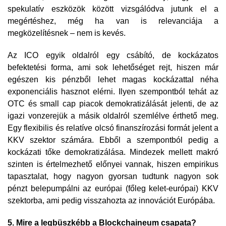
spekulatív eszközök között vizsgálódva jutunk el a
megértéshez, még ha van is relevanciája a
megközelítésnek – nem is kevés.
Az ICO egyik oldalról egy csábító, de kockázatos
befektetési forma, ami sok lehetőséget rejt, hiszen már
egészen kis pénzből lehet magas kockázattal néha
exponenciális hasznot elérni. Ilyen szempontból tehát az
OTC és small cap piacok demokratizálását jelenti, de az
igazi vonzerejük a másik oldalról szemlélve érthető meg.
Egy flexibilis és relatíve olcsó finanszírozási formát jelent a
KKV szektor számára. Ebből a szempontból pedig a
kockázati tőke demokratizálása. Mindezek mellett makró
szinten is értelmezhető előnyei vannak, hiszen empirikus
tapasztalat, hogy nagyon gyorsan tudtunk nagyon sok
pénzt belepumpálni az európai (főleg kelet-európai) KKV
szektorba, ami pedig visszahozta az innovációt Európába.
5. Mire a legbüszkébb a Blockchaineum csapata?