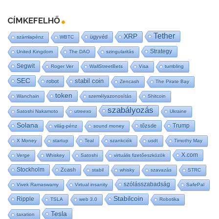
CÍMKEFELHŐ
Tether
XRP
ügyvéd
számlapénz
WBTC
Strategy
United Kingdom
The DAO
szingularitás
Segwit
Roger Ver
WallStreetBets
Visa
tumbling
SEC
stabil coin
robot
Zencash
The Pirate Bay
token
Wanchain
személyazonosítás
Shitcoin
szabályozás
Satoshi Nakamoto
utreexo
Ukraine
Solana
Trump
tőzsde
világ-pénz
sound money
X Money
startup
Teal
szankciók
usdt
Timothy May
X.com
Verge
Whiskey
Satoshi
virtuális fizetőeszközök
Stockholm
Zcash
stabil
whisky
szavazás
STRC
szólásszabadság
Vivek Ramaswamy
Virtual insanity
SafePal
Stabilcoin
Ripple
TSLA
web 3.0
Robotika
Tesla
taxation