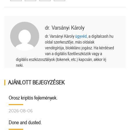
dr. Varsányi Károly
dr. Varsányi Károly
ügyvéd
, a digitalcash.hu
oldal szerkesztője, más oldalak
vendégírója, blokklánc jogász. Ha kérdésed
van a digitális fizetőeszközök vagy a
digitális eszközosztályok (tokenek, etc.) kapcsán, akkor írj
neki.
AJÁNLOTT BEJEGYZÉSEK
Orosz kriptós fejlemények.
2026-08-06
Done and dusted.