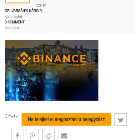
Szerző
DR. VARSÁNYI KÁROLY
Kommentek
0 KOMMENT
Kategória
Címkék:
Ne felejtsd el megosztani a bejegyzést: