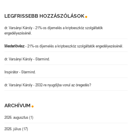
LEGFRISSEBB HOZZÁSZÓLÁSOK
dr. Varsányi Károly
-
21%-os díjemelés a kriptoeszköz szolgáltatók
engedélyezésénél.
Mesterlövész
-
21%-os díjemelés a kriptoeszköz szolgáltatók engedélyezésénél.
dr. Varsányi Károly
-
Starmind.
Inspirátor
-
Starmind.
dr. Varsányi Károly
-
2032-re nyugdíjba vonul az öregedés?
ARCHÍVUM
2026. augusztus
(1)
2026. július
(17)