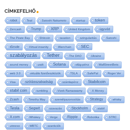
CÍMKEFELHŐ
token
robot
Teal
Satoshi Nakamoto
startup
XRP
Trump
ügyvéd
Zencash
United Kingdom
The Pirate Bay
Shitcoin
taxation
szingularitás
Satoshi
SEC
tőzsde
Virtual insanity
Wanchain
szabályozás
Tether
The DAO
Ukraine
Solana
sound money
usdt
világ-pénz
WallStreetBets
web 3.0
virtuális fizetőeszközök
TSLA
SafePal
Roger Ver
Stabilcoin
szólásszabadság
Visa
számlapénz
stabil coin
tumbling
Vivek Ramaswamy
X Money
Strategy
Zcash
Timothy May
személyazonosítás
whisky
Tesla
Segwit
Stockholm
szavazás
stabil
X.com
Ripple
Whiskey
Verge
Robotika
STRC
utreexo
WBTC
szankciók