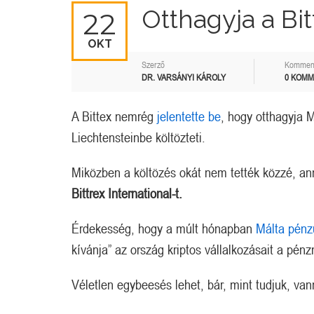
Otthagyja a Bit
22
OKT
Szerző
Kommen
DR. VARSÁNYI KÁROLY
0 KOM
A Bittex nemrég
jelentette be
, hogy otthagyja M
Liechtensteinbe költözteti.
Miközben a költözés okát nem tették közzé, ann
Bittrex International-t.
Érdekesség, hogy a múlt hónapban
Málta pénz
kívánja” az ország kriptos vállalkozásait a p
Véletlen egybeesés lehet, bár, mint tudjuk, van