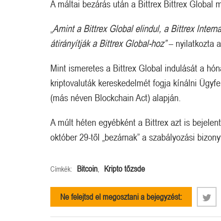
A máltai bezárás után a Bittrex Bittrex Global
„
Amint a Bittrex Global elindul, a Bittrex Intern
átirányítják a Bittrex Global-hoz”
– nyilatkozta 
Mint ismeretes a Bittrex Global indulását a hón
kriptovaluták kereskedelmét fogja kínálni Ügyf
(más néven Blockchain Act) alapján.
A múlt héten egyébként a Bittrex azt is bejele
október 29-től „bezárnak” a szabályozási bizony
Bitcoin
Kripto tőzsde
Címkék:
,
Ne felejtsd el megosztani a bejegyzést: