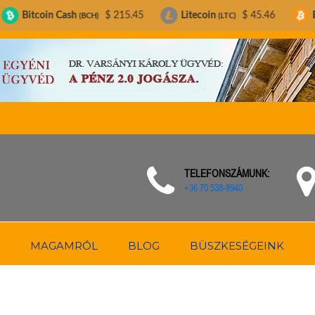
Cash
$ 215.45
Litecoin
$ 45.46
Bitcoin
$
(BCH)
(LTC)
(BTC)
TELEFONSZÁMUNK:
+36 70 538-8940
MAGAMRÓL
BLOG
BÜSZKESÉGEINK