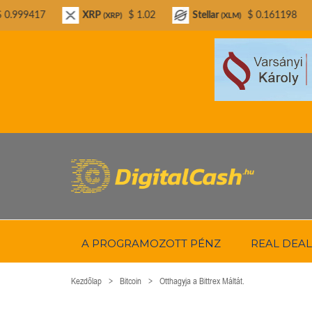
XRP
$ 1.02
Stellar
$ 0.161198
Bitcoin 
(XRP)
(XLM)
A PROGRAMOZOTT PÉNZ
REAL DEAL
Kezdőlap
Bitcoin
Otthagyja a Bittrex Máltát.