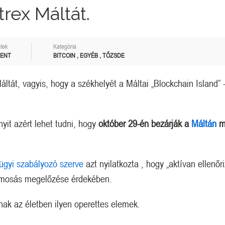
trex Máltát.
tek
Kategória
MENT
BITCOIN
,
EGYÉB
,
TŐZSDE
áltát, vagyis, hogy a székhelyét a Máltai „Blockchain Island” -
yit azért lehet tudni, hogy
október 29-én bezárják a
Máltán
m
ügyi szabályozó szerve
azt nyilatkozta , hogy „aktívan ellenőri
énzmosás megelőzése érdekében.
nak az életben ilyen operettes elemek.