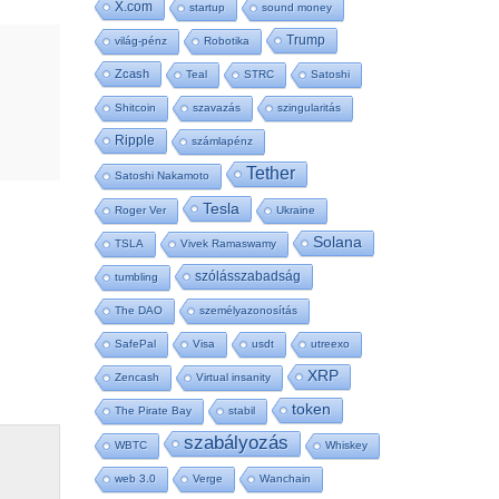
X.com
startup
sound money
Trump
világ-pénz
Robotika
Zcash
Teal
STRC
Satoshi
Shitcoin
szavazás
szingularitás
Ripple
számlapénz
Tether
Satoshi Nakamoto
Tesla
Roger Ver
Ukraine
Solana
TSLA
Vivek Ramaswamy
szólásszabadság
tumbling
The DAO
személyazonosítás
SafePal
Visa
usdt
utreexo
XRP
Zencash
Virtual insanity
token
The Pirate Bay
stabil
szabályozás
WBTC
Whiskey
web 3.0
Verge
Wanchain