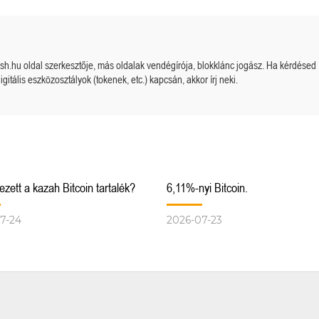
cash.hu oldal szerkesztője, más oldalak vendégírója, blokklánc jogász. Ha kérdésed
igitális eszközosztályok (tokenek, etc.) kapcsán, akkor írj neki.
zett a kazah Bitcoin tartalék?
6,11%-nyi Bitcoin.
7-24
2026-07-23