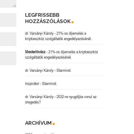
LEGFRISSEBB
HOZZÁSZÓLÁSOK
dr. Varsányi Károly
-
21%-os díjemelés a
kriptoeszköz szolgáltatók engedélyezésénél.
Mesterlövész
-
21%-os díjemelés a kriptoeszköz
szolgáltatók engedélyezésénél.
dr. Varsányi Károly
-
Starmind.
Inspirátor
-
Starmind.
dr. Varsányi Károly
-
2032-re nyugdíjba vonul az
öregedés?
ARCHÍVUM