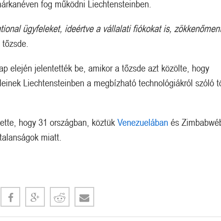
 márkanéven fog működni Liechtensteinben.
ational ügyfeleket, ideértve a vállalati fiókokat is, zökkenőme
a tőzsde.
ap elején jelentették be, amikor a tőzsde azt közölte, hogy
eleinek Liechtensteinben a megbízható technológiákról szóló t
Megérkezett a kazah Bitcoin tartalék?
Orosz kriptós fejlemények.
ntette, hogy 31 országban, köztük
Venezuelában
és Zimbabwé
talanságok miatt.