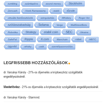
Stockholm
tumbling
számlapénz
sound money
tőzsde
Zencash
Vivek Ramaswamy
stabil
virtuális fizetőeszközök
szingularitás
Whiskey
Roger Ver
Solana
szólásszabadság
Verge
WallStreetBets
SEC
stabil coin
Strategy
Robotika
Ukraine
Ripple
X.com
robot
SafePal
Wanchain
WBTC
ügyvéd
whisky
usdt
személyazonosítás
LEGFRISSEBB HOZZÁSZÓLÁSOK
dr. Varsányi Károly
-
21%-os díjemelés a kriptoeszköz szolgáltatók
engedélyezésénél.
Mesterlövész
-
21%-os díjemelés a kriptoeszköz szolgáltatók engedélyezésénél.
dr. Varsányi Károly
-
Starmind.