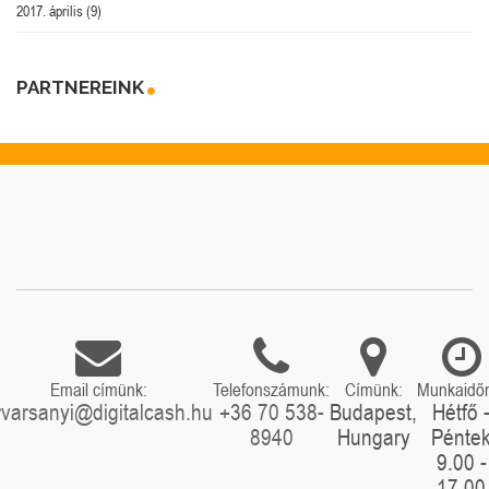
2017. április
(9)
PARTNEREINK
Email címünk:
Telefonszámunk:
Címünk:
Munkaidő
rvarsanyi@digitalcash.hu
+36 70 538-
Budapest,
Hétfő 
8940
Hungary
Pénte
9.00 -
17.00