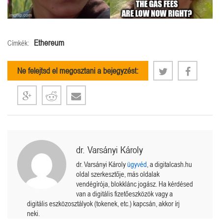
Ethereum
Címkék:
Ne felejtsd el megosztani a bejegyzést:
dr. Varsányi Károly
dr. Varsányi Károly
ügyvéd
, a digitalcash.hu
oldal szerkesztője, más oldalak
vendégírója, blokklánc jogász. Ha kérdésed
van a digitális fizetőeszközök vagy a
digitális eszközosztályok (tokenek, etc.) kapcsán, akkor írj
neki.