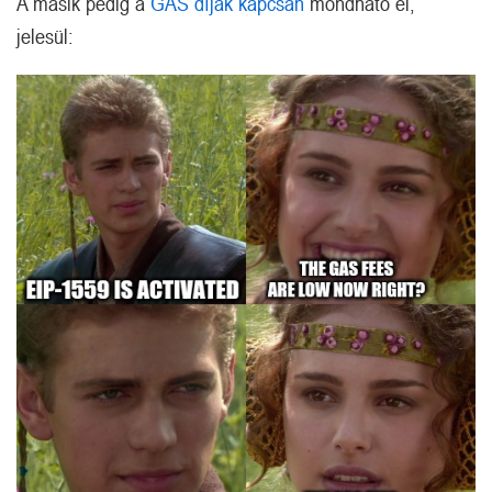
A másik pedig a
GAS díjak kapcsán
mondható el,
jelesül: