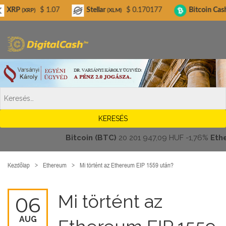
Digitalcash.hu
$ 1.07
Stellar
$ 0.170177
Bitcoin Cash
$ 20
(XLM)
(BCH)
Bitcoin (BTC)
20 201 947,09 HUF
-1,76%
Ethereu
Kezdőlap
Ethereum
Mi történt az Ethereum EIP 1559 után?
Mi történt az
06
AUG