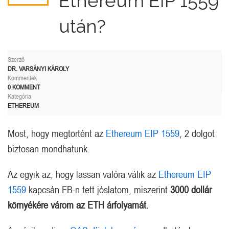
Ethereum EIP 1559
után?
Szerző
DR. VARSÁNYI KÁROLY
Kommentek
0 KOMMENT
Kategória
ETHEREUM
Most, hogy megtörtént az
Ethereum EIP 1559
, 2 dolgot
biztosan mondhatunk.
Az egyik az, hogy lassan valóra válik az
Ethereum EIP
1559
kapcsán FB-n tett jóslatom, miszerint
3000 dollár
környékére várom az ETH árfolyamát.