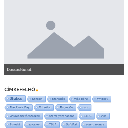
Done and dusted.
CÍMKEFELHŐ
Strategy
Shitcoin
szankciók
világ-pénz
Whiskey
The Pirate Bay
Robotika
Roger Ver
usdt
virtuális fizetőeszközök
személyazonosítás
STRC
Visa
Satoshi
taxation
TSLA
SafePal
sound money