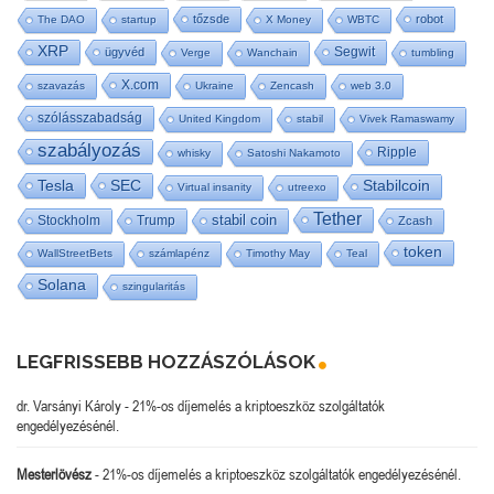
tőzsde
robot
The DAO
startup
X Money
WBTC
XRP
Segwit
ügyvéd
Verge
Wanchain
tumbling
X.com
szavazás
Ukraine
Zencash
web 3.0
szólásszabadság
United Kingdom
stabil
Vivek Ramaswamy
szabályozás
Ripple
whisky
Satoshi Nakamoto
Tesla
SEC
Stabilcoin
Virtual insanity
utreexo
Tether
stabil coin
Stockholm
Trump
Zcash
token
WallStreetBets
számlapénz
Timothy May
Teal
Solana
szingularitás
LEGFRISSEBB HOZZÁSZÓLÁSOK
dr. Varsányi Károly
-
21%-os díjemelés a kriptoeszköz szolgáltatók
engedélyezésénél.
Mesterlövész
-
21%-os díjemelés a kriptoeszköz szolgáltatók engedélyezésénél.