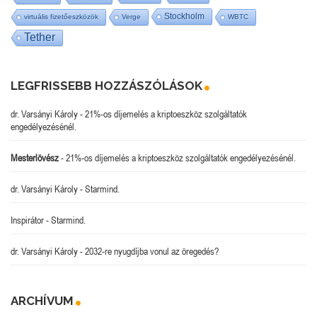
Stockholm
virtuális fizetőeszközök
Verge
WBTC
Tether
LEGFRISSEBB HOZZÁSZÓLÁSOK
dr. Varsányi Károly
-
21%-os díjemelés a kriptoeszköz szolgáltatók
engedélyezésénél.
Mesterlövész
-
21%-os díjemelés a kriptoeszköz szolgáltatók engedélyezésénél.
dr. Varsányi Károly
-
Starmind.
Inspirátor
-
Starmind.
dr. Varsányi Károly
-
2032-re nyugdíjba vonul az öregedés?
ARCHÍVUM