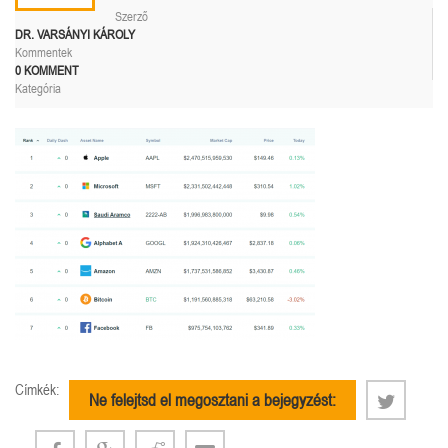
Szerző
DR. VARSÁNYI KÁROLY
Kommentek
0 KOMMENT
Kategória
Címkék:
Ne felejtsd el megosztani a bejegyzést: