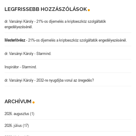
LEGFRISSEBB HOZZÁSZÓLÁSOK
dr. Varsányi Károly
-
21%-os díjemelés a kriptoeszköz szolgáltatók
engedélyezésénél.
Mesterlövész
-
21%-os díjemelés a kriptoeszköz szolgáltatók engedélyezésénél.
dr. Varsányi Károly
-
Starmind.
Inspirátor
-
Starmind.
dr. Varsányi Károly
-
2032-re nyugdíjba vonul az öregedés?
ARCHÍVUM
2026. augusztus
(1)
2026. július
(17)