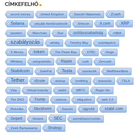
CÍMKEFELHŐ
Zcash
sound money
United Kingdom
Satoshi Nakamoto
Solana
XRP
X.com
virtuális fizetőeszközök
Shitcoin
szólásszabadság
robot
taxation
Wanchain
Teal
szabályozás
whisky
Timothy May
számlapénz
token
X Money
The Pirate Bay
STRC
Verge
Ripple
Whiskey
szingularitás
usdt
Zencash
Tesla
Stabilcoin
SafePal
szankciók
WallStreetBets
Tether
tőzsde
startup
tumbling
szavazás
TSLA
Visa
Virtual insanity
stabil
WBTC
Roger Ver
Trump
The DAO
utreexo
világ-pénz
web 3.0
stabil coin
Stockholm
ügyvéd
Robotika
Satoshi
SEC
Segwit
Ukraine
személyazonosítás
Strategy
Vivek Ramaswamy