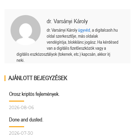
dr. Varsányi Károly
dr. Varsányi Károly
ügyvéd
, a digitalcash.hu
oldal szerkesztője, más oldalak
vendégírója, blokklánc jogász. Ha kérdésed
van a digitális fizetőeszközök vagy a
digitális eszközosztályok (tokenek, etc.) kapcsán, akkor írj
neki.
AJÁNLOTT BEJEGYZÉSEK
Orosz kriptós fejlemények.
2026-08-06
Done and dusted.
2026-07-30