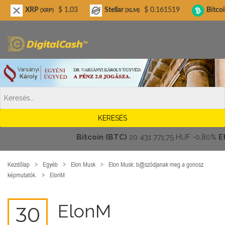
Digitalcash.hu
XRP
$ 1.03
Stellar
$ 0.161519
Bitcoin Cash
(XRP)
(XLM)
(B
Bitcoin (BTC)
20 431 771,75 HUF
-0,80%
Ethe
Kezdőlap
Egyéb
Elon Musk
Elon Musk: b@szódjanak meg a gonosz
képmutatók.
ElonM
ElonM
30