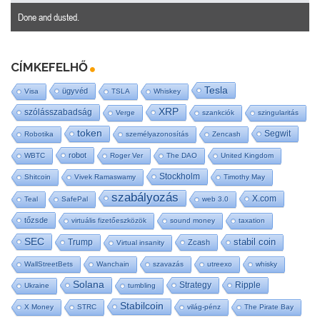
Done and dusted.
CÍMKEFELHŐ
Tesla
ügyvéd
Visa
TSLA
Whiskey
XRP
szólásszabadság
Verge
szankciók
szingularitás
token
Segwit
Robotika
személyazonosítás
Zencash
robot
WBTC
Roger Ver
The DAO
United Kingdom
Stockholm
Shitcoin
Vivek Ramaswamy
Timothy May
szabályozás
X.com
Teal
SafePal
web 3.0
tőzsde
virtuális fizetőeszközök
sound money
taxation
SEC
stabil coin
Trump
Zcash
Virtual insanity
WallStreetBets
Wanchain
szavazás
utreexo
whisky
Solana
Strategy
Ripple
Ukraine
tumbling
Stabilcoin
X Money
STRC
világ-pénz
The Pirate Bay