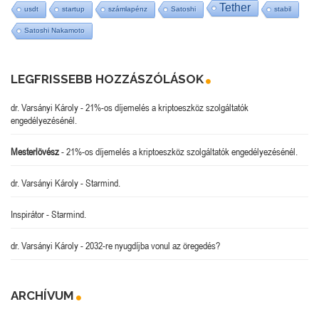
Tether
usdt
startup
számlapénz
Satoshi
stabil
Satoshi Nakamoto
LEGFRISSEBB HOZZÁSZÓLÁSOK
dr. Varsányi Károly
-
21%-os díjemelés a kriptoeszköz szolgáltatók
engedélyezésénél.
Mesterlövész
-
21%-os díjemelés a kriptoeszköz szolgáltatók engedélyezésénél.
dr. Varsányi Károly
-
Starmind.
Inspirátor
-
Starmind.
dr. Varsányi Károly
-
2032-re nyugdíjba vonul az öregedés?
ARCHÍVUM