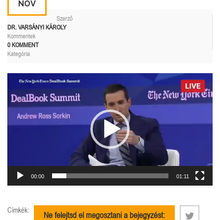
NOV
Szerző
DR. VARSÁNYI KÁROLY
Kommentek
0 KOMMENT
Kategória
Videólejátszó
00:00
01:11
Címkék:
Ne felejtsd el megosztani a bejegyzést: