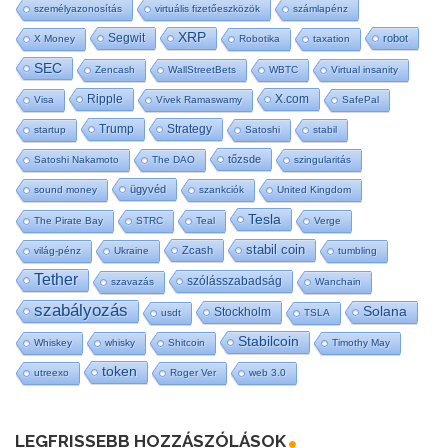
személyazonosítás
virtuális fizetőeszközök
számlapénz
XRP
Segwit
robot
X Money
Robotika
taxation
SEC
Zencash
WallStreetBets
WBTC
Virtual insanity
Ripple
X.com
Visa
Vivek Ramaswamy
SafePal
Trump
Strategy
startup
Satoshi
stabil
tőzsde
Satoshi Nakamoto
The DAO
szingularitás
ügyvéd
sound money
szankciók
United Kingdom
Tesla
The Pirate Bay
STRC
Teal
Verge
stabil coin
Zcash
világ-pénz
Ukraine
tumbling
Tether
szólásszabadság
szavazás
Wanchain
szabályozás
Solana
Stockholm
usdt
TSLA
Stabilcoin
Whiskey
whisky
Shitcoin
Timothy May
token
utreexo
Roger Ver
web 3.0
LEGFRISSEBB HOZZÁSZÓLÁSOK