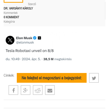
Szerző
DR. VARSÁNYI KÁROLY
Kommentek
0 KOMMENT
Kategória
Címkék:
Ne felejtsd el megosztani a bejegyzést: