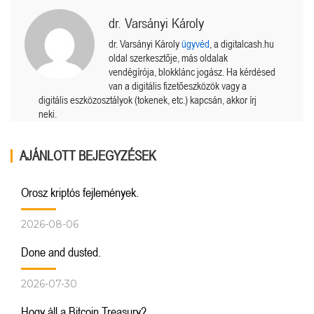
dr. Varsányi Károly
dr. Varsányi Károly
ügyvéd
, a digitalcash.hu
oldal szerkesztője, más oldalak
vendégírója, blokklánc jogász. Ha kérdésed
van a digitális fizetőeszközök vagy a
digitális eszközosztályok (tokenek, etc.) kapcsán, akkor írj
neki.
AJÁNLOTT BEJEGYZÉSEK
Orosz kriptós fejlemények.
2026-08-06
Done and dusted.
2026-07-30
Hogy áll a Bitcoin Treasury?