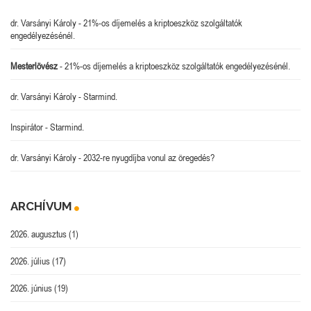
dr. Varsányi Károly
-
21%-os díjemelés a kriptoeszköz szolgáltatók
engedélyezésénél.
Mesterlövész
-
21%-os díjemelés a kriptoeszköz szolgáltatók engedélyezésénél.
dr. Varsányi Károly
-
Starmind.
Inspirátor
-
Starmind.
dr. Varsányi Károly
-
2032-re nyugdíjba vonul az öregedés?
ARCHÍVUM
2026. augusztus
(1)
2026. július
(17)
2026. június
(19)