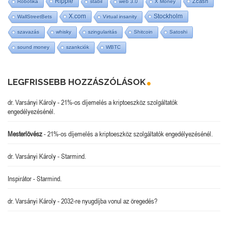
Ripple
Zcash
Robotika
stabil
web 3.0
X Money
X.com
Stockholm
WallStreetBets
Virtual insanity
szavazás
whisky
szingularitás
Shitcoin
Satoshi
sound money
szankciók
WBTC
LEGFRISSEBB HOZZÁSZÓLÁSOK
dr. Varsányi Károly
-
21%-os díjemelés a kriptoeszköz szolgáltatók
engedélyezésénél.
Mesterlövész
-
21%-os díjemelés a kriptoeszköz szolgáltatók engedélyezésénél.
dr. Varsányi Károly
-
Starmind.
Inspirátor
-
Starmind.
dr. Varsányi Károly
-
2032-re nyugdíjba vonul az öregedés?