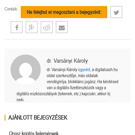
Címkék:
Ne felejtsd el megosztani a bejegyzést:
dr. Varsányi Károly
dr. Varsányi Károly
ügyvéd
, a digitalcash.hu
oldal szerkesztője, más oldalak
vendégírója, blokklánc jogász. Ha kérdésed
van a digitális fizetőeszközök vagy a
digitális eszközosztályok (tokenek, etc.) kapcsán, akkor írj
neki.
AJÁNLOTT BEJEGYZÉSEK
Orosz kriptós fejlemények.