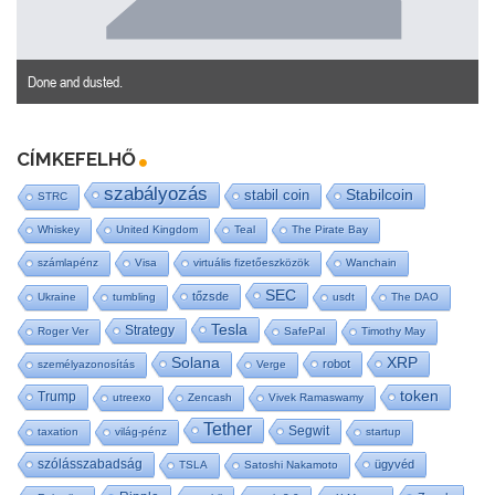
Done and dusted.
CÍMKEFELHŐ
szabályozás
stabil coin
Stabilcoin
STRC
Whiskey
United Kingdom
Teal
The Pirate Bay
számlapénz
Visa
virtuális fizetőeszközök
Wanchain
SEC
tőzsde
Ukraine
tumbling
usdt
The DAO
Tesla
Strategy
Roger Ver
SafePal
Timothy May
Solana
XRP
robot
személyazonosítás
Verge
token
Trump
utreexo
Zencash
Vivek Ramaswamy
Tether
Segwit
taxation
világ-pénz
startup
szólásszabadság
ügyvéd
TSLA
Satoshi Nakamoto