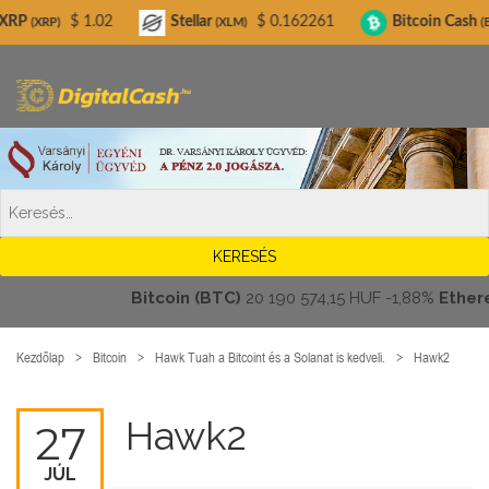
Digitalcash.hu
$ 1.02
Stellar
$ 0.162261
Bitcoin Cash
$ 213
(XLM)
(BCH)
Bitcoin (BTC)
20 190 574,15 HUF
-1,88%
Ethereum 
Kezdőlap
Bitcoin
Hawk Tuah a Bitcoint és a Solanat is kedveli.
Hawk2
Hawk2
27
JÚL