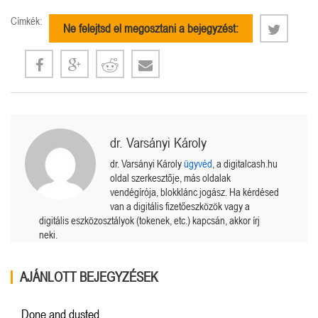
Címkék:
Ne felejtsd el megosztani a bejegyzést:
dr. Varsányi Károly
dr. Varsányi Károly
ügyvéd
, a digitalcash.hu
oldal szerkesztője, más oldalak
vendégírója, blokklánc jogász. Ha kérdésed
van a digitális fizetőeszközök vagy a
digitális eszközosztályok (tokenek, etc.) kapcsán, akkor írj
neki.
AJÁNLOTT BEJEGYZÉSEK
Done and dusted.