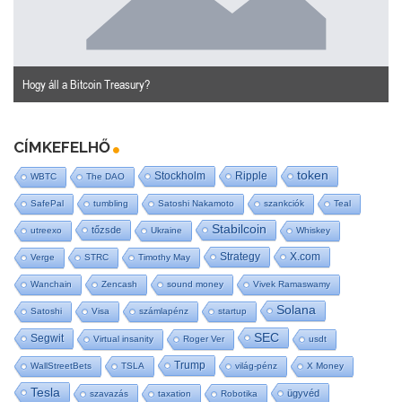
Hogy áll a Bitcoin Treasury?
n
CÍMKEFELHŐ
token
Stockholm
Ripple
WBTC
The DAO
SafePal
tumbling
Satoshi Nakamoto
szankciók
Teal
Stabilcoin
tőzsde
utreexo
Ukraine
Whiskey
Strategy
X.com
Verge
STRC
Timothy May
Wanchain
Zencash
sound money
Vivek Ramaswamy
Solana
Satoshi
Visa
számlapénz
startup
SEC
Segwit
Virtual insanity
Roger Ver
usdt
Trump
WallStreetBets
TSLA
világ-pénz
X Money
Tesla
ügyvéd
szavazás
taxation
Robotika