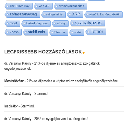
The Pirate Bay
web 3.0
személyazonosítás
XRP
szólásszabadság
szingularitás
virtuális fizetőeszközök
szabályozás
robot
United Kingdom
whisky
Tether
stabil coin
Zcash
Shitcoin
stabil
LEGFRISSEBB HOZZÁSZÓLÁSOK
dr. Varsányi Károly
-
21%-os díjemelés a kriptoeszköz szolgáltatók
engedélyezésénél.
Mesterlövész
-
21%-os díjemelés a kriptoeszköz szolgáltatók engedélyezésénél.
dr. Varsányi Károly
-
Starmind.
Inspirátor
-
Starmind.
dr. Varsányi Károly
-
2032-re nyugdíjba vonul az öregedés?