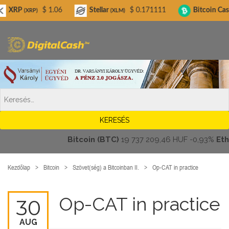
Digitalcash.hu
$ 1.06
Stellar
$ 0.171111
Bitcoin Cash
$
RP)
(XLM)
(BCH)
Bitcoin (BTC)
19 737 209,46 HUF
-0,93%
Ethere
Kezdőlap
Bitcoin
Szövet(ség) a Bitcoinban II.
Op-CAT in practice
Op-CAT in practice
30
AUG