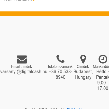
Email címünk:
Telefonszámunk:
Címünk:
Munkaidő
rvarsanyi@digitalcash.hu
+36 70 538-
Budapest,
Hétfő 
8940
Hungary
Pénte
9.00 -
17.00