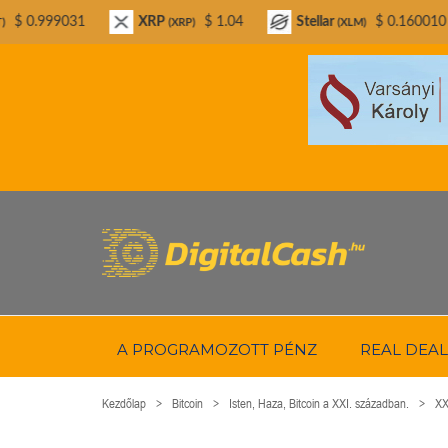
XRP
$ 1.04
Stellar
$ 0.160010
Bitco
(XRP)
(XLM)
A PROGRAMOZOTT PÉNZ
REAL DEAL
Kezdőlap
Bitcoin
Isten, Haza, Bitcoin a XXI. században.
XX