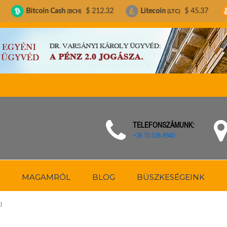
in Cash
$ 212.32
Litecoin
$ 45.37
Bitcoin
(BCH)
(LTC)
(BTC
TELEFONSZÁMUNK:
+36 70 538-8940
MAGAMRÓL
BLOG
BÜSZKESÉGEINK
I