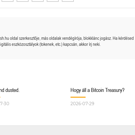
cash.hu oldal szerkesztője, más oldalak vendégírója, blokklánc jogász. Ha kérdésed
igitális eszközosztályok (tokenek, etc.) kapcsán, akkor írj neki.
Megérkezett a kazah Bitcoin tartalék?
Orosz kriptós fejlemények.
nd dusted.
Hogy áll a Bitcoin Treasury?
7-30
2026-07-29