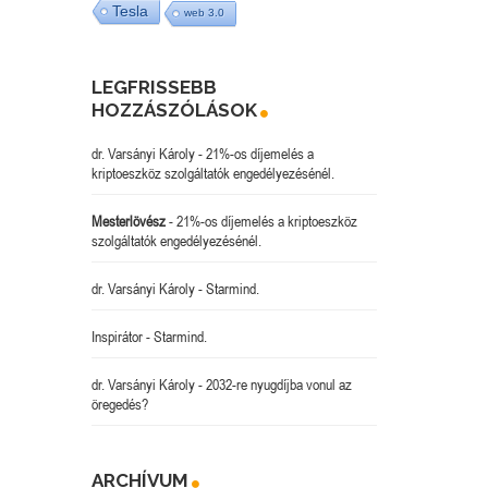
Tesla
web 3.0
LEGFRISSEBB
HOZZÁSZÓLÁSOK
dr. Varsányi Károly
-
21%-os díjemelés a
kriptoeszköz szolgáltatók engedélyezésénél.
Mesterlövész
-
21%-os díjemelés a kriptoeszköz
szolgáltatók engedélyezésénél.
dr. Varsányi Károly
-
Starmind.
Inspirátor
-
Starmind.
dr. Varsányi Károly
-
2032-re nyugdíjba vonul az
öregedés?
ARCHÍVUM