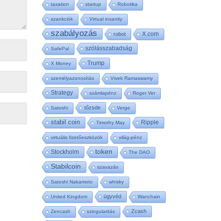
taxation
startup
Robotika
szankciók
Virtual insanity
szabályozás
X.com
robot
szólásszabadság
SafePal
Trump
X Money
személyazonosítás
Vivek Ramaswamy
Strategy
számlapénz
Roger Ver
tőzsde
Satoshi
Verge
stabil coin
Ripple
Timothy May
virtuális fizetőeszközök
világ-pénz
token
Stockholm
The DAO
Stabilcoin
szavazás
Satoshi Nakamoto
whisky
ügyvéd
United Kingdom
Wanchain
Zcash
Zencash
szingularitás