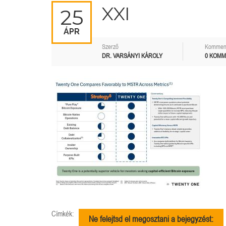
XXI
25
ÁPR
Szerző
Kommen
DR. VARSÁNYI KÁROLY
0 KOM
Címkék:
Ne felejtsd el megosztani a bejegyzést: