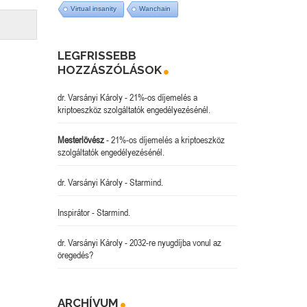
Virtual insanity
Wanchain
LEGFRISSEBB
HOZZÁSZÓLÁSOK
dr. Varsányi Károly
-
21%-os díjemelés a
kriptoeszköz szolgáltatók engedélyezésénél.
Mesterlövész
-
21%-os díjemelés a kriptoeszköz
szolgáltatók engedélyezésénél.
dr. Varsányi Károly
-
Starmind.
Inspirátor
-
Starmind.
dr. Varsányi Károly
-
2032-re nyugdíjba vonul az
öregedés?
ARCHÍVUM