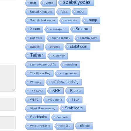
szabályozás
usdt
Verge
robot
United Kingdom
Visa
Trump
Satoshi Nakamoto
szavazás
Solana
X.com
számlapénz
Robotika
sound money
Timothy May
stabil coin
Satoshi
utreexo
Tether
X Money
személyazonosítás
tumbling
The Pirate Bay
szingularitás
szólásszabadság
Whiskey
XRP
Ripple
The DAO
WBTC
világ-pénz
TSLA
Stabilcoin
Vivek Ramaswamy
Stockholm
Zencash
tőzsde
WallStreetBets
web 3.0