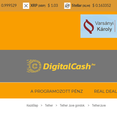
XRP
$ 1.03
Stellar
$ 0.163352
Bitcoin Ca
(XRP)
(XLM)
A PROGRAMOZOTT PÉNZ
REAL DEAL
Kezdőlap
Tether
Tether Juve gondok.
TetherJuve