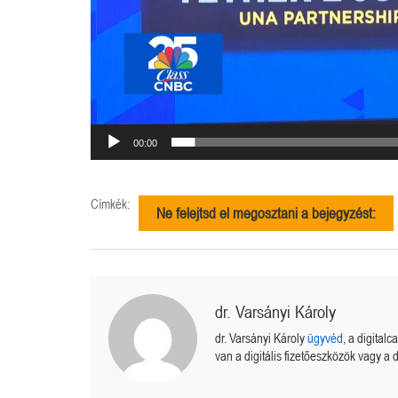
00:00
Címkék:
Ne felejtsd el megosztani a bejegyzést:
dr. Varsányi Károly
dr. Varsányi Károly
ügyvéd
, a digital
van a digitális fizetőeszközök vagy a d