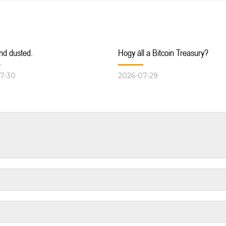
nd dusted.
Hogy áll a Bitcoin Treasury?
7-30
2026-07-29