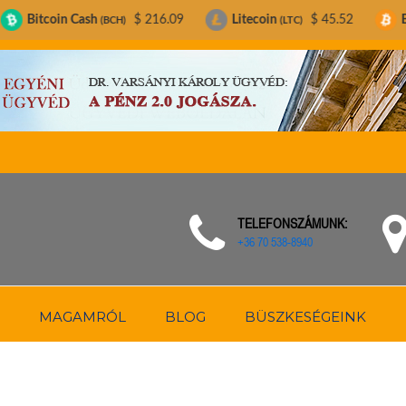
sh
$ 216.09
Litecoin
$ 45.52
Bitcoin
$ 6
(BCH)
(LTC)
(BTC)
TELEFONSZÁMUNK:
+36 70 538-8940
MAGAMRÓL
BLOG
BÜSZKESÉGEINK