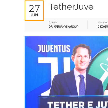
TetherJuve
27
JÚN
Szerző
Kommen
DR. VARSÁNYI KÁROLY
0 KOM
Videólejátszó