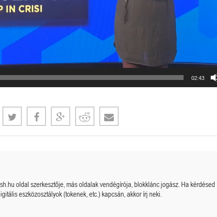
02:43
Megérkezett a kazah Bitcoin tartalék?
Orosz kriptós fejlemények.
cash.hu oldal szerkesztője, más oldalak vendégírója, blokklánc jogász. Ha kérdésed
igitális eszközosztályok (tokenek, etc.) kapcsán, akkor írj neki.