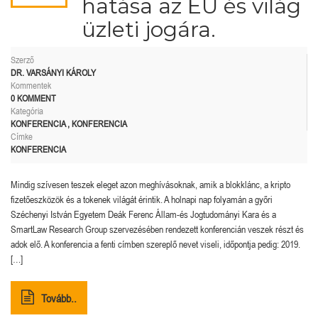
hatása az EU és világ
üzleti jogára.
Szerző
DR. VARSÁNYI KÁROLY
Kommentek
0 KOMMENT
Kategória
KONFERENCIA
,
KONFERENCIA
Címke
KONFERENCIA
Mindig szívesen teszek eleget azon meghívásoknak, amik a blokklánc, a kripto
fizetőeszközök és a tokenek világát érintik. A holnapi nap folyamán a győri
Széchenyi István Egyetem Deák Ferenc Állam-és Jogtudományi Kara és a
SmartLaw Research Group szervezésében rendezett konferencián veszek részt és
adok elő. A konferencia a fenti címben szereplő nevet viseli, időpontja pedig: 2019.
[…]
Tovább..