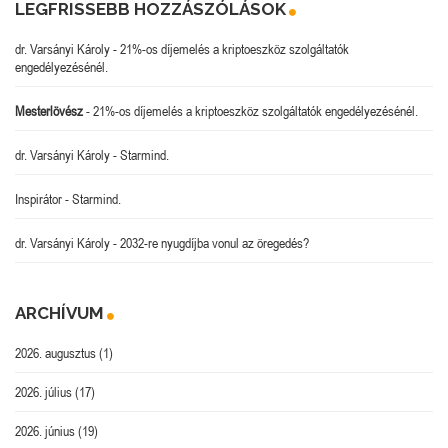
LEGFRISSEBB HOZZÁSZÓLÁSOK
dr. Varsányi Károly
-
21%-os díjemelés a kriptoeszköz szolgáltatók
engedélyezésénél.
Mesterlövész
-
21%-os díjemelés a kriptoeszköz szolgáltatók engedélyezésénél.
dr. Varsányi Károly
-
Starmind.
Inspirátor
-
Starmind.
dr. Varsányi Károly
-
2032-re nyugdíjba vonul az öregedés?
ARCHÍVUM
2026. augusztus
(1)
2026. július
(17)
2026. június
(19)