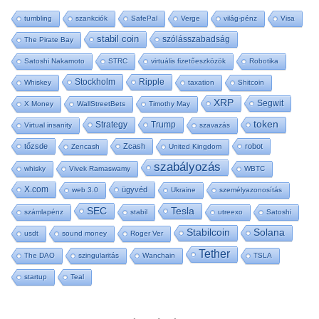
tumbling
szankciók
SafePal
Verge
világ-pénz
Visa
stabil coin
szólásszabadság
The Pirate Bay
Satoshi Nakamoto
STRC
virtuális fizetőeszközök
Robotika
Stockholm
Ripple
Whiskey
taxation
Shitcoin
XRP
Segwit
X Money
WallStreetBets
Timothy May
token
Strategy
Trump
Virtual insanity
szavazás
tőzsde
Zcash
robot
Zencash
United Kingdom
szabályozás
whisky
Vivek Ramaswamy
WBTC
X.com
ügyvéd
web 3.0
Ukraine
személyazonosítás
SEC
Tesla
számlapénz
stabil
utreexo
Satoshi
Stabilcoin
Solana
usdt
sound money
Roger Ver
Tether
The DAO
szingularitás
Wanchain
TSLA
startup
Teal