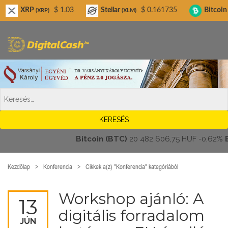
Digitalcash.hu
XRP
$ 1.03
Stellar
$ 0.161735
Bitcoin Cash
(XRP)
(XLM)
(
Bitcoin (BTC)
20 482 606,75 HUF
-0,62%
Eth
Kezdőlap
Konferencia
Cikkek a(z) "Konferencia" kategóriából
Workshop ajánló: A
13
digitális forradalom
JÚN