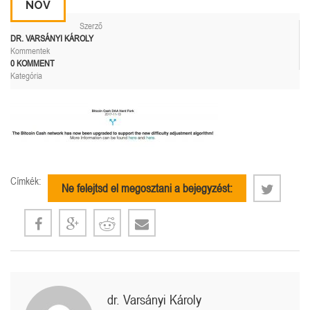
NOV
Szerző
DR. VARSÁNYI KÁROLY
Kommentek
0 KOMMENT
Kategória
Címkék:
Ne felejtsd el megosztani a bejegyzést:
dr. Varsányi Károly