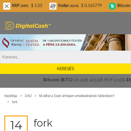
Digitalcash.hu
RP
$ 1.05
Stellar
$ 0.165779
Bitcoin Cash
(XRP)
(XLM)
(BCH
Bitcoin (BTC)
20 436 423,96 HUF
0,15%
Ethe
Kezdőlap
DAO
Mi állhat a Dash árfolyam emelkedésének hátterében?
fork
fork
14