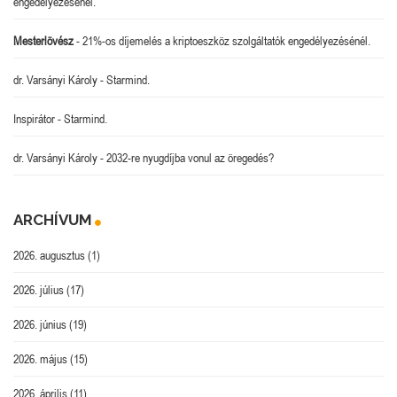
engedélyezésénél.
Mesterlövész
-
21%-os díjemelés a kriptoeszköz szolgáltatók engedélyezésénél.
dr. Varsányi Károly
-
Starmind.
Inspirátor
-
Starmind.
dr. Varsányi Károly
-
2032-re nyugdíjba vonul az öregedés?
ARCHÍVUM
2026. augusztus
(1)
2026. július
(17)
2026. június
(19)
2026. május
(15)
2026. április
(11)