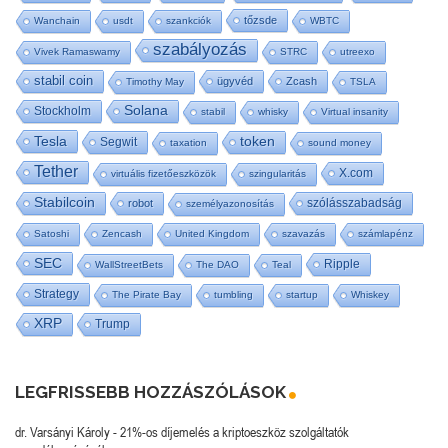
tőzsde
Wanchain
usdt
szankciók
WBTC
szabályozás
Vivek Ramaswamy
STRC
utreexo
stabil coin
ügyvéd
Zcash
Timothy May
TSLA
Solana
Stockholm
stabil
whisky
Virtual insanity
Tesla
token
Segwit
taxation
sound money
Tether
X.com
virtuális fizetőeszközök
szingularitás
Stabilcoin
szólásszabadság
robot
személyazonosítás
Satoshi
Zencash
United Kingdom
szavazás
számlapénz
SEC
Ripple
WallStreetBets
The DAO
Teal
Strategy
The Pirate Bay
tumbling
startup
Whiskey
XRP
Trump
LEGFRISSEBB HOZZÁSZÓLÁSOK
dr. Varsányi Károly
-
21%-os díjemelés a kriptoeszköz szolgáltatók