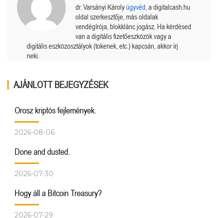
dr. Varsányi Károly
ügyvéd
, a digitalcash.hu
oldal szerkesztője, más oldalak
vendégírója, blokklánc jogász. Ha kérdésed
van a digitális fizetőeszközök vagy a
digitális eszközosztályok (tokenek, etc.) kapcsán, akkor írj
neki.
AJÁNLOTT BEJEGYZÉSEK
Orosz kriptós fejlemények.
2026-08-06
Done and dusted.
2026-07-30
Hogy áll a Bitcoin Treasury?
2026-07-29