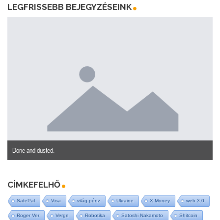
LEGFRISSEBB BEJEGYZÉSEINK
Done and dusted.
CÍMKEFELHŐ
SafePal
Visa
világ-pénz
Ukraine
X Money
web 3.0
Roger Ver
Verge
Robotika
Satoshi Nakamoto
Shitcoin