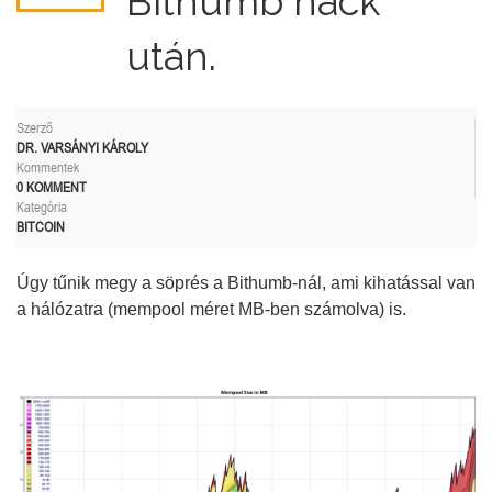
Bithumb hack
után.
Szerző
DR. VARSÁNYI KÁROLY
Kommentek
0 KOMMENT
Kategória
BITCOIN
Úgy tűnik megy a söprés a Bithumb-nál, ami kihatással van
a hálózatra (mempool méret MB-ben számolva) is.