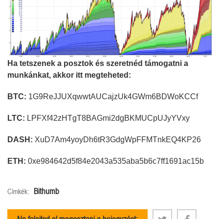
Ha tetszenek a posztok és szeretnéd támogatni a
munkánkat, akkor itt megteheted:
BTC:
1G9ReJJUXqwwtAUCajzUk4GWm6BDWoKCCf
LTC:
LPFXf42zHTgT8BAGmi2dgBKMUCpUJyYVxy
DASH:
XuD7Am4yoyDh6tR3GdgWpFFMTnkEQ4KP26
ETH:
0xe984642d5f84e2043a535aba5b6c7ff1691ac15b
Bithumb
Címkék: