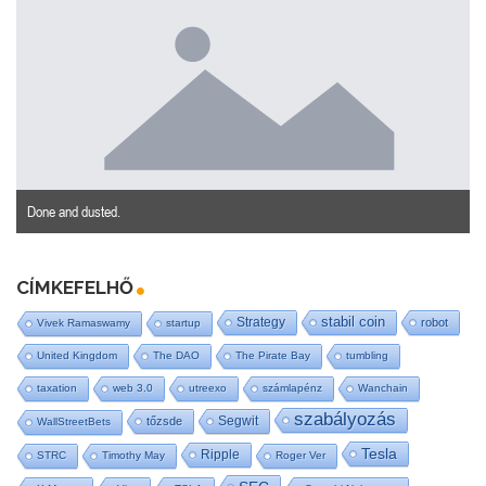
Done and dusted.
CÍMKEFELHŐ
stabil coin
Strategy
robot
Vivek Ramaswamy
startup
United Kingdom
The DAO
The Pirate Bay
tumbling
taxation
web 3.0
utreexo
számlapénz
Wanchain
szabályozás
Segwit
tőzsde
WallStreetBets
Tesla
Ripple
STRC
Timothy May
Roger Ver