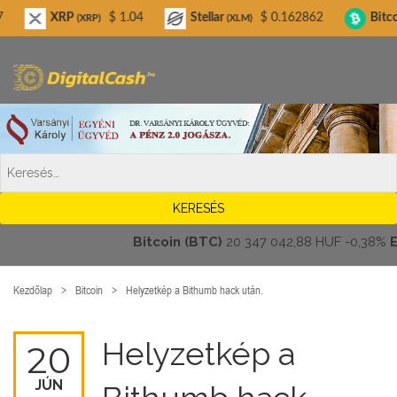
Digitalcash.hu
XRP
$ 1.04
Stellar
$ 0.162862
Bitcoin Cash
(XRP)
(XLM)
(
Bitcoin (BTC)
20 347 042,88 HUF
-0,38%
Ethe
Kezdőlap
Bitcoin
Helyzetkép a Bithumb hack után.
Helyzetkép a
20
JÚN