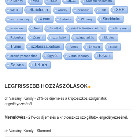
SEC
X Money
Visa
TSLA
Satoshi Nakamoto
Stabilcoin
XRP
WBTC
whisky
Zencash
usdt
X.com
Stockholm
sound money
Satoshi
Whiskey
szavazás
Teal
SafePal
virtuális fizetőeszközök
világ-pénz
Zcash
Robotika
szankciók
szingularitás
Ukraine
Trump
szólásszabadság
Verge
Shitcoin
stabil
token
ügyvéd
személyazonosítás
Virtual insanity
Tether
Solana
LEGFRISSEBB HOZZÁSZÓLÁSOK
dr. Varsányi Károly
-
21%-os díjemelés a kriptoeszköz szolgáltatók
engedélyezésénél.
Mesterlövész
-
21%-os díjemelés a kriptoeszköz szolgáltatók engedélyezésénél.
dr. Varsányi Károly
-
Starmind.