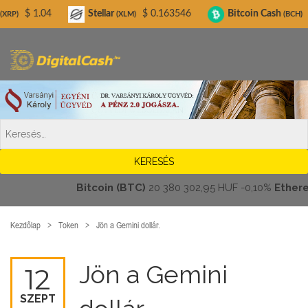
Digitalcash.hu
04
Stellar
$ 0.163546
Bitcoin Cash
$ 215.56
(XLM)
(BCH)
Bitcoin (BTC)
20 380 302,95 HUF
-0,10%
Ethereum 
Kezdőlap
Token
Jön a Gemini dollár.
Jön a Gemini
12
SZEPT