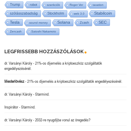
Trump
robot
szankciók
Roger Ver
taxation
Stabilcoin
szólásszabadság
Stockholm
web 3.0
Tesla
SEC
Solana
Zcash
sound money
Zencash
Satoshi Nakamoto
LEGFRISSEBB HOZZÁSZÓLÁSOK
dr. Varsányi Károly
-
21%-os díjemelés a kriptoeszköz szolgáltatók
engedélyezésénél.
Mesterlövész
-
21%-os díjemelés a kriptoeszköz szolgáltatók engedélyezésénél.
dr. Varsányi Károly
-
Starmind.
Inspirátor
-
Starmind.
dr. Varsányi Károly
-
2032-re nyugdíjba vonul az öregedés?