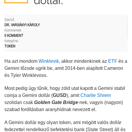
dollár.
Szerző
DR. VARSÁNYI KÁROLY
Kommentek
0 KOMMENT
Kategória
TOKEN
Ha azt mondom
Winklevik
, akkor mindenkinek az
ETF
és a
Gemini tőzsde ugrik be, amit 2014-ben alapított Cameron
és Tyler Winklevoss.
Most pedig úgy tűnik, hogy zöld utat kapott a Gemini stabil
coinja a Gemini dollár (
GUSD
), amit
Charlie Shrem
szolidan csak
Golden Gate Bridge
-nek, vagyis (nagyon)
szabad fordításban aranyhídnak nevezett el.
A Gemini dollár egy olyan token, ami mögött valós dollár
fedezettel rendelkező befektetési bank (State Street) áll és