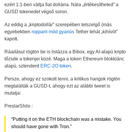
ezért 1:1-ben váltja fiat dollárra. Nála „értékesítheted” a
GUSD tokenedet végső soron.
Az eddig a „kriptodollár” szerepében tetszelgő (más
egyebekben
roppant mód gyanús
Tether tehát „kihívót”
kapott.
Ráadásul rögtön be is listázza a Bibox, egy AI-alapú kripto
tőzsde a tokenjei közé. Maga a token Ethereum blokklánc
alapú, sztenderd
ERC-2O token
.
Persze, ahogy ez szokott lenni, a kritikus hangok rögtön
megtalálták a GUSD-t, ahogy ezt az alábbi tweet is
mutatja:
PreslarShilo :
“Putting it on the ETH blockchain was a mistake. You
should have gone with Tron.”