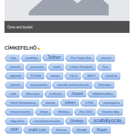
Done and dusted.
CÍMKEFELHŐ
Tether
Visa
tumbling
The Pirate Bay
utreexo
Satoshi
szavazás
stabil
United Kingdom
Teal
X.com
ügyvéd
whisky
TSLA
WBTC
SafePal
Ukraine
szingularitás
virtuális fizetőeszközök
Robotika
Segwit
usdt
Wanchain
X Money
WallStreetBets
token
Vivek Ramaswamy
startup
STRC
számlapénz
Virtual insanity
Verge
Whiskey
The DAO
Timothy May
szabályozás
Strategy
világ-pénz
személyazonosítás
XRP
stabil coin
Ripple
tőzsde
Shitcoin