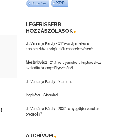
XRP
Roger Ver
LEGFRISSEBB
HOZZÁSZÓLÁSOK
dr. Varsányi Károly
-
21%-os díjemelés a
kriptoeszköz szolgáltatók engedélyezésénél.
Mesterlövész
-
21%-os díjemelés a kriptoeszköz
szolgáltatók engedélyezésénél.
dr. Varsányi Károly
-
Starmind.
Inspirátor
-
Starmind.
dr. Varsányi Károly
-
2032-re nyugdíjba vonul az
!
öregedés?
ARCHÍVUM