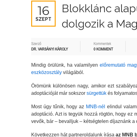
Blokklánc alap
16
SZEPT
dolgozik a Ma
Szerző
Kommentek
DR. VARSÁNYI KÁROLY
0 KOMMENT
Mindig örülünk, ha valamilyen
előremutató mag
eszközosztály
világából.
Örömünk különösen nagy, amikor ezt szabályozó
adoptációját már sokszor
sürgettük
és folyamatos
Most úgy tűnik, hogy az
MNB-nél
elindul valam
adoptáció. Azt is tegyük hozzá rögtön, hogy e
vevők, bár – bevalljuk – kétségtelen díjaznánk a 
Következzen hát partneroldalunk írása
az MNB bl