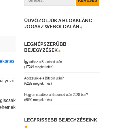
ÜDVÖZÖLJÜK A BLOKKLÁNC
JOGÁSZ WEBOLDALÁN
LEGNÉPSZERŰBB
BEJEGYZÉSEK
ektetési
Így adózz a Bitcoinod után.
(17249 megtekintés)
Adózzunk-e a Bitcoin után?
bályozói
(6292 megtekintés)
Hogyan is adózz a Bitcoinod után 2020-ban?
(6090 megtekintés)
égiscsak
ehetnek
LEGFRISSEBB BEJEGYZÉSEINK