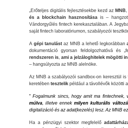
„Erőteljes digitális fejlesztésekbe kezd az
MNB
,
és a blockchain hasznosítása
is – hangzot
Vándorgyűlés fintech kerekasztalában. A Jegyba
saját fintech laboratóriumon, szabályozói tesztk
A
gépi tanulást
az MNB a lehető legkorábban
dokumentáció gyorsan feldolgozhatóvá és „fe
rendszeren is
,
ami a jelzáloghitelek mögötti 
– hangsúlyozta az MNB alelnöke.
Az MNB a szabályozói sandbox-on keresztül is 
keretében
tesztelik
például a távollévők közötti 
”
Fogalmunk sincs, hogy amit ma fintechnek,
múlva
, illetve ennek
milyen kulturális változ
digitalizáció és az adat(kezelés) lesz. Az MNB ez
Ha a pénzügyi szektor megfelelő
adattárház