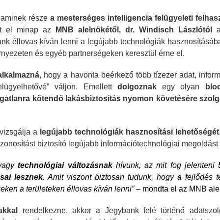
 aminek része
a mesterséges intelligencia felügyeleti felha
t el minap az
MNB alelnökétől, dr. Windisch Lászlótól
a
nk éllovas kíván lenni a legújabb technológiák hasznosításáb
örnyezeten és egyéb partnerségeken keresztül érne el.
alkalmazná
, hogy a havonta beérkező több tízezer adat, infor
Megérkezett a kazah Bitcoin tartalék?
Orosz kriptós fejlemények.
lügyelhetővé” váljon. Emellett
dolgoznak
egy olyan
blo
ingatlanra kötendő lakásbiztosítás nyomon követésére szolg
vizsgálja a
legújabb technológiák hasznosítási lehetőségét
azonosítást biztosító legújabb információtechnológiai megoldást 
 vagy
technológiai változásnak
hívunk, az mit fog jelenteni
ásai lesznek
. Amit viszont biztosan tudunk, hogy a fejlődés 
eken a területeken éllovas kíván lenni”
– mondta el az MNB ale
akkal
rendelkezne, akkor a Jegybank felé történő adatszolg