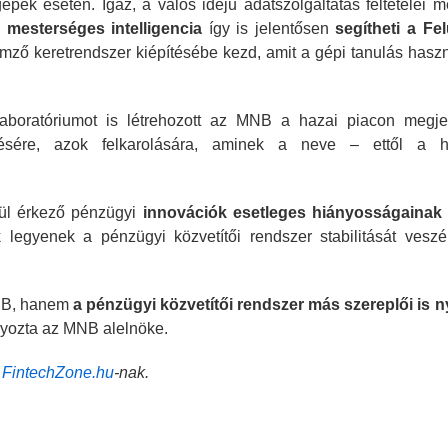
pek esetén. Igaz, a valós idejű adatszolgáltatás feltételei
a
mesterséges intelligencia
így is jelentősen
segítheti a Fe
mző keretrendszer kiépítésébe kezd, amit a gépi tanulás hasz
 laboratóriumot is létrehozott az MNB a hazai piacon megje
ezésére, azok felkarolására, aminek a neve – ettől a h
ül érkező pénzügyi
innovációk esetleges hiányosságainak
 legyenek a pénzügyi közvetítői rendszer stabilitását veszé
MNB, hanem
a pénzügyi közvetítői rendszer más szereplői is n
yozta az MNB alelnöke.
a
FintechZone.hu
-nak.