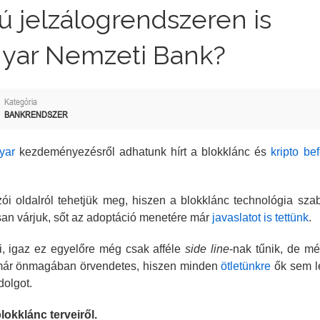
ú jelzálogrendszeren is
gyar Nemzeti Bank?
Kategória
BANKRENDSZER
yar
kezdeményezésről adhatunk hírt a blokklánc és
kripto bef
i oldalról tehetjük meg, hiszen a blokklánc technológia sza
an várjuk, sőt az adoptáció menetére már
javaslatot is tettünk
.
i, igaz ez egyelőre még csak afféle
side line
-nak tűnik, de m
z már önmagában örvendetes, hiszen minden
ötletünkre
ők sem l
dolgot.
okklánc terveiről.