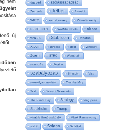
 még nem
szólásszabadság
ügyvéd
lügyelet
Tether
Zencash
Satoshi
nosítása
WBTC
sound money
Virtual insanity
stabil coin
tőzsde
WallStreetBets
lenő új
Stabilcoin
web 3.0
Robotika
éttől –
X.com
utreexo
usdt
Whiskey
Zcash
STRC
Wanchain
 időben
szavazás
Ukraine
lyeztető
szabályozás
Shitcoin
Visa
személyazonosítás
Timothy May
yitottan
Teal
Satoshi Nakamoto
Strategy
The Pirate Bay
világ-pénz
Stockholm
Trump
virtuális fizetőeszközök
Vivek Ramaswamy
Solana
stabil
SafePal