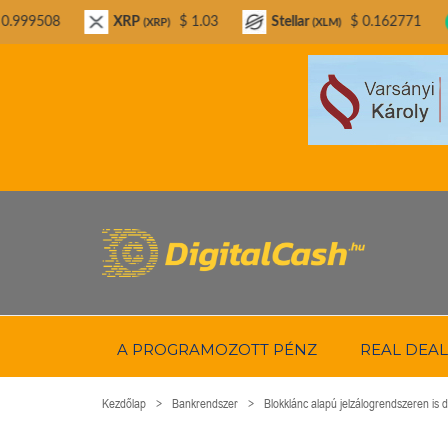
XRP
$ 1.03
Stellar
$ 0.162771
Bitcoin C
(XRP)
(XLM)
A PROGRAMOZOTT PÉNZ
REAL DEAL
Kezdőlap
Bankrendszer
Blokklánc alapú jelzálogrendszeren is