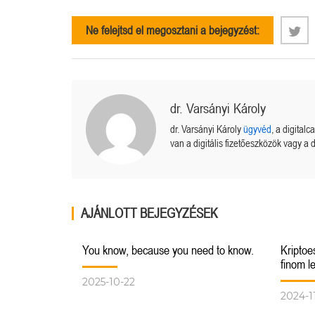
Ne felejtsd el megosztani a bejegyzést:
dr. Varsányi Károly
dr. Varsányi Károly
ügyvéd
, a digital
van a digitális fizetőeszközök vagy a d
AJÁNLOTT BEJEGYZÉSEK
You know, because you need to know.
Kriptoe
finom l
2025-10-22
2024-1