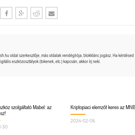
cash.hu oldal szerkesztője, más oldalak vendégírója, blokklánc jogász. Ha kérdésed
igitális eszközosztályok (tokenek, etc.) kapcsán, akkor írj neki.
szköz szolgáltató Mabel: az
Kriptopiaci elemzőt keres az MNB
esz!
2024-02-06
1-30