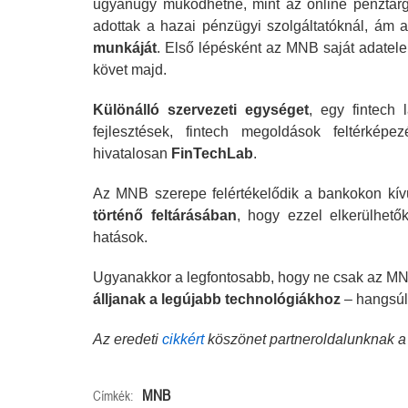
ugyanúgy működhetne, mint az online pénztárgé
adottak a hazai pénzügyi szolgáltatóknál, ám 
munkáját
. Első lépésként az MNB saját adatele
követ majd.
Különálló szervezeti egységet
, egy fintech
fejlesztések, fintech megoldások feltérkép
hivatalosan
FinTechLab
.
Az MNB szerepe felértékelődik a bankokon kív
történő feltárásában
, hogy ezzel elkerülhetők
hatások.
Ugyanakkor a legfontosabb, hogy ne csak az 
álljanak a legújabb technológiákhoz
– hangsúl
Az eredeti
cikkért
köszönet partneroldalunknak 
MNB
Címkék: