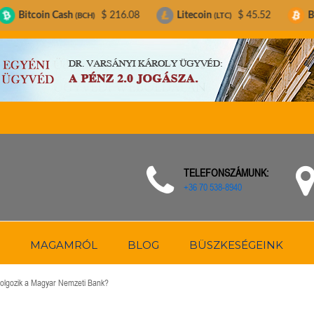
ash
$ 216.08
Litecoin
$ 45.52
Bitcoin
$ 
(BCH)
(LTC)
(BTC)
TELEFONSZÁMUNK:
+36 70 538-8940
MAGAMRÓL
BLOG
BÜSZKESÉGEINK
 dolgozik a Magyar Nemzeti Bank?