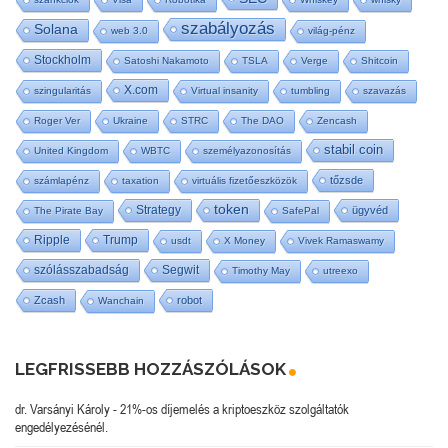
szabályozás
Solana
web 3.0
világ-pénz
Stockholm
Satoshi Nakamoto
TSLA
Verge
Shitcoin
X.com
szingularitás
Virtual insanity
tumbling
szavazás
Roger Ver
Ukraine
STRC
The DAO
Zencash
stabil coin
United Kingdom
WBTC
személyazonosítás
tőzsde
számlapénz
taxation
virtuális fizetőeszközök
token
Strategy
ügyvéd
The Pirate Bay
SafePal
Ripple
Trump
usdt
X Money
Vivek Ramaswamy
szólásszabadság
Segwit
Timothy May
utreexo
Zcash
robot
Wanchain
LEGFRISSEBB HOZZÁSZÓLÁSOK
dr. Varsányi Károly
-
21%-os díjemelés a kriptoeszköz szolgáltatók
engedélyezésénél.