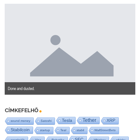
Done and dusted.
CÍMKEFELHŐ
Tether
Tesla
XRP
sound money
Satoshi
Stabilcoin
startup
Teal
stabil
WallStreetBets
SEC
szankciók
Visa
Robotika
Whiskey
whisky