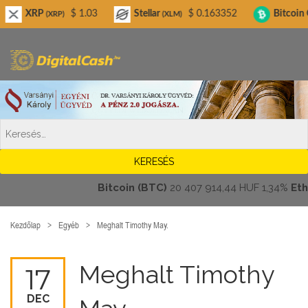
Digitalcash.hu
P
$ 1.03
Stellar
$ 0.163352
Bitcoin Cash
(XRP)
(XLM)
(BCH)
Bitcoin (BTC)
20 407 914,44 HUF
1,34%
Ethere
Kezdőlap
Egyéb
Meghalt Timothy May.
Meghalt Timothy
17
DEC