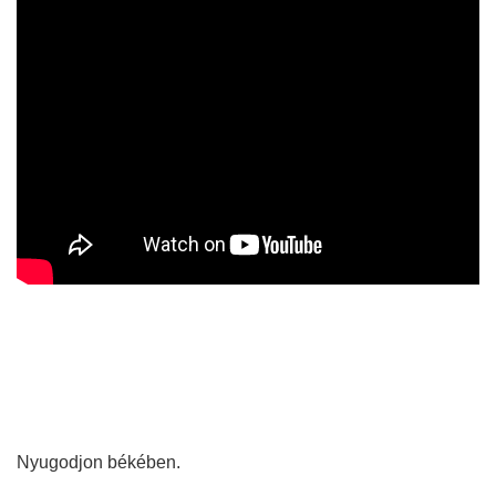
Nyugodjon békében.