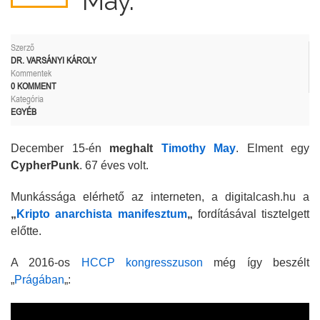
May.
Szerző
DR. VARSÁNYI KÁROLY
Kommentek
0 KOMMENT
Kategória
EGYÉB
December 15-én
meghalt
Timothy May
. Elment egy
CypherPunk
. 67 éves volt.
Munkássága elérhető az interneten, a digitalcash.hu a
„
Kripto anarchista manifesztum
„
fordításával tisztelgett
előtte.
A 2016-os
HCCP kongresszuson
még így beszélt
„
Prágában
„: