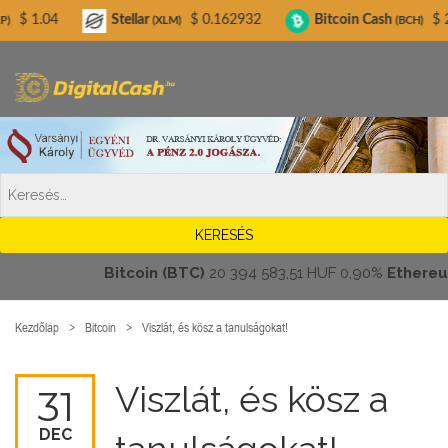
Digitalcash.hu
Stellar
$ 0.162932
Bitcoin Cash
$ 216.14
(XLM)
(BCH)
Bitcoin (BTC)
20 394 583,51 HUF
0,90%
Ethereum (
Kezdőlap
Bitcoin
Viszlát, és kösz a tanulságokat!
Viszlát, és kösz a
31
DEC