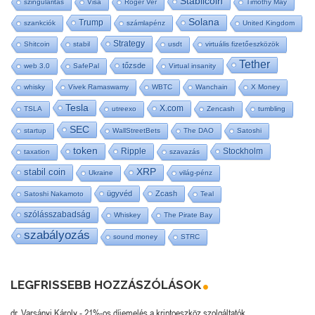
Stabilcoin
szingularitás
Visa
Roger Ver
Timothy May
Solana
Trump
szankciók
számlapénz
United Kingdom
Strategy
Shitcoin
stabil
usdt
virtuális fizetőeszközök
Tether
tőzsde
web 3.0
SafePal
Virtual insanity
whisky
Vivek Ramaswamy
WBTC
Wanchain
X Money
Tesla
X.com
TSLA
utreexo
Zencash
tumbling
SEC
startup
WallStreetBets
The DAO
Satoshi
token
Ripple
Stockholm
taxation
szavazás
stabil coin
XRP
Ukraine
világ-pénz
ügyvéd
Zcash
Satoshi Nakamoto
Teal
szólásszabadság
Whiskey
The Pirate Bay
szabályozás
sound money
STRC
LEGFRISSEBB HOZZÁSZÓLÁSOK
dr. Varsányi Károly
-
21%-os díjemelés a kriptoeszköz szolgáltatók