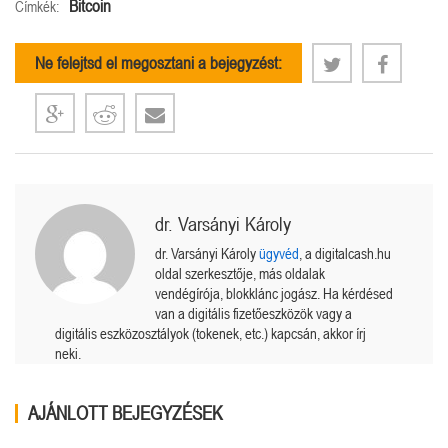
Bitcoin
Címkék:
Ne felejtsd el megosztani a bejegyzést:
dr. Varsányi Károly
dr. Varsányi Károly
ügyvéd
, a digitalcash.hu
oldal szerkesztője, más oldalak
vendégírója, blokklánc jogász. Ha kérdésed
van a digitális fizetőeszközök vagy a
digitális eszközosztályok (tokenek, etc.) kapcsán, akkor írj
neki.
AJÁNLOTT BEJEGYZÉSEK