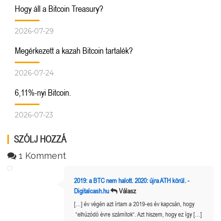
Hogy áll a Bitcoin Treasury?
2026-07-29
Megérkezett a kazah Bitcoin tartalék?
2026-07-24
6,11%-nyi Bitcoin.
2026-07-23
SZÓLJ HOZZÁ
1 Komment
2019: a BTC nem halott. 2020: újra ATH körül. -
Digitalcash.hu
Válasz
[…] év végén azt írtam a 2019-es év kapcsán, hogy
“elhúzódó évre számítok“. Azt hiszem, hogy ez így […]