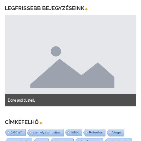
LEGFRISSEBB BEJEGYZÉSEINK
Done and dusted.
CÍMKEFELHŐ
Segwit
robot
személyazonosítás
Robotika
Verge