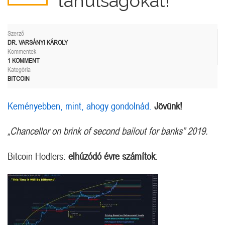
tanulságokat!
Szerző
DR. VARSÁNYI KÁROLY
Kommentek
1 KOMMENT
Kategória
BITCOIN
Keményebben, mint, ahogy gondolnád.
Jövünk!
„Chancellor on brink of second bailout for banks” 2019.
Bitcoin Hodlers:
elhúzódó évre számítok
: