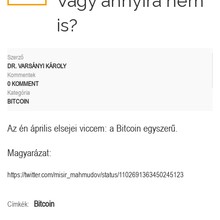
Vagy annyira nem
is?
Szerző
DR. VARSÁNYI KÁROLY
Kommentek
0 KOMMENT
Kategória
BITCOIN
Az én április elsejei viccem: a Bitcoin egyszerű.
Magyarázat:
https://twitter.com/misir_mahmudov/status/1102691363450245123
Bitcoin
Címkék: