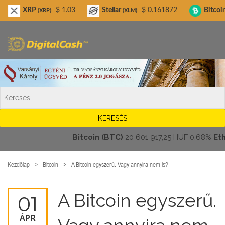
Digitalcash.hu
RP
$ 1.03
Stellar
$ 0.161872
Bitcoin Cash
(XRP)
(XLM)
(BC
Bitcoin (BTC)
20 601 917,25 HUF
0,68%
Ether
Kezdőlap
Bitcoin
A Bitcoin egyszerű. Vagy annyira nem is?
A Bitcoin egyszerű.
01
ÁPR