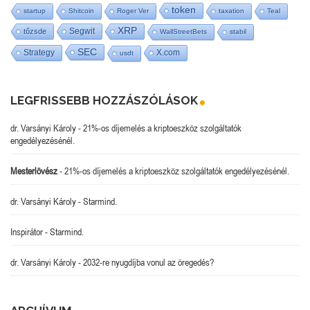
token
startup
Shitcoin
Roger Ver
taxation
Teal
XRP
Segwit
tőzsde
WallStreetBets
stabil
SEC
Strategy
X.com
usdt
LEGFRISSEBB HOZZÁSZÓLÁSOK
dr. Varsányi Károly
-
21%-os díjemelés a kriptoeszköz szolgáltatók
engedélyezésénél.
Mesterlövész
-
21%-os díjemelés a kriptoeszköz szolgáltatók engedélyezésénél.
dr. Varsányi Károly
-
Starmind.
Inspirátor
-
Starmind.
dr. Varsányi Károly
-
2032-re nyugdíjba vonul az öregedés?