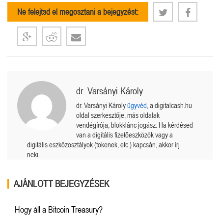
Ne felejtsd el megosztani a bejegyzést:
dr. Varsányi Károly
dr. Varsányi Károly
ügyvéd
, a digitalcash.hu
oldal szerkesztője, más oldalak
vendégírója, blokklánc jogász. Ha kérdésed
van a digitális fizetőeszközök vagy a
digitális eszközosztályok (tokenek, etc.) kapcsán, akkor írj
neki.
AJÁNLOTT BEJEGYZÉSEK
Hogy áll a Bitcoin Treasury?