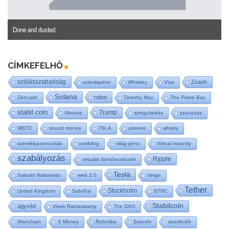
Done and dusted.
CÍMKEFELHŐ
szólásszabadság
Zcash
számlapénz
Whiskey
Visa
Solana
robot
Zencash
Timothy May
The Pirate Bay
stabil coin
Trump
Ukraine
szingularitás
szavazás
WBTC
sound money
TSLA
utreexo
whisky
személyazonosítás
tumbling
világ-pénz
Virtual insanity
szabályozás
Ripple
virtuális fizetőeszközök
Tesla
Satoshi Nakamoto
web 3.0
Verge
Tether
Stockholm
United Kingdom
SafePal
STRC
Stabilcoin
ügyvéd
Vivek Ramaswamy
The DAO
Wanchain
X Money
Robotika
Satoshi
szankciók