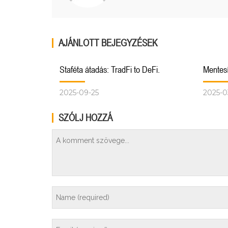
AJÁNLOTT BEJEGYZÉSEK
Staféta átadás: TradFi to DeFi.
Mentesí
2025-09-25
2025-0
SZÓLJ HOZZÁ