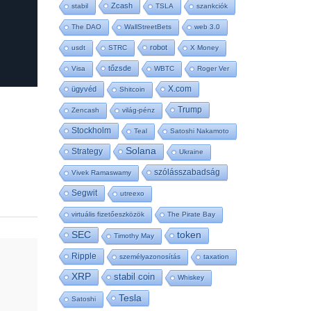
Zcash
stabil
TSLA
szankciók
The DAO
WallStreetBets
web 3.0
robot
usdt
STRC
X Money
tőzsde
Visa
WBTC
Roger Ver
X.com
ügyvéd
Shitcoin
Trump
Zencash
világ-pénz
Stockholm
Teal
Satoshi Nakamoto
Solana
Strategy
Ukraine
szólásszabadság
Vivek Ramaswamy
Segwit
utreexo
virtuális fizetőeszközök
The Pirate Bay
SEC
token
Timothy May
Ripple
személyazonosítás
taxation
XRP
stabil coin
Whiskey
Tesla
Satoshi