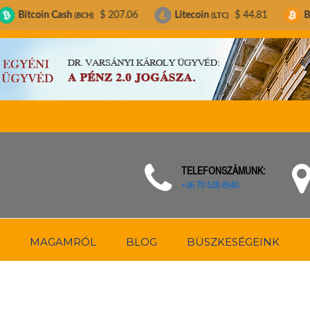
sh
$ 207.06
Litecoin
$ 44.81
Bitcoin
$ 6
(BCH)
(LTC)
(BTC)
TELEFONSZÁMUNK:
+36 70 538-8940
MAGAMRÓL
BLOG
BÜSZKESÉGEINK