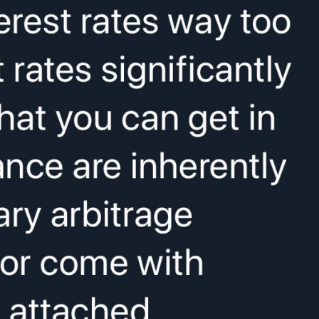
6,11%-nyi Bitcoin.
Done and dusted.