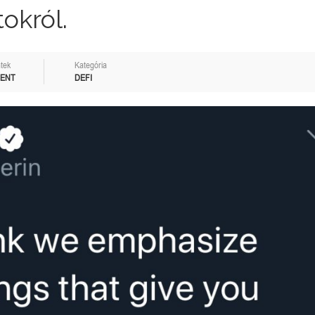
okról.
tek
Kategória
MENT
DEFI