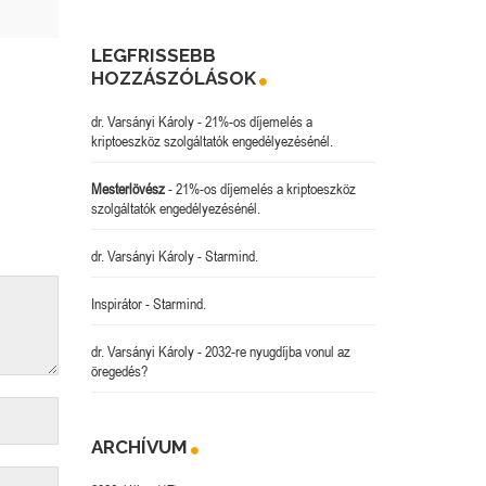
LEGFRISSEBB
HOZZÁSZÓLÁSOK
dr. Varsányi Károly
-
21%-os díjemelés a
kriptoeszköz szolgáltatók engedélyezésénél.
Mesterlövész
-
21%-os díjemelés a kriptoeszköz
szolgáltatók engedélyezésénél.
dr. Varsányi Károly
-
Starmind.
Inspirátor
-
Starmind.
dr. Varsányi Károly
-
2032-re nyugdíjba vonul az
öregedés?
ARCHÍVUM