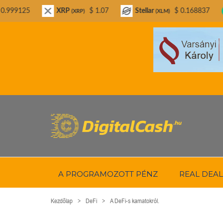
XRP
$ 1.07
Stellar
$ 0.168837
Bitcoin Ca
(XRP)
(XLM)
A PROGRAMOZOTT PÉNZ
REAL DEAL
Kezdőlap
DeFi
A DeFi-s kamatokról.