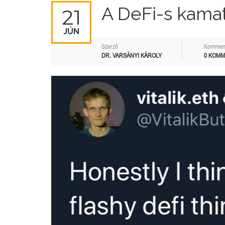
A DeFi-s kamat
21
JÚN
Szerző
Kommen
DR. VARSÁNYI KÁROLY
0 KOM