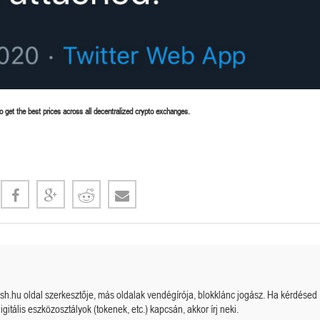
 get the best prices across all decentralized crypto exchanges.
cash.hu oldal szerkesztője, más oldalak vendégírója, blokklánc jogász. Ha kérdésed
igitális eszközosztályok (tokenek, etc.) kapcsán, akkor írj neki.