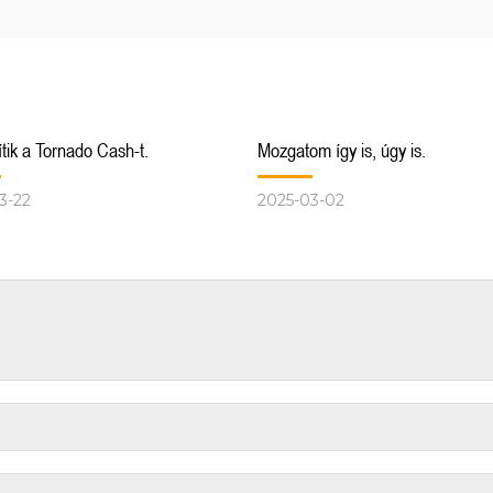
tik a Tornado Cash-t.
Mozgatom így is, úgy is.
3-22
2025-03-02