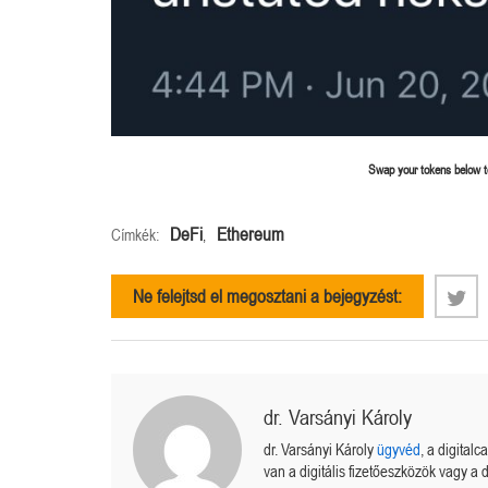
Swap your tokens below to
DeFi
Ethereum
Címkék:
,
Ne felejtsd el megosztani a bejegyzést:
dr. Varsányi Károly
dr. Varsányi Károly
ügyvéd
, a digital
van a digitális fizetőeszközök vagy a d