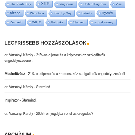
XRP
The Pirate Bay
világ-pénz
United Kingdom
Visa
tőzsde
ügyvéd
Wanchain
Timothy May
Satoshi
Zencash
WBTC
Robotika
Shitcoin
sound money
LEGFRISSEBB HOZZÁSZÓLÁSOK
dr. Varsányi Károly
-
21%-os díjemelés a kriptoeszköz szolgáltatók
engedélyezésénél.
Mesterlövész
-
21%-os díjemelés a kriptoeszköz szolgáltatók engedélyezésénél.
dr. Varsányi Károly
-
Starmind.
Inspirátor
-
Starmind.
dr. Varsányi Károly
-
2032-re nyugdíjba vonul az öregedés?
ARCHÍVUM