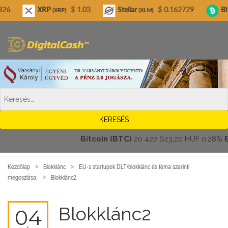
Digitalcash.hu
XRP
$ 1.03
Stellar
$ 0.162729
Bitcoin Ca
(XRP)
(XLM)
Bitcoin (BTC)
20 422 623,20 HUF
0,28%
Ethe
Kezdőlap
Blokklánc
EU-s startupok DLT/blokklánc és téma szerinti
megoszlása.
Blokklánc2
Blokklánc2
04