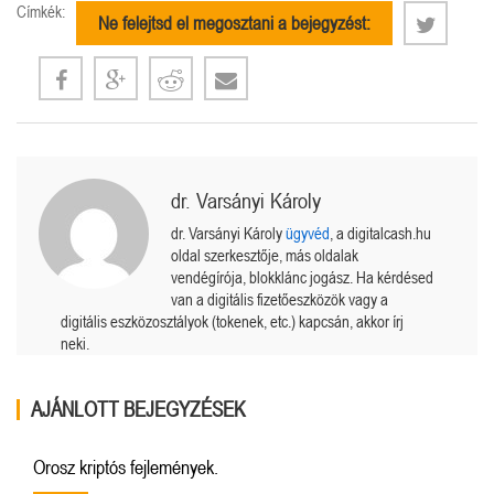
Címkék:
Ne felejtsd el megosztani a bejegyzést:
dr. Varsányi Károly
dr. Varsányi Károly
ügyvéd
, a digitalcash.hu
oldal szerkesztője, más oldalak
vendégírója, blokklánc jogász. Ha kérdésed
van a digitális fizetőeszközök vagy a
digitális eszközosztályok (tokenek, etc.) kapcsán, akkor írj
neki.
AJÁNLOTT BEJEGYZÉSEK
Orosz kriptós fejlemények.