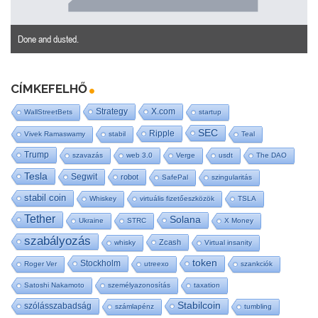
Done and dusted.
CÍMKEFELHŐ
Strategy
X.com
WallStreetBets
startup
SEC
Ripple
Vivek Ramaswamy
stabil
Teal
Trump
szavazás
web 3.0
Verge
usdt
The DAO
Tesla
Segwit
robot
SafePal
szingularitás
stabil coin
Whiskey
virtuális fizetőeszközök
TSLA
Tether
Solana
Ukraine
STRC
X Money
szabályozás
Zcash
whisky
Virtual insanity
token
Stockholm
Roger Ver
utreexo
szankciók
Satoshi Nakamoto
személyazonosítás
taxation
Stabilcoin
szólásszabadság
számlapénz
tumbling