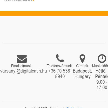
Email címünk:
Telefonszámunk:
Címünk:
Munkaidő
rvarsanyi@digitalcash.hu
+36 70 538-
Budapest,
Hétfő 
8940
Hungary
Pénte
9.00 -
17.00