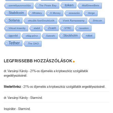
token
személyazonosítás
The Pirate Bay
WallStreetBets
Stabilcoin
Whiskey
X Money
szavazás
Verge
Solana
virtuális fizetőeszközök
Vivek Ramaswamy
Shitcoin
Zcash
Virtual insanity
stabil
STRC
taxation
Stockholm
ügyvéd
robot
világ-pénz
Satoshi
Tether
The DAO
LEGFRISSEBB HOZZÁSZÓLÁSOK
dr. Varsányi Károly
-
21%-os díjemelés a kriptoeszköz szolgáltatók
engedélyezésénél.
Mesterlövész
-
21%-os díjemelés a kriptoeszköz szolgáltatók engedélyezésénél.
dr. Varsányi Károly
-
Starmind.
Inspirátor
-
Starmind.