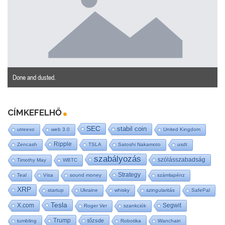
Done and dusted.
CÍMKEFELHŐ
SEC
stabil coin
utreexo
web 3.0
United Kingdom
Ripple
Zencash
TSLA
Satoshi Nakamoto
usdt
szabályozás
szólásszabadság
Timothy May
WBTC
Strategy
Teal
Visa
sound money
számlapénz
XRP
startup
Ukraine
whisky
szingularitás
SafePal
Tesla
X.com
Segwit
Roger Ver
szankciók
Trump
tőzsde
tumbling
Robotika
Wanchain