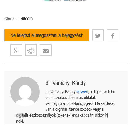
Bitcoin
Címkék:
Ne felejtsd el megosztani a bejegyzést:
dr. Varsányi Károly
dr. Varsányi Károly
ügyvéd
, a digitalcash.hu
oldal szerkesztője, más oldalak
vendégírója, blokklánc jogász. Ha kérdésed
van a digitális fizetőeszközök vagy a
digitális eszközosztályok (tokenek, etc.) kapcsán, akkor írj
neki.