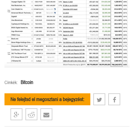
Bitcoin
Címkék:
Ne felejtsd el megosztani a bejegyzést: