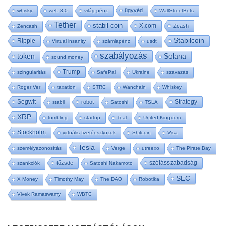
ügyvéd
whisky
web 3.0
világ-pénz
WallStreetBets
Tether
stabil coin
X.com
Zcash
Zencash
Stabilcoin
Ripple
Virtual insanity
számlapénz
usdt
szabályozás
token
Solana
sound money
Trump
szingularitás
SafePal
Ukraine
szavazás
Roger Ver
taxation
STRC
Wanchain
Whiskey
Segwit
Strategy
robot
stabil
Satoshi
TSLA
XRP
tumbling
startup
Teal
United Kingdom
Stockholm
virtuális fizetőeszközök
Shitcoin
Visa
Tesla
személyazonosítás
Verge
utreexo
The Pirate Bay
szólásszabadság
tőzsde
szankciók
Satoshi Nakamoto
SEC
X Money
Timothy May
The DAO
Robotika
Vivek Ramaswamy
WBTC