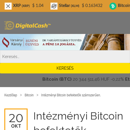
Digitalcash.hu
RP
$ 1.04
Stellar
$ 0.163432
Bitcoin Cash
(XRP)
(XLM)
(BCH
Bitcoin (BTC)
20 344 511,46 HUF
-0,22%
Ether
Kezdőlap
Bitcoin
Intézményi Bitcoin befektetők számszerűen.
Intézményi Bitcoin
20
OKT