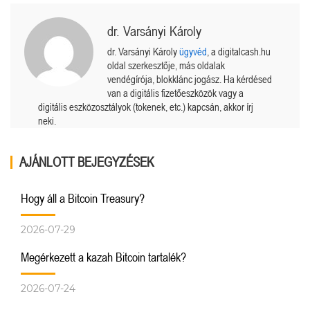
dr. Varsányi Károly
dr. Varsányi Károly
ügyvéd
, a digitalcash.hu
oldal szerkesztője, más oldalak
vendégírója, blokklánc jogász. Ha kérdésed
van a digitális fizetőeszközök vagy a
digitális eszközosztályok (tokenek, etc.) kapcsán, akkor írj
neki.
AJÁNLOTT BEJEGYZÉSEK
Hogy áll a Bitcoin Treasury?
2026-07-29
Megérkezett a kazah Bitcoin tartalék?
2026-07-24