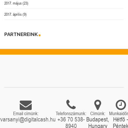
2017. május
(23)
2017. április
(9)
PARTNEREINK
Email címünk:
Telefonszámunk:
Címünk:
Munkaidő
rvarsanyi@digitalcash.hu
+36 70 538-
Budapest,
Hétfő 
8940
Hungary
Pénte