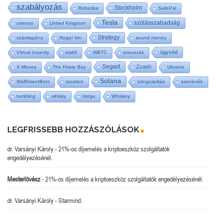
szabályozás
Stockholm
Robotika
SafePal
Tesla
szólásszabadság
utreexo
United Kingdom
Strategy
számlapénz
Roger Ver
sound money
ügyvéd
Virtual insanity
stabil
WBTC
szavazás
Segwit
Zcash
X Money
The Pirate Bay
Ukraine
Solana
WallStreetBets
taxation
szingularitás
szankciók
tumbling
whisky
Verge
Whiskey
LEGFRISSEBB HOZZÁSZÓLÁSOK
dr. Varsányi Károly
-
21%-os díjemelés a kriptoeszköz szolgáltatók
engedélyezésénél.
Mesterlövész
-
21%-os díjemelés a kriptoeszköz szolgáltatók engedélyezésénél.
dr. Varsányi Károly
-
Starmind.