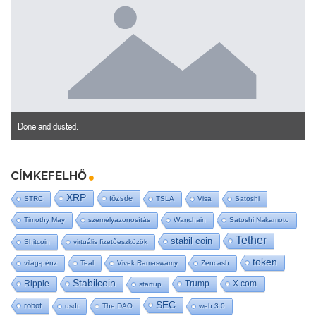
Done and dusted.
CÍMKEFELHŐ
XRP
tőzsde
STRC
TSLA
Visa
Satoshi
Timothy May
személyazonosítás
Wanchain
Satoshi Nakamoto
Tether
stabil coin
Shitcoin
virtuális fizetőeszközök
token
világ-pénz
Teal
Vivek Ramaswamy
Zencash
Stabilcoin
Ripple
Trump
X.com
startup
SEC
robot
usdt
The DAO
web 3.0