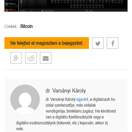
Bitcoin
Címkék:
Ne felejtsd el megosztani a bejegyzést:
dr. Varsányi Károly
dr. Varsányi Károly
ügyvéd
, a digitalcash.hu
oldal szerkesztője, más oldalak
vendégírója, blokklánc jogász. Ha kérdésed
van a digitális fizetőeszközök vagy a
digitális eszközosztályok (tokenek, etc.) kapcsán, akkor írj
neki.