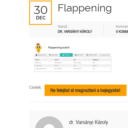
Flappening
30
DEC
Szerző
Kommen
DR. VARSÁNYI KÁROLY
0 KOM
Címkék:
Ne felejtsd el megosztani a bejegyzést:
dr. Varsányi Károly