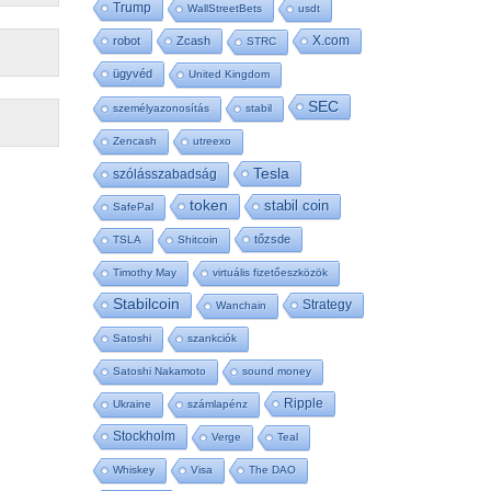
Trump
WallStreetBets
usdt
X.com
robot
Zcash
STRC
ügyvéd
United Kingdom
SEC
személyazonosítás
stabil
Zencash
utreexo
Tesla
szólásszabadság
token
stabil coin
SafePal
tőzsde
TSLA
Shitcoin
Timothy May
virtuális fizetőeszközök
Stabilcoin
Strategy
Wanchain
Satoshi
szankciók
Satoshi Nakamoto
sound money
Ripple
Ukraine
számlapénz
Stockholm
Verge
Teal
Whiskey
Visa
The DAO