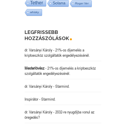
Tether
Solana
Roger Ver
whisky
LEGFRISSEBB
HOZZÁSZÓLÁSOK
dr. Varsányi Károly
-
21%-os díjemelés a
kriptoeszköz szolgáltatók engedélyezésénél.
Mesterlövész
-
21%-os díjemelés a kriptoeszköz
szolgáltatók engedélyezésénél.
dr. Varsányi Károly
-
Starmind.
Inspirátor
-
Starmind.
dr. Varsányi Károly
-
2032-re nyugdíjba vonul az
öregedés?