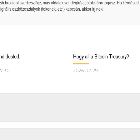
cash.hu oldal szerkesztője, más oldalak vendégírója, blokklánc jogász. Ha kérdésed
igitális eszközosztályok (tokenek, etc.) kapcsán, akkor írj neki.
Megérkezett a kazah Bitcoin tartalék?
Orosz kriptós fejlemények.
nd dusted.
Hogy áll a Bitcoin Treasury?
7-30
2026-07-29