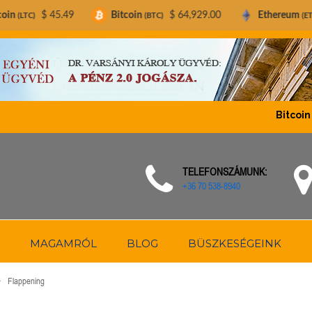
.49
Bitcoin
$ 64,929.00
Ethereum
$ 1,914.09
(BTC)
(ETH)
Bitcoin (BTC)
TELEFONSZÁMUNK:
+36 70 538-8940
MAGAMRÓL
BLOG
BÜSZKESÉGEINK
Flappening