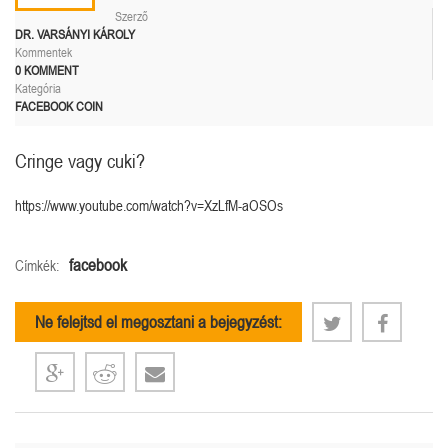
Szerző
DR. VARSÁNYI KÁROLY
Kommentek
0 KOMMENT
Kategória
FACEBOOK COIN
Cringe vagy cuki?
https://www.youtube.com/watch?v=XzLfM-aOSOs
facebook
Címkék:
Ne felejtsd el megosztani a bejegyzést: