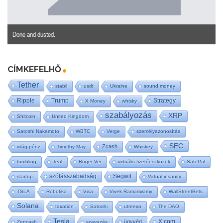
Done and dusted.
CÍMKEFELHŐ
Tether
stabil
usdt
Ukraine
sound money
Ripple
Trump
Strategy
X Money
whisky
szabályozás
XRP
Shitcoin
United Kingdom
Satoshi Nakamoto
WBTC
Verge
személyazonosítás
SEC
Zcash
világ-pénz
Timothy May
Whiskey
tumbling
Teal
Roger Ver
virtuális fizetőeszközök
SafePal
szólásszabadság
Segwit
startup
Virtual insanity
TSLA
Robotika
Visa
Vivek Ramaswamy
WallStreetBets
Solana
taxation
Satoshi
utreexo
The DAO
Tesla
X.com
ügyvéd
Zencash
szavazás