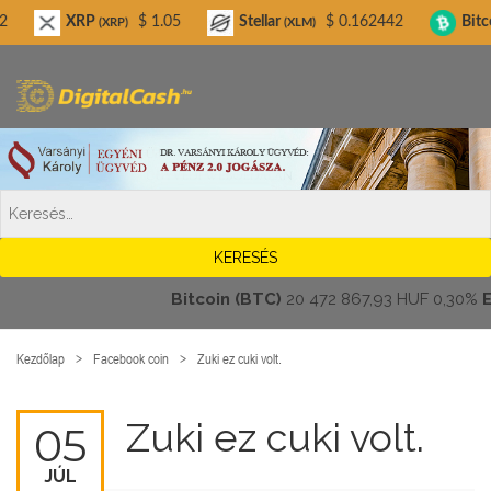
Digitalcash.hu
XRP
$ 1.05
Stellar
$ 0.162442
Bitcoin Cash
(XRP)
(XLM)
Bitcoin (BTC)
20 472 867,93 HUF
0,30%
Ethe
Kezdőlap
Facebook coin
Zuki ez cuki volt.
Zuki ez cuki volt.
05
JÚL