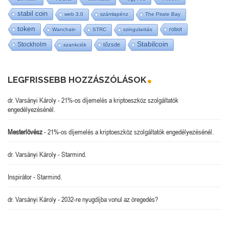
stabil coin
web 3.0
számlapénz
The Pirate Bay
token
robot
Wanchain
STRC
szingularitás
Stabilcoin
Stockholm
tőzsde
szankciók
LEGFRISSEBB HOZZÁSZÓLÁSOK
dr. Varsányi Károly
-
21%-os díjemelés a kriptoeszköz szolgáltatók
engedélyezésénél.
Mesterlövész
-
21%-os díjemelés a kriptoeszköz szolgáltatók engedélyezésénél.
dr. Varsányi Károly
-
Starmind.
Inspirátor
-
Starmind.
dr. Varsányi Károly
-
2032-re nyugdíjba vonul az öregedés?