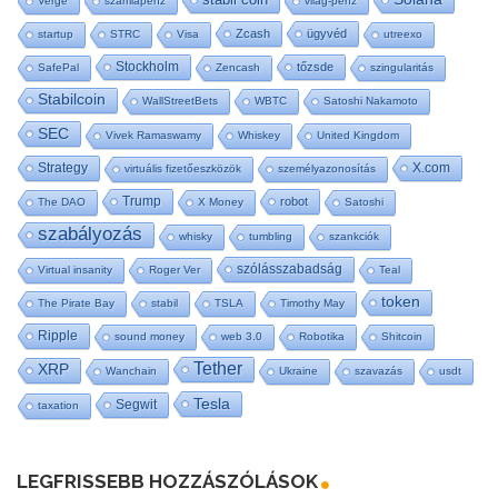
Verge
számlapénz
világ-pénz
Zcash
ügyvéd
startup
STRC
Visa
utreexo
Stockholm
tőzsde
SafePal
Zencash
szingularitás
Stabilcoin
WallStreetBets
WBTC
Satoshi Nakamoto
SEC
Vivek Ramaswamy
Whiskey
United Kingdom
Strategy
X.com
virtuális fizetőeszközök
személyazonosítás
Trump
robot
The DAO
X Money
Satoshi
szabályozás
whisky
tumbling
szankciók
szólásszabadság
Virtual insanity
Roger Ver
Teal
token
The Pirate Bay
stabil
TSLA
Timothy May
Ripple
sound money
web 3.0
Robotika
Shitcoin
Tether
XRP
Wanchain
Ukraine
szavazás
usdt
Tesla
Segwit
taxation
LEGFRISSEBB HOZZÁSZÓLÁSOK