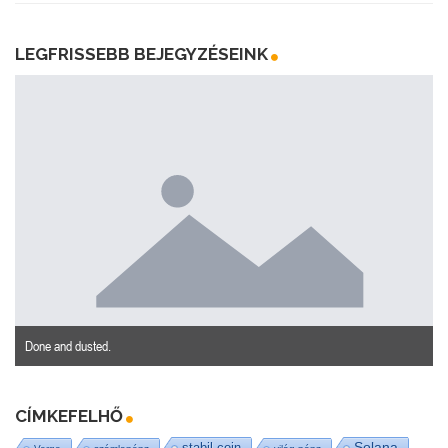
LEGFRISSEBB BEJEGYZÉSEINK
Done and dusted.
CÍMKEFELHŐ
stabil coin
Solana