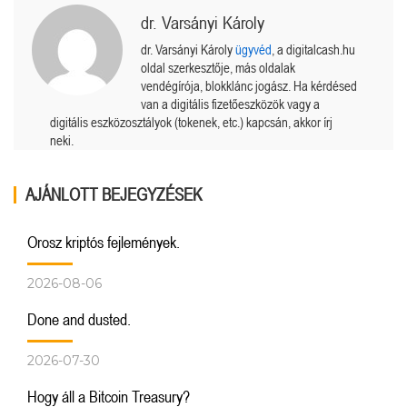
dr. Varsányi Károly
dr. Varsányi Károly
ügyvéd
, a digitalcash.hu
oldal szerkesztője, más oldalak
vendégírója, blokklánc jogász. Ha kérdésed
van a digitális fizetőeszközök vagy a
digitális eszközosztályok (tokenek, etc.) kapcsán, akkor írj
neki.
AJÁNLOTT BEJEGYZÉSEK
Orosz kriptós fejlemények.
2026-08-06
Done and dusted.
2026-07-30
Hogy áll a Bitcoin Treasury?