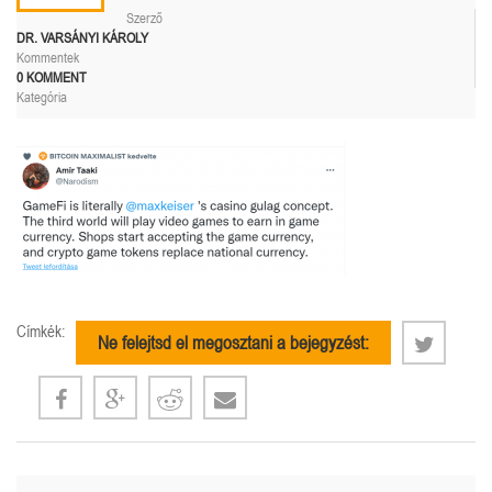
Szerző
DR. VARSÁNYI KÁROLY
Kommentek
0 KOMMENT
Kategória
Címkék:
Ne felejtsd el megosztani a bejegyzést: