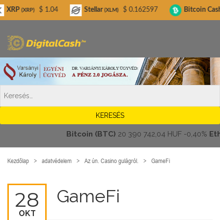
Digitalcash.hu
$ 1.04
Stellar
$ 0.162597
Bitcoin Cash
$ 
RP)
(XLM)
(BCH)
Bitcoin (BTC)
20 390 742,04 HUF
-0,40%
Ether
Kezdőlap
adatvédelem
Az ún. Casino gulágról.
GameFi
GameFi
28
OKT