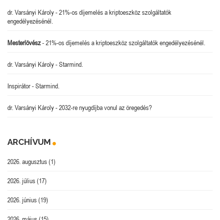
dr. Varsányi Károly
-
21%-os díjemelés a kriptoeszköz szolgáltatók
engedélyezésénél.
Mesterlövész
-
21%-os díjemelés a kriptoeszköz szolgáltatók engedélyezésénél.
dr. Varsányi Károly
-
Starmind.
Inspirátor
-
Starmind.
dr. Varsányi Károly
-
2032-re nyugdíjba vonul az öregedés?
ARCHÍVUM
2026. augusztus
(1)
2026. július
(17)
2026. június
(19)
2026. május
(15)