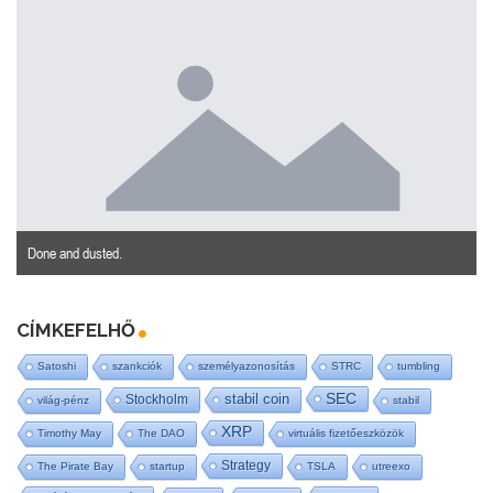
Done and dusted.
CÍMKEFELHŐ
Satoshi
szankciók
személyazonosítás
STRC
tumbling
SEC
stabil coin
Stockholm
világ-pénz
stabil
XRP
Timothy May
The DAO
virtuális fizetőeszközök
Strategy
The Pirate Bay
startup
TSLA
utreexo