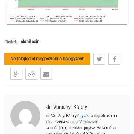
stabil coin
Címkék:
Ne felejtsd el megosztani a bejegyzést:
dr. Varsányi Károly
dr. Varsányi Károly
ügyvéd
, a digitalcash.hu
oldal szerkesztője, más oldalak
vendégírója, blokklánc jogász. Ha kérdésed
van a digitális fizetőeszközök vagy a