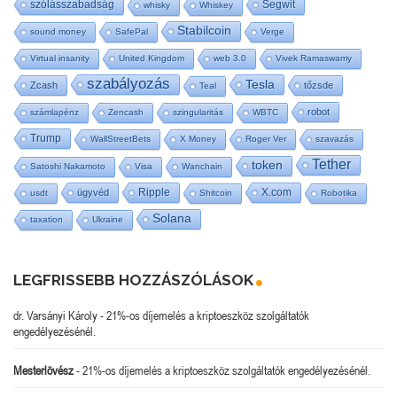
szólásszabadság
Segwit
whisky
Whiskey
Stabilcoin
sound money
SafePal
Verge
Virtual insanity
United Kingdom
web 3.0
Vivek Ramaswamy
szabályozás
Tesla
Zcash
tőzsde
Teal
robot
számlapénz
Zencash
szingularitás
WBTC
Trump
WallStreetBets
X Money
Roger Ver
szavazás
Tether
token
Satoshi Nakamoto
Visa
Wanchain
Ripple
X.com
ügyvéd
usdt
Shitcoin
Robotika
Solana
taxation
Ukraine
LEGFRISSEBB HOZZÁSZÓLÁSOK
dr. Varsányi Károly
-
21%-os díjemelés a kriptoeszköz szolgáltatók
engedélyezésénél.
Mesterlövész
-
21%-os díjemelés a kriptoeszköz szolgáltatók engedélyezésénél.