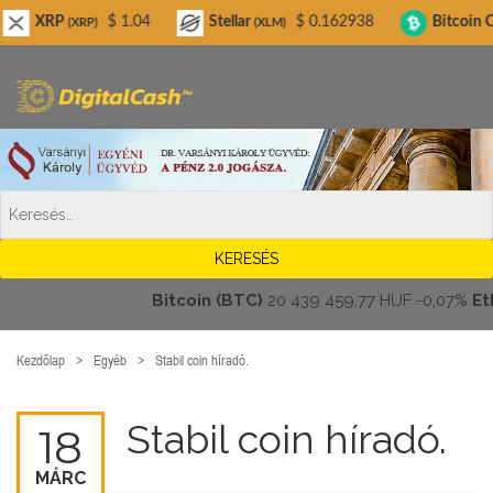
Digitalcash.hu
$ 1.04
Stellar
$ 0.162938
Bitcoin Cash
(XRP)
(XLM)
(BCH)
Bitcoin (BTC)
20 439 459,77 HUF
-0,07%
Ether
Kezdőlap
Egyéb
Stabil coin híradó.
Stabil coin híradó.
18
MÁRC