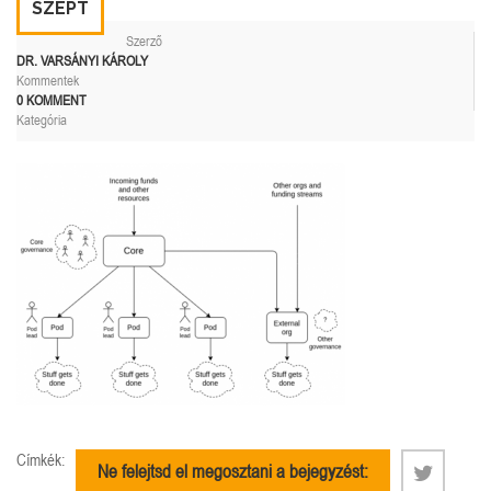
SZEPT
Szerző
DR. VARSÁNYI KÁROLY
Kommentek
0 KOMMENT
Kategória
Címkék:
Ne felejtsd el megosztani a bejegyzést: