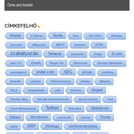
Done and dusted.
CÍMKEFELHŐ
Tesla
Ripple
X Money
Visa
The DAO
Whiskey
Zencash
világ-pénz
WBTC
taxation
STRC
szabályozás
Solana
X.com
szavazás
Verge
Zcash
web 3.0
Roger Ver
Wanchain
Satoshi Nakamoto
SEC
stabil coin
tőzsde
számlapénz
tumbling
Satoshi
utreexo
Virtual insanity
whisky
Ukraine
Segwit
TSLA
szingularitás
usdt
Shitcoin
Timothy May
virtuális fizetőeszközök
sound money
Teal
Tether
Stabilcoin
Vivek Ramaswamy
Robotika
token
Stockholm
Trump
szankciók
startup
XRP
Strategy
szólásszabadság
stabil