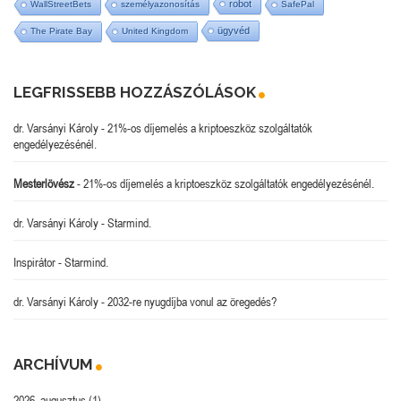
robot
WallStreetBets
személyazonosítás
SafePal
ügyvéd
The Pirate Bay
United Kingdom
LEGFRISSEBB HOZZÁSZÓLÁSOK
dr. Varsányi Károly
-
21%-os díjemelés a kriptoeszköz szolgáltatók
engedélyezésénél.
Mesterlövész
-
21%-os díjemelés a kriptoeszköz szolgáltatók engedélyezésénél.
dr. Varsányi Károly
-
Starmind.
Inspirátor
-
Starmind.
dr. Varsányi Károly
-
2032-re nyugdíjba vonul az öregedés?
ARCHÍVUM
2026. augusztus
(1)