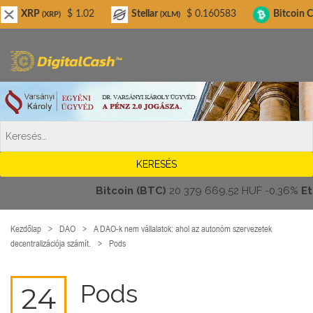
Digitalcash.hu
$ 1.02
Stellar
$ 0.160583
Bitcoin Cash
$
XRP)
(XLM)
(BCH)
Bitcoin (BTC)
20 379 669,52 HUF
-0,36%
Ether
Kezdőlap
DAO
A DAO-k nem vállalatok: ahol az autonóm szervezetek
decentralizációja számít.
Pods
Pods
24