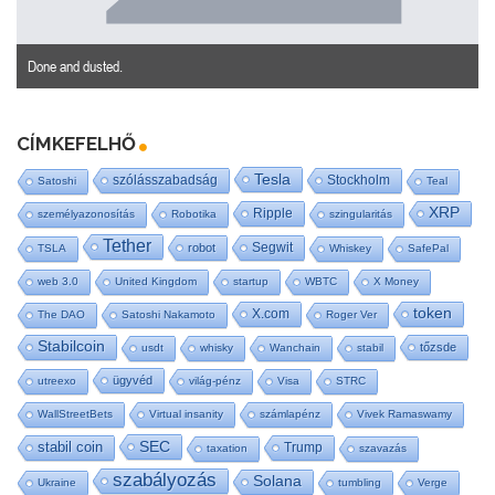
Done and dusted.
CÍMKEFELHŐ
Tesla
szólásszabadság
Stockholm
Satoshi
Teal
XRP
Ripple
személyazonosítás
Robotika
szingularitás
Tether
Segwit
robot
TSLA
Whiskey
SafePal
web 3.0
United Kingdom
startup
WBTC
X Money
token
X.com
The DAO
Satoshi Nakamoto
Roger Ver
Stabilcoin
tőzsde
usdt
whisky
Wanchain
stabil
ügyvéd
utreexo
világ-pénz
Visa
STRC
WallStreetBets
Virtual insanity
számlapénz
Vivek Ramaswamy
SEC
stabil coin
Trump
taxation
szavazás
szabályozás
Solana
Ukraine
tumbling
Verge