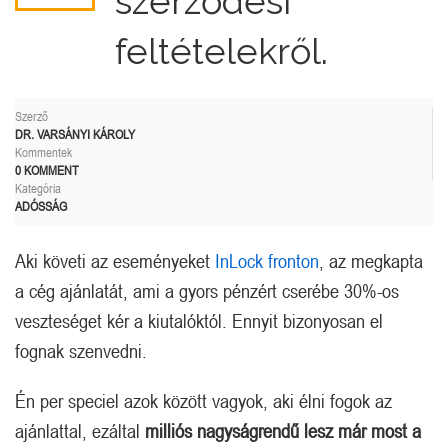
szerződési
feltételekről.
Szerző
DR. VARSÁNYI KÁROLY
Kommentek
0 KOMMENT
Kategória
ADÓSSÁG
Aki követi az eseményeket
InLock fronton
, az megkapta
a cég ajánlatát, ami a gyors pénzért cserébe 30%-os
veszteséget kér a kiutalóktól. Ennyit bizonyosan el
fognak szenvedni.
Én per speciel azok között vagyok, aki élni fogok az
ajánlattal, ezáltal
milliós nagyságrendű lesz már most a