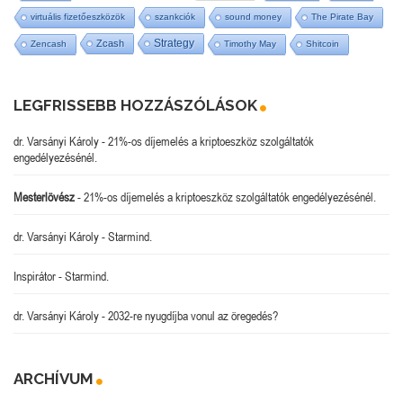
virtuális fizetőeszközök
szankciók
sound money
The Pirate Bay
Strategy
Zcash
Zencash
Timothy May
Shitcoin
LEGFRISSEBB HOZZÁSZÓLÁSOK
dr. Varsányi Károly
-
21%-os díjemelés a kriptoeszköz szolgáltatók
engedélyezésénél.
Mesterlövész
-
21%-os díjemelés a kriptoeszköz szolgáltatók engedélyezésénél.
dr. Varsányi Károly
-
Starmind.
Inspirátor
-
Starmind.
dr. Varsányi Károly
-
2032-re nyugdíjba vonul az öregedés?
ARCHÍVUM