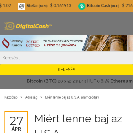
Digitalcash.hu
tellar
$ 0.161913
Bitcoin Cash
$ 216.44
Lite
(XLM)
(BCH)
Bitcoin (BTC)
20 352 239,43 HUF
0,85%
Ethereum (ETH)
Kezdőlap
Adósság
Miért lenne baj az U.S.A. államcsődje?
Miért lenne baj az
27
ÁPR