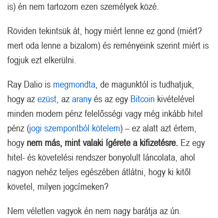
is) én nem tartozom ezen személyek közé.
Röviden tekintsük át, hogy miért lenne ez gond (miért?
mert oda lenne a bizalom) és reményeink szerint miért is
fogjuk ezt elkerülni.
Ray Dalio is
megmondta
, de magunktól is tudhatjuk,
hogy az
ezüst
, az
arany
és az egy
Bitcoin
kivételével
minden modern pénz felelősségi vagy még inkább hitel
pénz (
jogi szempontból kötelem
) – ez alatt azt értem,
hogy
nem más, mint valaki ígérete a kifizetésre.
Ez egy
hitel- és követelési rendszer bonyolult láncolata, ahol
nagyon nehéz teljes egészében átlátni, hogy ki kitől
követel, milyen jogcímeken?
Nem véletlen vagyok én nem nagy barátja az ún.