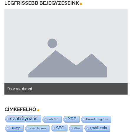
LEGFRISSEBB BEJEGYZÉSEINK
Done and dusted.
CÍMKEFELHŐ
szabályozás
XRP
web 3.0
United Kingdom
SEC
stabil coin
Trump
számlapénz
Visa