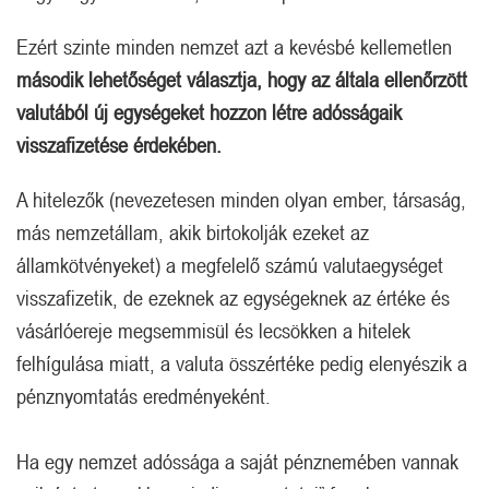
Ezért szinte minden nemzet azt a kevésbé kellemetlen
második lehetőséget választja, hogy az általa ellenőrzött
valutából új egységeket hozzon létre adósságaik
visszafizetése érdekében.
A hitelezők (nevezetesen minden olyan ember, társaság,
más nemzetállam, akik birtokolják ezeket az
államkötvényeket) a megfelelő számú valutaegységet
visszafizetik, de ezeknek az egységeknek az értéke és
vásárlóereje megsemmisül és lecsökken a hitelek
felhígulása miatt, a valuta összértéke pedig elenyészik a
pénznyomtatás eredményeként.
Ha egy nemzet adóssága a saját pénznemében vannak