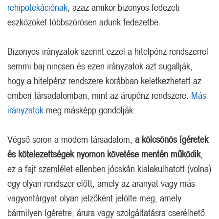
rehipotekációnak
, azaz amikor bizonyos fedezeti
eszközöket többszörösen adunk fedezetbe.
Bizonyos irányzatok szerint ezzel a hitelpénz rendszerrel
semmi baj nincsen és ezen irányzatok azt sugallják,
hogy a hitelpénz rendszere korábban keletkezhetett az
emberi társadalomban, mint az árupénz rendszere.
Más
irányzatok
meg másképp gondolják.
Végső soron a modern társadalom,
a kölcsönös ígéretek
és kötelezettségek nyomon követése mentén működik
,
ez a fajt szemlélet ellenben jócskán kialakulhatott (volna)
egy olyan rendszer előtt, amely az aranyat vagy más
vagyontárgyat olyan jelzőként jelölte meg, amely
bármilyen ígéretre, árura vagy szolgáltatásra cserélhető.