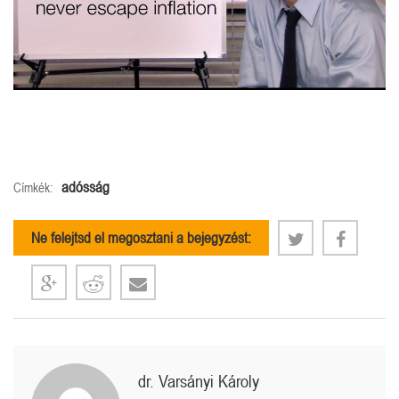
adósság
Címkék:
Ne felejtsd el megosztani a bejegyzést:
dr. Varsányi Károly