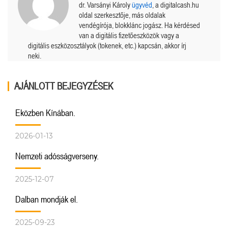
dr. Varsányi Károly
ügyvéd
, a digitalcash.hu
oldal szerkesztője, más oldalak
vendégírója, blokklánc jogász. Ha kérdésed
van a digitális fizetőeszközök vagy a
digitális eszközosztályok (tokenek, etc.) kapcsán, akkor írj
neki.
AJÁNLOTT BEJEGYZÉSEK
Eközben Kínában.
2026-01-13
Nemzeti adósságverseny.
2025-12-07
Dalban mondják el.
2025-09-23