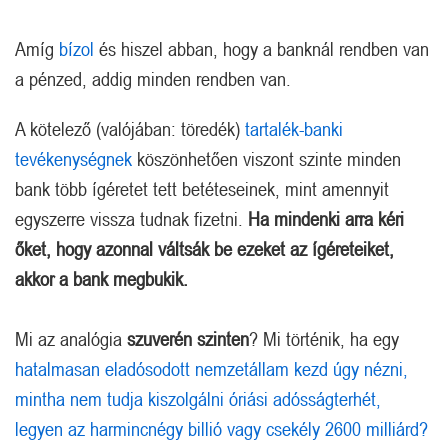
Amíg
bízol
és hiszel abban, hogy a banknál rendben van
a pénzed, addig minden rendben van.
A kötelező (valójában: töredék)
tartalék-banki
tevékenységnek
köszönhetően viszont szinte minden
bank több ígéretet tett betéteseinek, mint amennyit
egyszerre vissza tudnak fizetni.
Ha mindenki arra kéri
őket, hogy azonnal váltsák be ezeket az ígéreteiket,
akkor a bank megbukik.
Mi az analógia
szuverén szinten
? Mi történik, ha egy
hatalmasan eladósodott nemzetállam kezd úgy nézni,
mintha nem tudja kiszolgálni óriási adósságterhét,
legyen az harmincnégy billió vagy csekély 2600 milliárd?