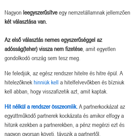
Nagyon
leegyszerűsítve
egy nemzetállamnak jellemzően
két választása van.
Az első választás nemes egyszerűséggel az
adósság(teher) vissza nem fizetése
, amit egyetlen
gondolkodó ország sem tesz meg.
Ne feledjük, az egész rendszer hitelre és hitre épül. A
hitelezőknek
hinniük kell
a hitelfelvevőkben és bízniuk
kell abban, hogy visszafizetik azt, amit kaptak.
Hit nélkül a rendszer összeomlik.
A partnerkockázat az
együttműködő partnerek kockázata és amikor elfogy a
hitünk ezekben a partnerekben, a pénz megérzi ezt és
nagyon gyorsan követi, távozik a partnertől.