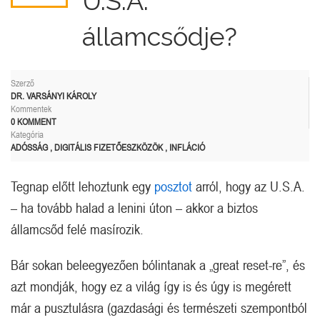
U.S.A.
államcsődje?
Szerző
DR. VARSÁNYI KÁROLY
Kommentek
0 KOMMENT
Kategória
ADÓSSÁG
,
DIGITÁLIS FIZETŐESZKÖZÖK
,
INFLÁCIÓ
Tegnap előtt lehoztunk egy
posztot
arról, hogy az U.S.A.
– ha tovább halad a lenini úton – akkor a biztos
államcsőd felé masírozik.
Bár sokan beleegyezően bólintanak a „great reset-re”, és
azt mondják, hogy ez a világ így is és úgy is megérett
már a pusztulásra (gazdasági és természeti szempontból