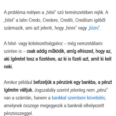
A probléma mélyen a „hitel” szó természetében rejlik. A
„hitel” a latin Credo, Credere, Crediti, Creditum igéből
származik, ami azt jelenti, hogy „hinni” vagy „
bízni
”.
A hitel- vagy kötelezettségpénz – még nemzetállami
szinten is –
csak addig működik, amíg elhiszed, hogy az,
aki ígéretet tesz a fizetésre, az ki is fizeti azt, amit ki kell
neki.
Amikor például
befizetjük a pénzünk egy bankba, a pénzt
ígéretre váltjuk.
Jogszabály szerint jelenleg nem „pénz”
van a számlán, hanem a
bankkal szembeni követelés
,
amelynek összege megegyezik a banknál elhelyezett
pénzösszeggel.