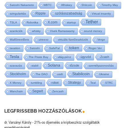
Satoshi Nakamoto
WBTC
Whiskey
Shitcoin
Timothy May
Ripple
szólásszabadság
szingularitás
Virtual insanity
Tether
X.com
TSLA
Robotika
startup
szankciók
whisky
Vivek Ramaswamy
sound money
WallStreetBets
utreexo
virtuális fizetőeszközök
Verge
token
taxation
Satoshi
SafePal
Roger Ver
Tesla
ügyvéd
Zcash
The Pirate Bay
világ-pénz
Solana
tőzsde
szavazás
stabil
személyazonosítás
Stabilcoin
Stockholm
The DAO
usdt
Ukraine
Strategy
robot
X Money
tumbling
Teal
STRC
Segwit
Wanchain
Zencash
LEGFRISSEBB HOZZÁSZÓLÁSOK
dr. Varsányi Károly
-
21%-os díjemelés a kriptoeszköz szolgáltatók
engedélyezésénél.