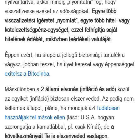
nyilvántartva, akkor mindig „nyomtatni” fog, hogy
visszafizesse ezeket az adósságokat.
Egyre több
visszafizetési ígéretet „nyomtat”, egyre több hitel- vagy
kötelezettségpénz-egységet, ezzel felhígítja saját
hitelének értékét, miközben leértékeli valutáját.
Éppen ezért, ha árupénz jellegű biztonsági tartalékra
vágysz, jobban teszel, ha ilyet keresel vagy éppenséggel
exitelsz a Bitcoinba
.
Máskülönben a
2 állami elvonás (infláció és adó
) közül
az egyiket (infláció) biztosan elszenveded. Az pedig nem
kellemes állapot, pláne, ha mondjuk azt
tudatosan
használják fel mások ellen
(lásd: U.S.A. hogyan
szorongatja a kamatlábbal, pl. csak Kínát), de
a
következményeit Te is elszenveded vastagon.