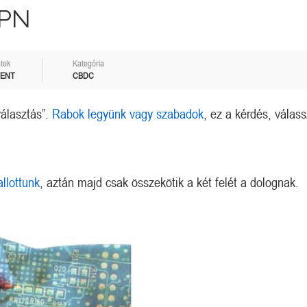
DPN
tek
Kategória
MENT
CBDC
álasztás”.
Rabok legyünk vagy szabadok
, ez a kérdés, válass
allottunk
, aztán majd csak összekötik a két felét a dolognak.