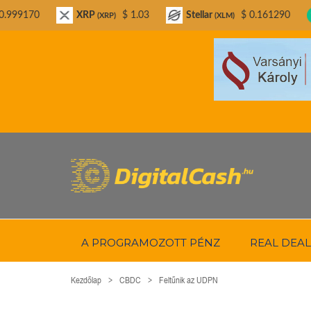
XRP
$ 1.03
Stellar
$ 0.161290
Bitcoin Cas
(XRP)
(XLM)
A PROGRAMOZOTT PÉNZ
REAL DEAL
Kezdőlap
CBDC
Feltűnik az UDPN