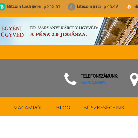
h
$ 213.61
Litecoin
$ 45.49
Bitcoin
$ 6
(BCH)
(LTC)
(BTC)
TELEFONSZÁMUNK:
+36 70 538-8940
MAGAMRÓL
BLOG
BÜSZKESÉGEINK