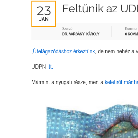
Feltűnik az U
23
JAN
Szerző
Kommen
DR. VARSÁNYI KÁROLY
0 KOM
„
Útelágazódáshoz érkeztünk
, de nem nehéz a v
UDPN
itt.
Mármint a nyugati része, mert a
keletiről már h