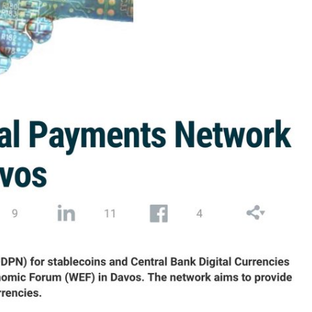
Megérkezett a kazah Bitcoin tartalék?
Orosz kriptós fejlemények.