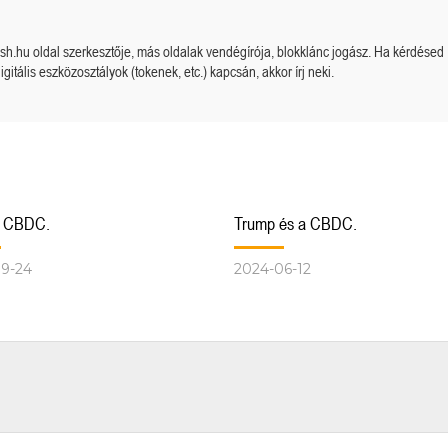
cash.hu oldal szerkesztője, más oldalak vendégírója, blokklánc jogász. Ha kérdésed
igitális eszközosztályok (tokenek, etc.) kapcsán, akkor írj neki.
s CBDC.
Trump és a CBDC.
09-24
2024-06-12