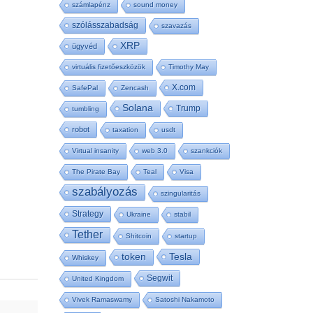
számlapénz
sound money
szólásszabadság
szavazás
XRP
ügyvéd
virtuális fizetőeszközök
Timothy May
X.com
SafePal
Zencash
Solana
Trump
tumbling
robot
taxation
usdt
Virtual insanity
web 3.0
szankciók
The Pirate Bay
Teal
Visa
szabályozás
szingularitás
Strategy
Ukraine
stabil
Tether
Shitcoin
startup
Tesla
token
Whiskey
Segwit
United Kingdom
Vivek Ramaswamy
Satoshi Nakamoto