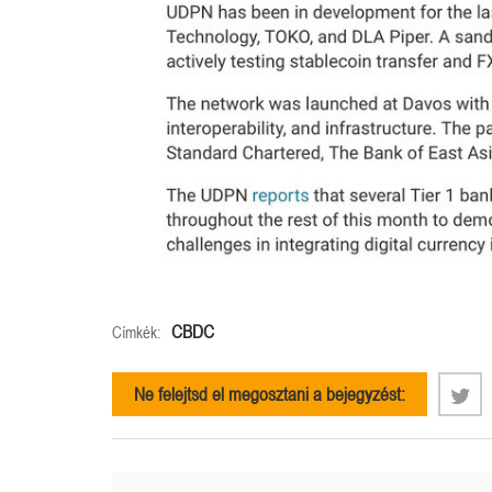
CBDC
Címkék:
Ne felejtsd el megosztani a bejegyzést: