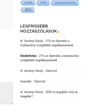
Zcash
STRC
személyazonosítás
SEC
LEGFRISSEBB
HOZZÁSZÓLÁSOK
dr. Varsányi Károly
-
21%-os díjemelés a
kriptoeszköz szolgáltatók engedélyezésénél.
Mesterlövész
-
21%-os díjemelés a kriptoeszköz
szolgáltatók engedélyezésénél.
dr. Varsányi Károly
-
Starmind.
Inspirátor
-
Starmind.
dr. Varsányi Károly
-
2032-re nyugdíjba vonul az
öregedés?